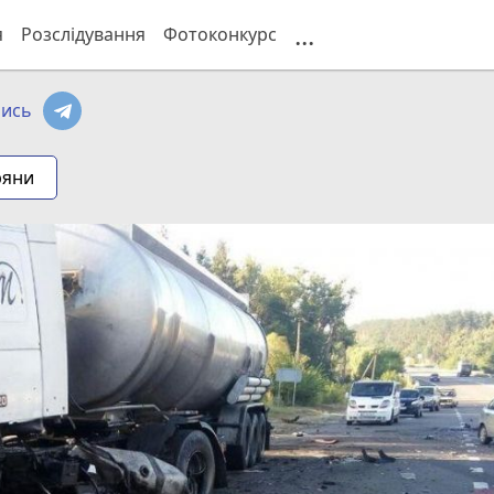
...
я
Розслідування
Фотоконкурс
ись
ряни