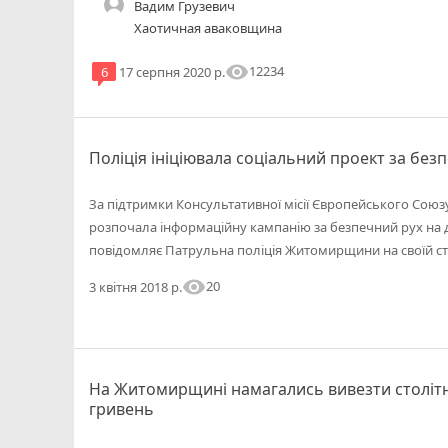
Вадим Грузевич
Хаотичная аваковщина
visibility
12234
6
17 серпня 2020 р.
Поліція ініціювала соціальний проект за без
За підтримки Консультативної місії Європейського Союз
розпочала інформаційну кампанію за безпечний рух на 
повідомляє Патрульна поліція Житомирщини на своїй сто
visibility
20
3 квітня 2018 р.
На Житомирщині намагались вивезти столітн
гривень