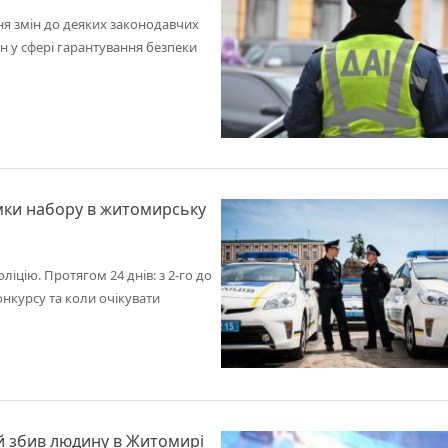
ння змін до деяких законодавчих
н у сфері гарантування безпеки
умки набору в житомирську
іцію. Протягом 24 днів: з 2-го до
конкурсу та коли очікувати
ий збив людину в Житомирі