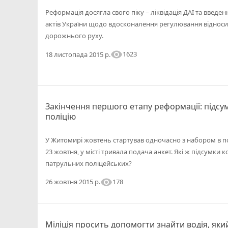
Реформація досягла свого піку – ліквідація ДАІ та введе
актів України щодо вдосконалення регулювання відноси
дорожнього руху.
visibility
1623
18 листопада 2015 р.
Закінчення першого етапу реформації: підс
поліцію
У Житомирі жовтень стартував одночасно з набором в пол
23 жовтня, у місті тривала подача анкет. Які ж підсумки 
патрульних поліцейських?
visibility
178
26 жовтня 2015 р.
Міліція просить допомогти знайти водія, як