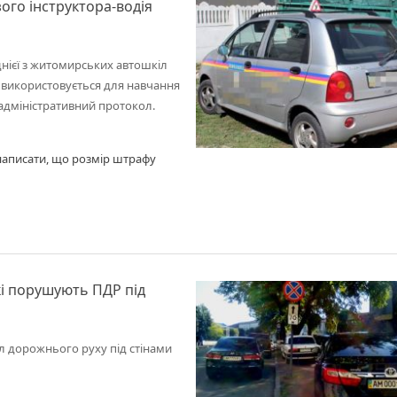
ого інструктора-водія
днієї з житомирських автошкіл
й використовується для навчання
адміністративний протокол.
и написати, що розмір штрафу
кі порушують ПДР під
л дорожнього руху під стінами