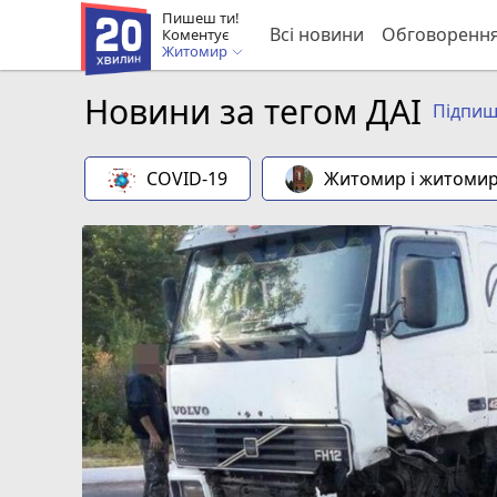
Пишеш ти!
Всі новини
Обговоренн
Коментує
Житомир
Новини за тегом ДАІ
Підпиш
COVID-19
Житомир і житоми