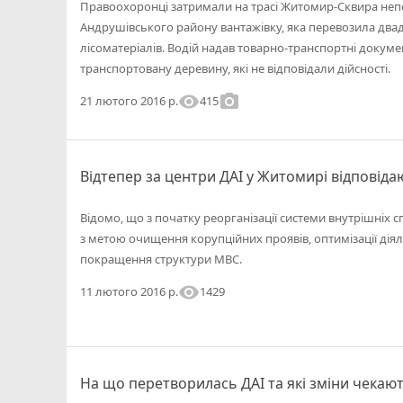
Правоохоронці затримали на трасі Житомир-Сквира непо
Андрушівського району вантажівку, яка перевозила два
лісоматеріалів. Водій надав товарно-транспортні докуме
транспортовану деревину, які не відповідали дійсності.
visibility
photo_camera
415
21 лютого 2016 р.
Відтепер за центри ДАІ у Житомирі відповіда
Відомо, що з початку реорганізації системи внутрішніх сп
з метою очищення корупційних проявів, оптимізації дія
покращення структури МВС.
visibility
1429
11 лютого 2016 р.
На що перетворилась ДАІ та які зміни чекают