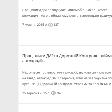
Працівники ДАІ розшукують автомобіль «Фольксваген Т
керманич якого в обласному центрі смертельно травмував
visibility
137
7 жовтня 2015 р.
Працівники ДАІ та Дорожній Контроль впійм
автокрадіїв
Надсучасні противоугінні пристрої, звукова сигналізація 
на заваді автокрадіям 17 вересня, якби не злагоджена сп
організації «Дорожній Контроль Україна» та працівників
visibility
262
25 вересня 2015 р.