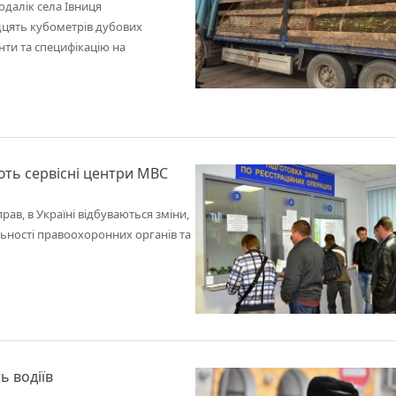
далік села Івниця
дцять кубометрів дубових
нти та специфікацію на
ють сервісні центри МВС
рав, в Україні відбуваються зміни,
льності правоохоронних органів та
ь водіїв