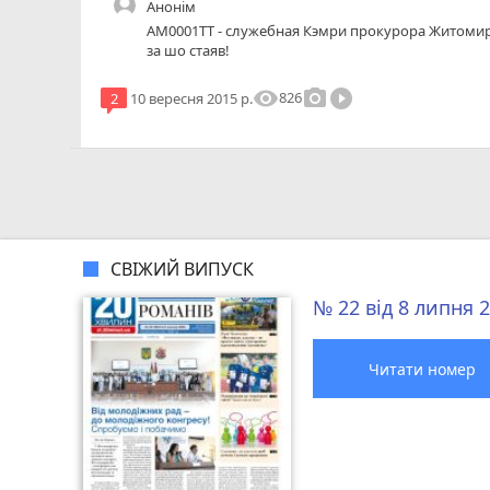
Анонім
АМ0001ТТ - служебная Кэмри прокурора Житомир
за шо стаяв!
visibility
photo_camera
play_circle_filled
826
2
10 вересня 2015 р.
СВІЖИЙ ВИПУСК
№ 22 від 8 липня 
Читати номер