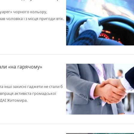
уарег» чорного кольору,
 чоловіка і з місця пригоди втік.
али «на гарячому»
та інші захисні гаджети не стали б
івпраця активіста громадської
 ДАІ Житомира.