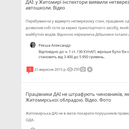
ДАІ: у Житомирі інспектори виявили нетверез
автошколи. Відео
Перебуваючи у відверто нетверезому стані, працівник о
дозволив собі сісти за кермо транспортного засобу, яки
майбутніх водіїв. Відносно керманича ДАІшники склали 
Рекша Александр
Відповідно до ч. 1 ст. 130 КУпАП, вірніше було б
становить від 3 400 до 5 950 гривень.
visibility
photo_camera
play_circle_filled
250
1
21 вересня 2015 р.
Працівники ДАІ не штрафують чиновників, я
Житомирської облрадою. Відео. Фото
Житомирська ДАІ не в змозі покарати порушників прави
ОДА.