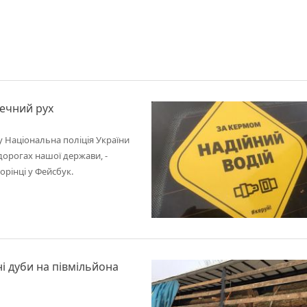
печний рух
у Національна поліція України
дорогах нашої держави, -
рінці у Фейсбук.
і дуби на півмільйона