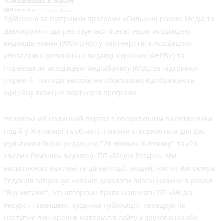
Здійснено за підтримки програми «Сильніші разом: Медіа та
Демократія», що реалізується Всесвітньою асоціацією
видавців новин (WAN-IFRA) у партнерстві з Асоціацією
«Незалежні регіональні видавці України» (АНРВУ) та
Норвезькою асоціацією медіабізнесу (MBL) за підтримки
Норвегії. Погляди авторів не обов’язково відображають
офіційну позицію партнерів програми.
Незалежний новинний портал з оперативним висвітленням
подій у Житомирі та області. Новини створюються для Вас
мультимедійною редакцією "20 хвилин Житомир" та «20
хвилин Романів» видавець ПП «Медіа Ресурс». Ми
висвітлюємо важливі та цікаві події, людей, життя Житомира.
Редакція запрошує читачів додавати власні новини в розділ
"Від читачів". Усі авторські права належать ПП «Медіа
Ресурс» і захищені. Будь-яка публiкацiя, передрук чи
наступне поширення матеріалів сайту у друкованих або