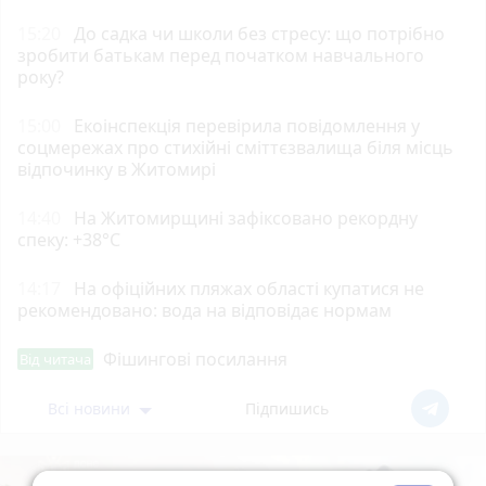
15:20
До садка чи школи без стресу: що потрібно
зробити батькам перед початком навчального
року?
15:00
Екоінспекція перевірила повідомлення у
соцмережах про стихійні сміттєзвалища біля місць
відпочинку в Житомирі
14:40
Н️а Житомирщині зафіксовано рекордну
спеку: +38°C
14:17
На офіційних пляжах області купатися не
рекомендовано: вода на відповідає нормам
Фішингові посилання
Від читача
Всі новини
Підпишись