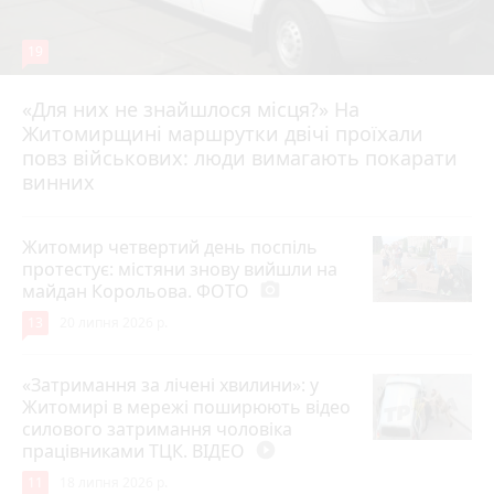
19
«Для них не знайшлося місця?» На
Житомирщині маршрутки двічі проїхали
17 липня 2026 р.
повз військових: люди вимагають покарати
винних
Житомир четвертий день поспіль
протестує: містяни знову вийшли на
майдан Корольова. ФОТО
photo_camera
13
20 липня 2026 р.
«Затримання за лічені хвилини»: у
Житомирі в мережі поширюють відео
силового затримання чоловіка
працівниками ТЦК. ВІДЕО
play_circle_filled
11
18 липня 2026 р.