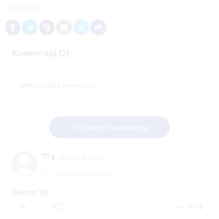
Україна
Коментарі (2)
Опублікувати коментар
Елена Билан
21 листопада 2018 р.
Около 38
reply
share
remove
add
0