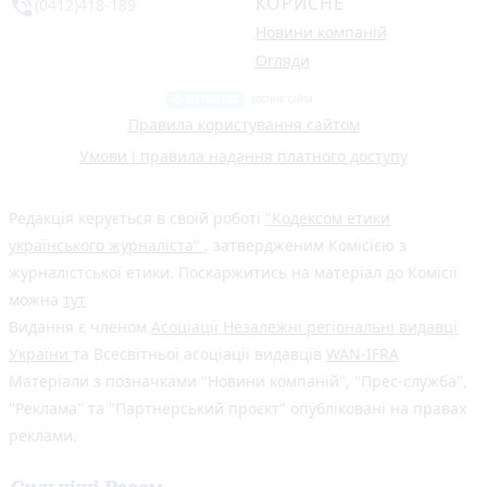
КОРИСНЕ
phone_in_talk
(0412)418-189
Новини компаній
Огляди
Правила користування сайтом
Умови і правила надання платного доступу
Редакція керується в своїй роботі
"Кодексом етики
українського журналіста"
, затвердженим Комісією з
журналістської етики. Поскаржитись на матеріал до Комісії
можна
тут
Видання є членом
Асоціації Незалежні регіональні видавці
України
та Всесвітньої асоціації видавців
WAN-IFRA
Матеріали з позначками "Новини компаній", "Прес-служба",
"Реклама" та "Партнерський проєкт" опубліковані на правах
реклами.