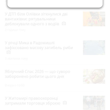
43 хвилини тому
У ДТП біля Оліївки зіткнулися дві
вантажівки: рятувальники
деблокували одного з водіїв
photo_camera
2 години тому
У річці Мика в Радомишлі
зафіксовано масову загибель риби
photo_camera
3 хвилини тому
Яблучний Спас 2026 — що суворо
заборонено робити цього дня
Вчора о 10:00
У Житомирі правоохоронці
затримали торговця зброєю
photo_camera