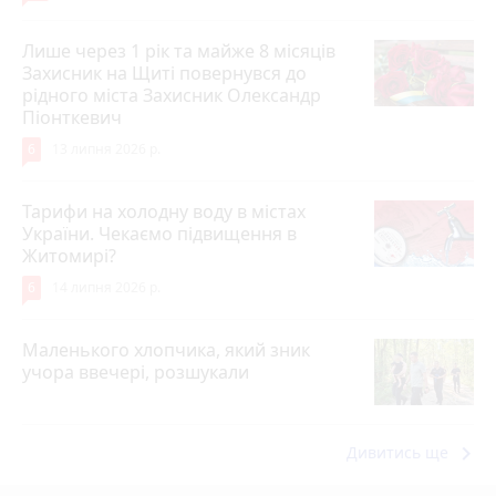
Лише через 1 рік та майже 8 місяців
Захисник на Щиті повернувся до
рідного міста Захисник Олександр
Піонткевич
6
13 липня 2026 р.
Тарифи на холодну воду в містах
України. Чекаємо підвищення в
Житомирі?
6
14 липня 2026 р.
Маленького хлопчика, який зник
учора ввечері, розшукали
keyboard_arrow_right
Дивитись ще