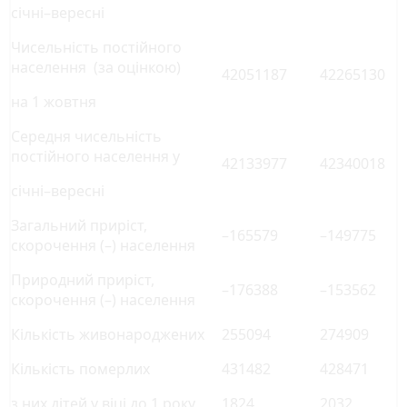
січні–вересні
Чисельність постійного
населення (за оцінкою)
42051187
42265130
на 1 жовтня
Середня чисельність
постійного населення у
42133977
42340018
січні–вересні
Загальний приріст,
–165579
–149775
скорочення (–) населення
Природний приріст,
–176388
–153562
скорочення (–) населення
Кількість живонароджених
255094
274909
Кількість померлих
431482
428471
з них дітей у віці до 1 року
1824
2032