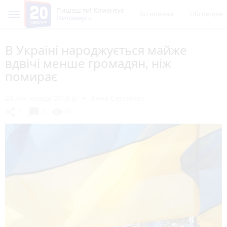
Пишеш ти! Коментує
Всі новини
Обговорен
Житомир
В Україні народжується майже
вдвічі менше громадян, ніж
помирає
20 листопада 2018 р.
Анна Сергієнко
chat_bubble
share
visibility
1
2
31