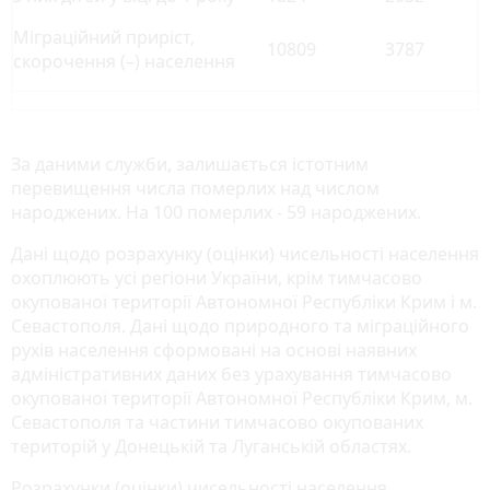
Міграційний приріст,
10809
3787
скорочення (–) населення
За даними служби, залишається істотним
перевищення числа померлих над числом
народжених. На 100 померлих - 59 народжених.
Дані щодо розрахунку (оцінки) чисельності населення
охоплюють усі регіони України, крім тимчасово
окупованої території Автономної Республіки Крим і м.
Севастополя. Дані щодо природного та міграційного
рухів населення сформовані на основі наявних
адміністративних даних без урахування тимчасово
окупованої території Автономної Республіки Крим, м.
Севастополя та частини тимчасово окупованих
територій у Донецькій та Луганській областях.
Розрахунки (оцінки) чисельності населення