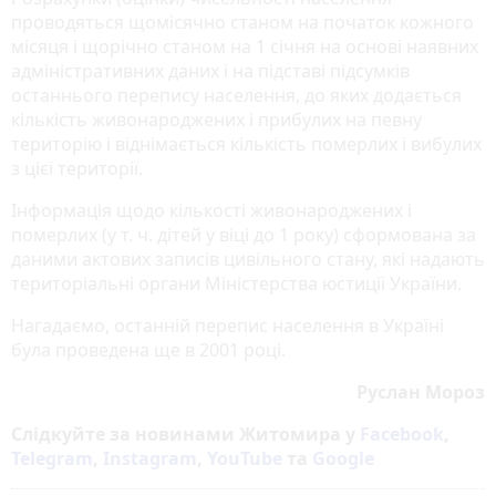
проводяться щомісячно станом на початок кожного
місяця і щорічно станом на 1 січня на основі наявних
адміністративних даних і на підставі підсумків
останнього перепису населення, до яких додається
кількість живонароджених і прибулих на певну
територію і віднімається кількість померлих і вибулих
з цієї території.
Інформація щодо кількості живонароджених і
померлих (у т. ч. дітей у віці до 1 року) сформована за
даними актових записів цивільного стану, які надають
територіальні органи Міністерства юстиції України.
Нагадаємо, останній перепис населення в Україні
була проведена ще в 2001 році.
Руслан Мороз
Слідкуйте за новинами Житомира у
Facebook
,
Telegram
,
Instagram
,
YouTube
та
Google