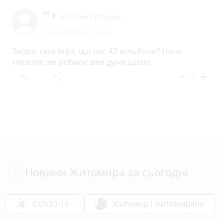
Максим Кухарчук
20 листопада 2018 р.
Звідки така інфа, що нас 42 мільйони? Наче
перепис не робили вже дуже давно
reply
share
remove
add
0
Новини Житомира за сьогодні
COVID-19
Житомир і житомиряни