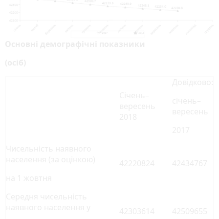
Основні демографічні показники
(осіб)
Довідково:
Січень–
січень–
вересень
вересень
2018
2017
Чисельність наявного
населення (за оцінкою)
42220824
42434767
на 1 жовтня
Середня чисельність
наявного населення у
42303614
42509655