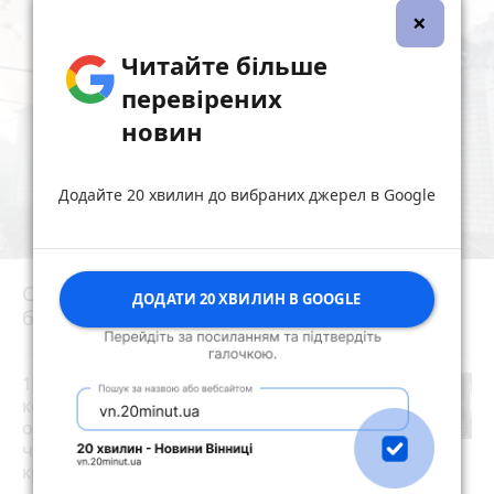
×
Читайте більше
перевірених
новин
Додайте 20 хвилин до вибраних джерел в Google
Сьогодні вранці у Березівці внаслідок удару
ДОДАТИ 20 ХВИЛИН В GOOGLE
блискавки загорівся будинок
photo_camera
15 тисяч доларів за «квиток за
кордон»: 28-річний житомирянин
організував схему переправлення
чоловіків призовного віку за межі
країни
photo_camera