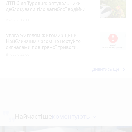
ДТП біля Туровця: рятувальники
деблокували тіло загиблої водійки
Вчора о 17:11
Увага жителям Житомирщини!
Найближчим часом не нехтуйте
сигналами повітряної тривоги!
Вчора о 22:00
keyboard_arrow_right
Дивитись ще
коментують
Найчастіше