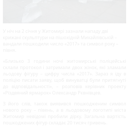
У ніч на 2 січня у Житомирі зазнали нападу дві
крижані скульптури на пішохідній Михайлівській –
вандали пошкодили число «2017» та символ року –
півня.
«Близько 3 години ночі житомирські поліцейські
склали протокол і затримали двох жінок, які зламали
льодову фігуру – цифру числа «2017». Зараз я їду в
поліцію писати заяву, щоб винуватці були притягнуті
до відповідальності», – розповів керівник проекту
«Різдвяний ярмарок» Олександр Рєвнівцев.
З його слів, також виявився пошкодженим символ
нового року – півень, а в льодовому логотипі міста
Житомир невідомі пробили дірку. Загальна вартість
пошкоджених фігур складає 20 тисяч гривень.