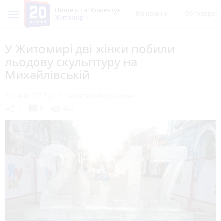
Пишеш ти! Коментує
Всі новини
Обговорен
Житомир
У Житомирі дві жінки побили
льодову скульптуру на
Михайлівській
2 січня 2017 р.
Анастасия Кузьмич
chat_bubble
share
visibility
1
0
445