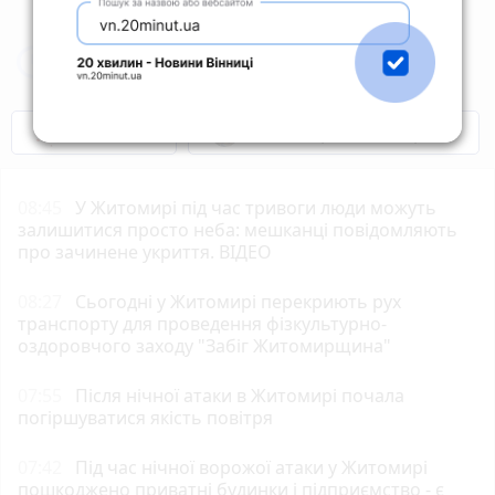
Новини Житомира за сьогодні
COVID-19
Житомир і житомиряни
08:45
У Житомирі під час тривоги люди можуть
залишитися просто неба: мешканці повідомляють
про зачинене укриття. ВІДЕО
08:27
Сьогодні у Житомирі перекриють рух
транспорту для проведення фізкультурно-
оздоровчого заходу "Забіг Житомирщина"
07:55
Після нічної атаки в Житомирі почала
погіршуватися якість повітря
07:42
Під час нічної ворожої атаки у Житомирі
пошкоджено приватні будинки і підприємство - є