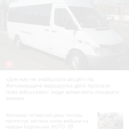
19
«Для них не знайшлося місця?» На
Житомирщині маршрутки двічі проїхали
17 липня 2026 р.
повз військових: люди вимагають покарати
винних
Житомир четвертий день поспіль
протестує: містяни знову вийшли на
майдан Корольова. ФОТО
photo_camera