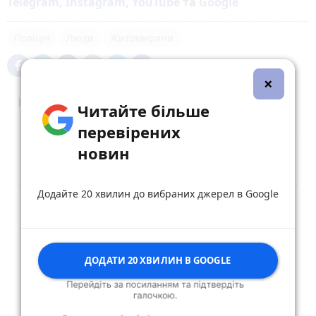
Telegram
,
Instagram
,
YouTube
та
Google
Поліція
Люди
Житомиряни
×
Коментарі
Читайте більше
перевірених
новин
Додайте 20 хвилин до вибраних джерел в Google
Опублікувати коментар
ДОДАТИ 20 ХВИЛИН В GOOGLE