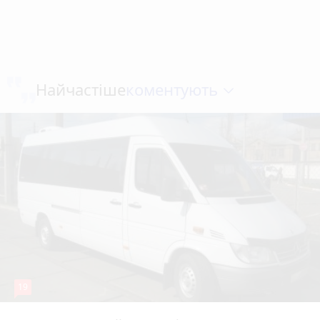
коментують
Найчастіше
19