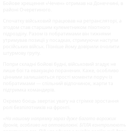
Бойове хрещення «Чечен» отримав на Донеччині, в
районі Очеретиного.
Спочатку військовий працював на ретрансляторі, а
згодом став старшим кулеметником піхотного
підрозділу. Разом із побратимами він тижнями
утримував позиції у посадках, стримуючи наступи
російських військ. Пізніше йому довірили очолити
штурмову групу.
Попри складні бойові будні, військовий згадує не
лише бої та евакуацію поранених. Каже, особливо
цінними залишаються прості моменти поруч із
побратимами — спільний відпочинок, жарти та
підтримка командирів.
Окремо боєць звертає увагу на стрімке зростання
ролі безпілотників на фронті.
«На нашому напрямку зараз дуже багато ворожих
дронів, особливо на оптоволокні. БПЛА контролюють