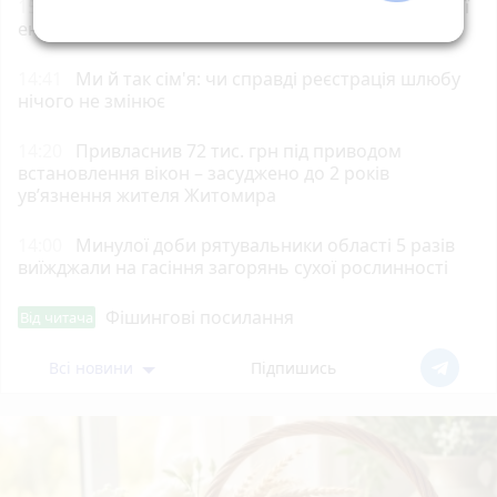
15:00
Стартує новий набір на навчання із сонячної
енергетики для ветеранів, ветеранок та їхніх сімей
14:41
Ми й так сім'я: чи справді реєстрація шлюбу
нічого не змінює
14:20
Привласнив 72 тис. грн під приводом
встановлення вікон – засуджено до 2 років
ув’язнення жителя Житомира
14:00
Минулої доби рятувальники області 5 разів
виїжджали на гасіння загорянь сухої рослинності
Фішингові посилання
Від читача
Всі новини
Підпишись