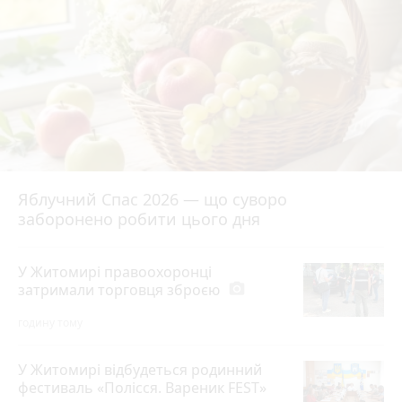
Яблучний Спас 2026 — що суворо
заборонено робити цього дня
У Житомирі правоохоронці
затримали торговця зброєю
photo_camera
годину тому
У Житомирі відбудеться родинний
фестиваль «Полісся. Вареник FEST»