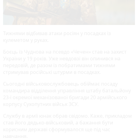
Тижнями відбивав атаки росіян у посадках із
кулеметом у руках.
Боєць із Чуднова на псевдо «Чечен» став на захист
України у 19 років. Уже невдовзі він опинився на
передовій, де разом із побратимами тижнями
стримував російські штурми в посадках.
Сьогодні військовослужбовець обіймає посаду
командира відділення управління штабу батальйону
23-ї окремої механізованої бригади 20 армійського
корпусу Сухопутних військ ЗСУ.
Службу в армії юнак обрав свідомо. Каже, прикладом
став його дядько-військовий, а бажання бути
корисним державі сформувалося ще під час
навчання.