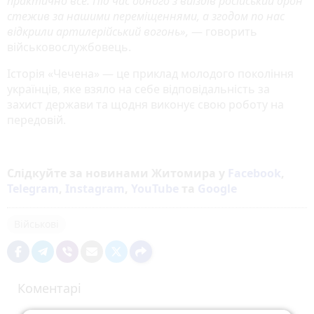
практично все. Під час одного з виїздів російський дрон
стежив за нашими переміщеннями, а згодом по нас
відкрили артилерійський вогонь»,
— говорить
військовослужбовець.
Історія «Чечена» — це приклад молодого покоління
українців, яке взяло на себе відповідальність за
захист держави та щодня виконує свою роботу на
передовій.
Слідкуйте за новинами Житомира у
Facebook
,
Telegram
,
Instagram
,
YouTube
та
Google
Військові
Коментарі