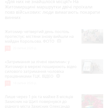
«Для них не знайшлося місця?» На
Житомирщині маршрутки двічі проїхали
17 липня 2026 р.
повз військових: люди вимагають покарати
винних
Житомир четвертий день поспіль
протестує: містяни знову вийшли на
майдан Корольова. ФОТО
photo_camera
13
20 липня 2026 р.
«Затримання за лічені хвилини»: у
Житомирі в мережі поширюють відео
силового затримання чоловіка
працівниками ТЦК. ВІДЕО
play_circle_filled
11
18 липня 2026 р.
Лише через 1 рік та майже 8 місяців
Захисник на Щиті повернувся до
рідного міста Захисник Олександр