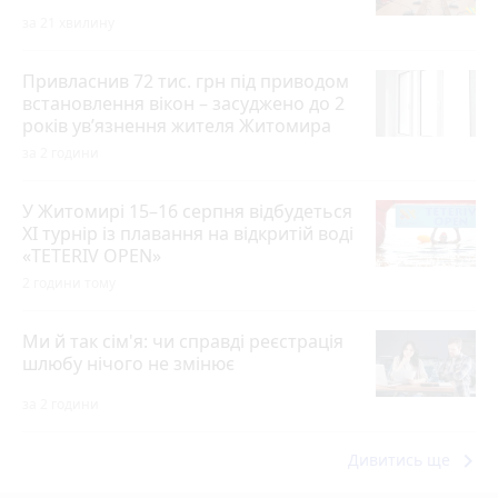
за 21 хвилину
Привласнив 72 тис. грн під приводом
встановлення вікон – засуджено до 2
років ув’язнення жителя Житомира
за 2 години
У Житомирі 15–16 серпня відбудеться
XI турнір із плавання на відкритій воді
«TETERIV OPEN»
2 години тому
Ми й так сім'я: чи справді реєстрація
шлюбу нічого не змінює
за 2 години
keyboard_arrow_right
Дивитись ще