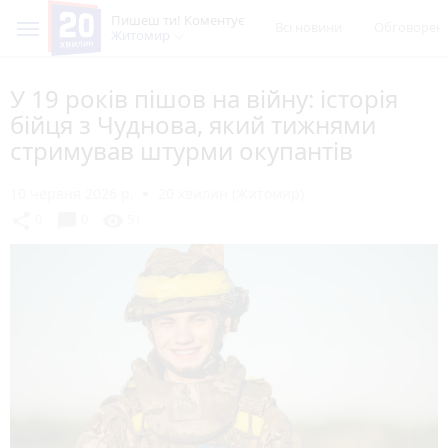
Пишеш ти! Коментує
Всі новини
Обговорен
Житомир
У 19 років пішов на війну: історія
бійця з Чуднова, який тижнями
стримував штурми окупантів
10 червня 2026 р.
20 хвилин (Житомир)
chat_bubble
share
visibility
0
0
51