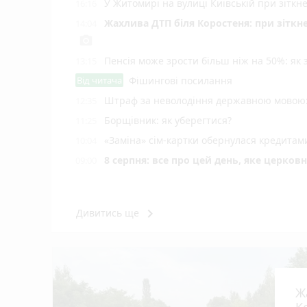
У Житомирі на вулиці Київській при зіткн
16:16
Жахлива ДТП біля Коростеня: при зіткн
14:04
photo_camera
Пенсія може зрости більш ніж на 50%: як
13:15
Від читача
Фішингові посилання
Штраф за неволодіння державною мовою: 
12:35
Борщівник: як уберегтися?
11:25
«Заміна» сім-картки обернулася кредита
10:04
8 серпня: все про цей день, яке церков
09:00
keyboard_arrow_right
Дивитись ще
Ж
К