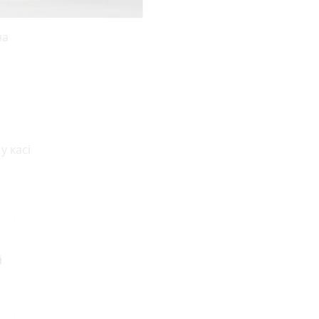
на
у касі