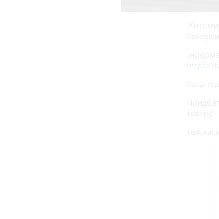
Житомир
Кочерги
Інформа
https://
Каса теа
Придбат
театру.
тел. кас