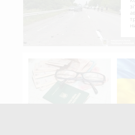
з
а
т
н
я?
Пенсія може зрости більш ніж на
Штраф 
50%: як збільшити виплати
держав
законо