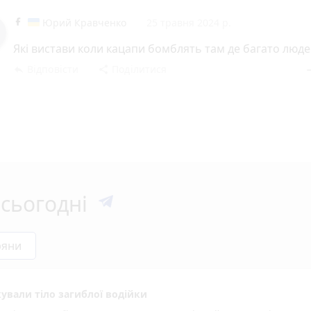
Юрий Кравченко
25 травня 2024 р.
Які вистави коли кацапи бомблять там де багато люд
Відповісти
Поділитися
reply
share
rem
сьогодні
ряни
ували тіло загиблої водійки