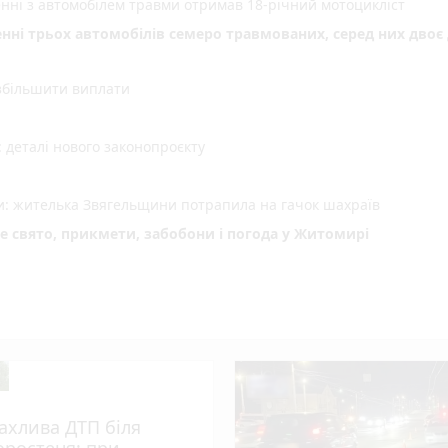
енні з автомобілем травми отримав 18-річний мотоцикліст
енні трьох автомобілів семеро травмованих, серед них двоє 
 збільшити виплати
деталі нового законопроєкту
ми: жителька Звягельщини потрапила на гачок шахраїв
не свято, прикмети, забобони і погода у Житомирі
ахлива ДТП біля
оростеня: при