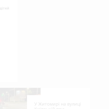
дітей
У Житомирі на вулиці
Київській при