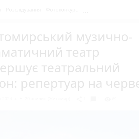
...
я
Розслідування
Фотоконкурс
томирський музично-
аматичний театр
вершує театральний
он: репертуар на черв
 2024 р.
20 хвилин (Житомир)
chat_bubble
share
visibility
1
1
89