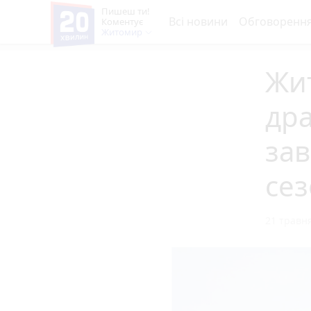
Пишеш ти!
Всі новини
Обговоренн
Коментує
Житомир
Жи
др
за
сез
21 травня