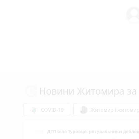
Новини Житомира за 
COVID-19
Житомир і житоми
ДТП біля Туровця: рятувальники деблок
17:11