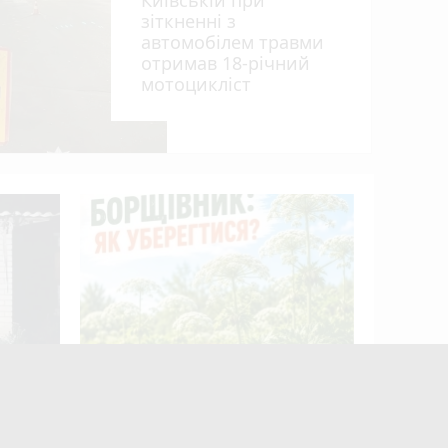
зіткненні з
автомобілем травми
отримав 18-річний
мотоцикліст
Пенсія м
50%: як 
ькі
Борщівник: як уберегтися?
ного в