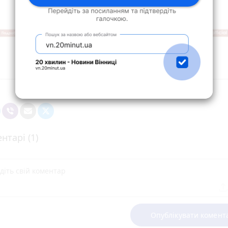
нтарі (1)
Опублікувати комент