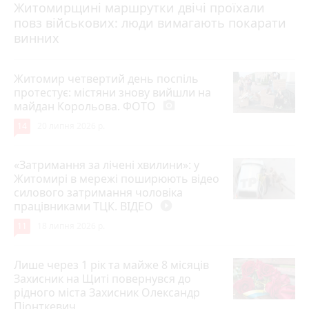
Житомирщині маршрутки двічі проїхали
17 липня 2026 р.
повз військових: люди вимагають покарати
винних
Житомир четвертий день поспіль
протестує: містяни знову вийшли на
майдан Корольова. ФОТО
photo_camera
14
20 липня 2026 р.
«Затримання за лічені хвилини»: у
Житомирі в мережі поширюють відео
силового затримання чоловіка
працівниками ТЦК. ВІДЕО
play_circle_filled
11
18 липня 2026 р.
Лише через 1 рік та майже 8 місяців
Захисник на Щиті повернувся до
рідного міста Захисник Олександр
Піонткевич