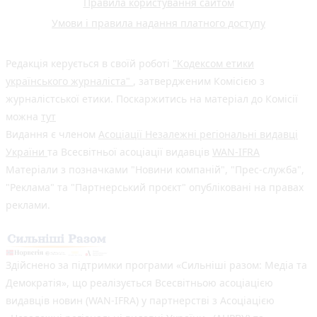
Правила користування сайтом
Умови і правила надання платного доступу
Редакція керується в своїй роботі
"Кодексом етики
українського журналіста"
, затвердженим Комісією з
журналістської етики. Поскаржитись на матеріал до Комісії
можна
тут
Видання є членом
Асоціації Незалежні регіональні видавці
України
та Всесвітньої асоціації видавців
WAN-IFRA
Матеріали з позначками "Новини компаній", "Прес-служба",
"Реклама" та "Партнерський проєкт" опубліковані на правах
реклами.
Здійснено за підтримки програми «Сильніші разом: Медіа та
Демократія», що реалізується Всесвітньою асоціацією
видавців новин (WAN-IFRA) у партнерстві з Асоціацією