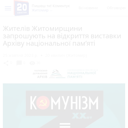
Пишеш ти! Коментує
Всі новини
Обговорен
Житомир
Жителів Житомирщини
запрошують на відкриття виставки
Архіву національної пам’яті
25 жовтня 2023 р.
20 хвилин (Житомир)
chat_bubble
share
visibility
0
0
36