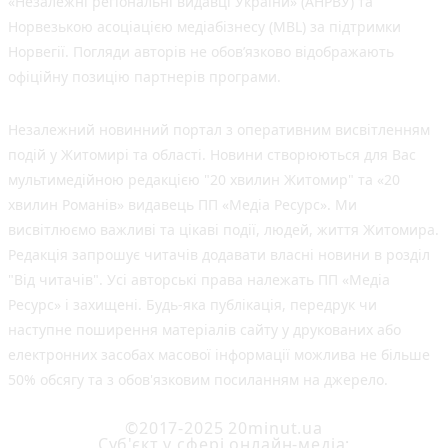
«Незалежні регіональні видавці України» (АНРВУ) та
Норвезькою асоціацією медіабізнесу (MBL) за підтримки
Норвегії. Погляди авторів не обов’язково відображають
офіційну позицію партнерів програми.
Незалежний новинний портал з оперативним висвітленням
подій у Житомирі та області. Новини створюються для Вас
мультимедійною редакцією "20 хвилин Житомир" та «20
хвилин Романів» видавець ПП «Медіа Ресурс». Ми
висвітлюємо важливі та цікаві події, людей, життя Житомира.
Редакція запрошує читачів додавати власні новини в розділ
"Від читачів". Усі авторські права належать ПП «Медіа
Ресурс» і захищені. Будь-яка публiкацiя, передрук чи
наступне поширення матеріалів сайту у друкованих або
електронних засобах масової інформації можлива не більше
50% обсягу та з обов'язковим посиланням на джерело.
©2017-2025 20minut.ua
Cуб'єкт у сфері онлайн-медіа;