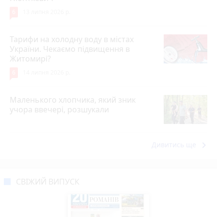
6
13 липня 2026 р.
Тарифи на холодну воду в містах
України. Чекаємо підвищення в
Житомирі?
6
14 липня 2026 р.
Маленького хлопчика, який зник
учора ввечері, розшукали
keyboard_arrow_right
Дивитись ще
СВІЖИЙ ВИПУСК