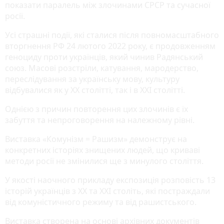
показати паралель між злочинами СРСР та сучасної
росії.
Усі страшні події, які сталися після повномасштабного
вторгнення РФ 24 лютого 2022 року, є продовженням
геноциду проти українців, який чинив Радянський
союз. Масові розстріли, катування, мародерство,
переслідування за українську мову, культуру
відбувалися як у ХХ столітті, так і в ХХІ столітті.
Однією з причин повторення цих злочинів є їх
забуття та непроговорення на належному рівні.
Виставка «Комунізм = Рашизм» демонструє на
конкретних історіях знищених людей, що криваві
методи росії не змінилися ще з минулого століття.
У якості наочного прикладу експозиція розповість 13
історій українців з ХХ та ХХІ століть, які постраждали
від комуністичного режиму та від рашистського.
Виставка створена на основі архівних документів