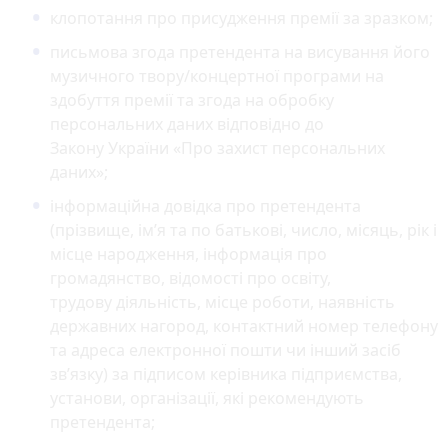
клопотання про присудження премії за зразком;
письмова згода претендента на висування його
музичного твору/концертної програми на
здобуття премії та згода на обробку
персональних даних відповідно до
Закону України «Про захист персональних
даних»;
інформаційна довідка про претендента
(прізвище, ім’я та по батькові, число, місяць, рік і
місце народження, інформація про
громадянство, відомості про освіту,
трудову діяльність, місце роботи, наявність
державних нагород, контактний номер телефону
та адреса електронної пошти чи інший засіб
зв’язку) за підписом керівника підприємства,
установи, організації, які рекомендують
претендента;