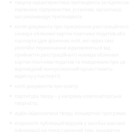
творча характеристика претендента за підписом
керівника підприємства, установи, організації,
що рекомендує претендента;
копія документа про присвоєння реєстраційного
номера облікової картки платника податків або
паспорта (для фізичних осіб, які через свої
релігійні переконання відмовляються від
прийняття реєстраційного номера облікової
картки платника податків та повідомили про це
відповідний контролюючий орган і мають
відмітку у паспорті);
копії документів про освіту;
партитура твору – у напряму композиторська
творчість;
аудіо-/відеозаписи твору, концертної програми;
ксерокопії публікацій/відгуків у засобах масової
інформації на представлений твір, концертну