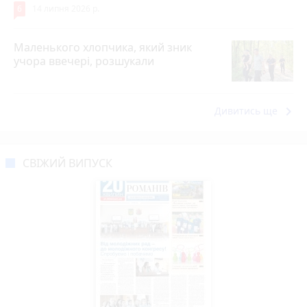
6
14 липня 2026 р.
Маленького хлопчика, який зник
учора ввечері, розшукали
keyboard_arrow_right
Дивитись ще
СВІЖИЙ ВИПУСК