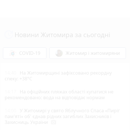
Новини Житомира за сьогодні
COVID-19
Житомир і житомиряни
14:40
Н️а Житомирщині зафіксовано рекордну
спеку: +38°C
14:17
На офіційних пляжах області купатися не
рекомендовано: вода на відповідає нормам
14:00
У Житомирі у свято Яблучного Спаса «Пиріг
пам'яті» об' єднав рідних загиблих Захисників і
Захисниць України
photo_camera