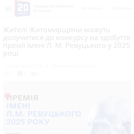
Пишеш ти! Коментує
Всі новини
Обговорен
Житомир
Жителі Житомирщини можуть
долучитися до конкурсу на здобуття
премії імені Л. М. Ревуцького у 2025
році
2 листопада 2024 р.
20 хвилин (Житомир)
chat_bubble
share
visibility
0
0
11