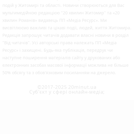
подій у Житомирі та області. Новини створюються для Вас
мультимедійною редакцією "20 хвилин Житомир" та «20
хвилин Романів» видавець ПП «Медіа Ресурс». Ми
висвітлюємо важливі та цікаві події, людей, життя Житомира.
Редакція запрошує читачів додавати власні новини в розділ
"Від читачів". Усі авторські права належать ПП «Медіа
Ресурс» і захищені. Будь-яка публiкацiя, передрук чи
наступне поширення матеріалів сайту у друкованих або
електронних засобах масової інформації можлива не більше
50% обсягу та з обов'язковим посиланням на джерело.
©2017-2025 20minut.ua
Cуб'єкт у сфері онлайн-медіа;