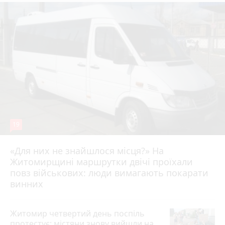
19
«Для них не знайшлося місця?» На
Житомирщині маршрутки двічі проїхали
17 липня 2026 р.
повз військових: люди вимагають покарати
винних
Житомир четвертий день поспіль
протестує: містяни знову вийшли на