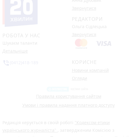
Анна Дубовик
Звернутися
РЕДАКТОРИ
Ольга Сідлецька
Звернутися
РОБОТА У НАС
Шукаєм таланти
Детальніше
КОРИСНЕ
phone_in_talk
(0412)418-189
Новини компаній
Огляди
Правила користування сайтом
Умови і правила надання платного доступу
Редакція керується в своїй роботі
"Кодексом етики
українського журналіста"
, затвердженим Комісією з