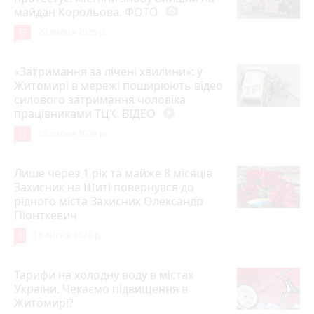
майдан Корольова. ФОТО
photo_camera
13
20 липня 2026 р.
«Затримання за лічені хвилини»: у
Житомирі в мережі поширюють відео
силового затримання чоловіка
працівниками ТЦК. ВІДЕО
play_circle_filled
11
18 липня 2026 р.
Лише через 1 рік та майже 8 місяців
Захисник на Щиті повернувся до
рідного міста Захисник Олександр
Піонткевич
6
13 липня 2026 р.
Тарифи на холодну воду в містах
України. Чекаємо підвищення в
Житомирі?