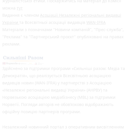
журналістської етики. Поскаржитись на матеріал до Комісії
можна
тут
Видання є членом
Асоціації Незалежні регіональні видавці
України
та Всесвітньої асоціації видавців
WAN-IFRA
Матеріали з позначками "Новини компаній", "Прес-служба",
"Реклама" та "Партнерський проєкт" опубліковані на правах
реклами.
Здійснено за підтримки програми «Сильніші разом: Медіа та
Демократія», що реалізується Всесвітньою асоціацією
видавців новин (WAN-IFRA) у партнерстві з Асоціацією
«Незалежні регіональні видавці України» (АНРВУ) та
Норвезькою асоціацією медіабізнесу (MBL) за підтримки
Норвегії. Погляди авторів не обов’язково відображають
офіційну позицію партнерів програми.
Незалежний новинний портал з оперативним висвітленням