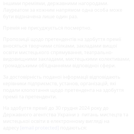
іншими преміями, державними нагородами.
Лауреатом за кожним напрямом одна особа може
бути відзначена лише один раз.
Премія не присуджується посмертно.
Пропозиції щодо претендентів на здобуття премії
вносяться творчими спілками, закладами вищої
освіти мистецького спрямування, театрально-
видовищними закладами, мистецькими колективами,
громадськими об’єднаннями відповідної сфери.
За достовірність поданої інформації відповідають
керівники підприємств, установ, організацій, які
подали клопотання щодо претендента на здобуття
премії та претенденти.
На здобуття премії до 30 грудня 2024 року до
Державного агентства України з питань мистецтв та
мистецької освіти в електронному вигляді на
адресу
[email protected]
подаються: