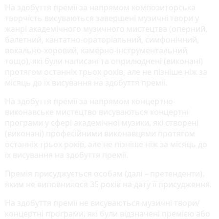
На здобуття премії за напрямом композиторська
творчість висуваються завершені музичні твори у
жанрі академічного музичного мистецтва (оперний,
балетний, кантатно-ораторіальний, симфонічний,
вокально-хоровий, камерно-інструментальний
тощо), які були написані та оприлюднені (виконані)
протягом останніх трьох років, але не пізніше ніж за
місяць до їх висування на здобуття премії.
На здобуття премії за напрямом концертно-
виконавське мистецтво висуваються концертні
програми у сфері академічної музики, які створені
(виконані) професійними виконавцями протягом
останніх трьох років, але не пізніше ніж за місяць до
їх висування на здобуття премії.
Премія присуджується особам (далі – претенденти),
яким не виповнилося 35 років на дату її присудження.
На здобуття премії не висуваються музичні твори/
концертні програми, які були відзначені премією або