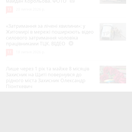
майдан Корольова. ФОТО
photo_camera
13
20 липня 2026 р.
«Затримання за лічені хвилини»: у
Житомирі в мережі поширюють відео
силового затримання чоловіка
працівниками ТЦК. ВІДЕО
play_circle_filled
11
18 липня 2026 р.
Лише через 1 рік та майже 8 місяців
Захисник на Щиті повернувся до
рідного міста Захисник Олександр
Піонткевич
6
13 липня 2026 р.
Тарифи на холодну воду в містах
України. Чекаємо підвищення в
Житомирі?
6
14 липня 2026 р.