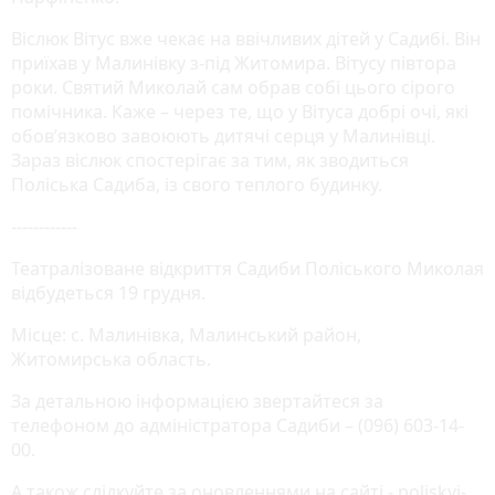
Віслюк Вітус вже чекає на ввічливих дітей у Садибі. Він
приїхав у Малинівку з-під Житомира. Вітусу півтора
роки. Святий Миколай сам обрав собі цього сірого
помічника. Каже – через те, що у Вітуса добрі очі, які
обов’язково завоюють дитячі серця у Малинівці.
Зараз віслюк спостерігає за тим, як зводиться
Поліська Садиба, із свого теплого будинку.
------------
Театралізоване відкриття Садиби Поліського Миколая
відбудеться 19 грудня.
Місце: с. Малинівка, Малинський район,
Житомирська область.
За детальною інформацією звертайтеся за
телефоном до адміністратора Садиби – (096) 603-14-
00.
А також слідкуйте за оновленнями на сайті - poliskyi-