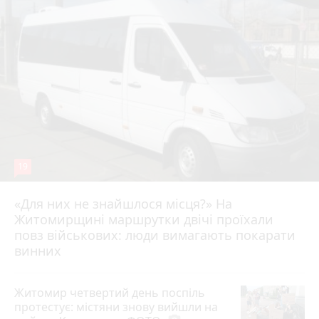
19
«Для них не знайшлося місця?» На
Житомирщині маршрутки двічі проїхали
17 липня 2026 р.
повз військових: люди вимагають покарати
винних
Житомир четвертий день поспіль
протестує: містяни знову вийшли на