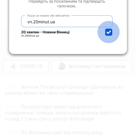
Новини Житомира за сьогодні
COVID-19
Житомир і житомиряни
17:55
Жителя Потіївської громади судитимуть за
умисне вбивство своєї співмешканки
17:21
Прокуратура через суд домоглася
повернення громаді земельної ділянки вартістю
понад 1,5 млн грн у центрі Житомира
17:00
На Житомирщині від початку року