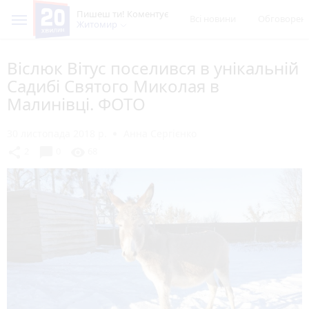
Пишеш ти! Коментує
Всі новини
Обговорен
Житомир
Віслюк Вітус поселився в унікальній
Садибі Святого Миколая в
Малинівці. ФОТО
30 листопада 2018 р.
Анна Сергієнко
chat_bubble
share
visibility
2
0
68