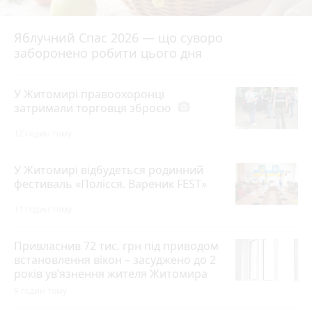
Яблучний Спас 2026 — що суворо
заборонено робити цього дня
У Житомирі правоохоронці
затримали торговця зброєю
photo_camera
12 годин тому
У Житомирі відбудеться родинний
фестиваль «Полісся. Вареник FEST»
11 годин тому
Привласнив 72 тис. грн під приводом
встановлення вікон – засуджено до 2
років ув’язнення жителя Житомира
9 годин тому