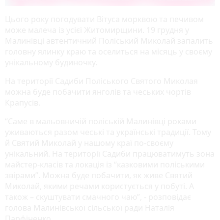
Цього року погодувати Вітуса морквою та печивом
може малеча із усієї Житомирщини. 19 грудня у
Малинівці автентичний Поліський Миколай запалить
головну ялинку краю та оселиться на місяць у своєму
унікальному будиночку.
На території Садиби Поліського Святого Миколая
можна буде побачити янголів та чеських чортів
Крапусів.
“Саме в мальовничій поліській Малинівці роками
уживаються разом чеські та українські традиції. Тому
й Святий Миколай у нашому краї по-своєму
унікальний. На території Садиби працюватимуть зона
майстер-класів та локація із “казковими поліськими
звірами”. Можна буде побачити, як живе Святий
Миколай, якими речами користується у побуті. А
також – скуштувати смачного чаю”, - розповідає
голова Малинівської сільської ради Наталія
Парфіненко.