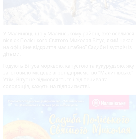
У Малинівці, що у Малинському районі, вже оселився
віслюк Поліського Святого Миколая Вітус, який чекає
на офіційне відкриття масштабної Садиби і зустріч із
дітьми.
Годують Вітуса морквою, капустою та кукурудзою, яку
заготовило місцеве агропідприємство “Малинівське”.
Утім, Вітус не відмовляється і від печива та
солодощів, кажуть на підприємстві.