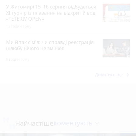
У Житомирі 15–16 серпня відбудеться
XI турнір із плавання на відкритій воді
«TETERIV OPEN»
13 годин тому
Ми й так сім'я: чи справді реєстрація
шлюбу нічого не змінює
9 годин тому
keyboard_arrow_right
Дивитись ще
коментують
Найчастіше