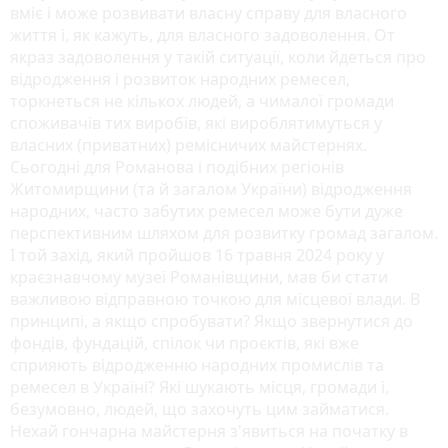
вміє і може розвивати власну справу для власного
життя і, як кажуть, для власного задоволення. От
якраз задоволення у такій ситуації, коли йдеться про
відродження і розвиток народних ремесел,
торкнеться не кількох людей, а чималої громади
споживачів тих виробів, які вироблятимуться у
власних (приватних) ремісничих майстернях.
Сьогодні для Романова і подібних регіонів
Житомирщини (та й загалом України) відродження
народних, часто забутих ремесел може бути дуже
перспективним шляхом для розвитку громад загалом.
І той захід, який пройшов 16 травня 2024 року у
краєзнавчому музеї Романівщини, мав би стати
важливою відправною точкою для місцевої влади. В
принципі, а якщо спробувати? Якщо звернутися до
фондів, фундацій, спілок чи проєктів, які вже
сприяють відродженню народних промислів та
ремесел в Україні? Які шукають місця, громади і,
безумовно, людей, що захочуть цим займатися.
Нехай гончарна майстерня з'явиться на початку в