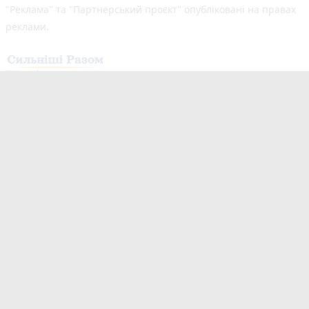
"Реклама" та "Партнерський проєкт" опубліковані на правах
реклами.
Здійснено за підтримки програми «Сильніші разом: Медіа та
Демократія», що реалізується Всесвітньою асоціацією
видавців новин (WAN-IFRA) у партнерстві з Асоціацією
«Незалежні регіональні видавці України» (АНРВУ) та
Норвезькою асоціацією медіабізнесу (MBL) за підтримки
Норвегії. Погляди авторів не обов’язково відображають
офіційну позицію партнерів програми.
Незалежний новинний портал з оперативним висвітленням
подій у Житомирі та області. Новини створюються для Вас
мультимедійною редакцією "20 хвилин Житомир" та «20
хвилин Романів» видавець ПП «Медіа Ресурс». Ми
висвітлюємо важливі та цікаві події, людей, життя Житомира.