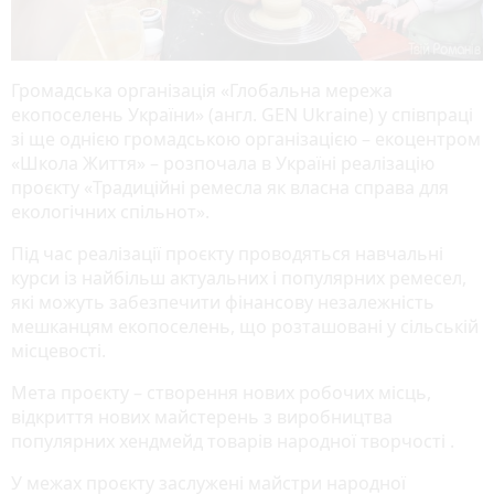
Громадська організація «Глобальна мережа
екопоселень України» (англ. GEN Ukraine) у співпраці
зі ще однією громадською організацією – екоцентром
«Школа Життя» – розпочала в Україні реалізацію
проєкту «Традиційні ремесла як власна справа для
екологічних спільнот».
Під час реалізації проєкту проводяться навчальні
курси із найбільш актуальних і популярних ремесел,
які можуть забезпечити фінансову незалежність
мешканцям екопоселень, що розташовані у сільській
місцевості.
Мета проєкту – створення нових робочих місць,
відкриття нових майстерень з виробництва
популярних хендмейд товарів народної творчості .
У межах проєкту заслужені майстри народної