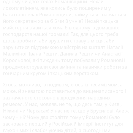
одному чи двох селах Романівщини. Нехай
лозоплетінням, яке колись було поширеним у
багатьох селах Романівщини, займуться і навчаться
його секретам хоча б 5 чи 8 учнів? Нехай ткацька
майстерня з’явиться хоча б в одному із домашніх
господарств нашої громади! Так, для цього треба
щось зробити, аби зрушити справу з місця, аби
заручитися підтримкою майстрів на кшталт Наталії
Малихіної, Івана Решти, Данила Решти чи Анастасії
Корольової, які тиждень тому побували у Романові і
продемонстрували свої вміння та навички роботи за
гончарним кругом і ткацьким верстаком.
Хтось, можливо, із подивом, хтось із песимізмом, а
може, й зневагою поставиться до вищенаписаного і
зазначеного стосовно відродження народних
ремесел. У нас, мовляв, не те, що десь там, у Києві,
Ніжині чи Черкасах! У нас не те, що у Брусилові! Але ж
чому – ні? Чому два століття тому у Романові було
засновано перший у Російській імперії інститут для
глухонімих і слабочуючих дітей, а сьогодні ми