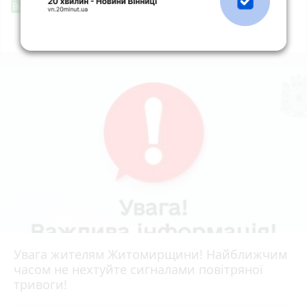
Фішингові посилання
Від читача
Всі новини
Підпишись
Увага жителям Житомирщини! Найближчим
часом не нехтуйте сигналами повітряної
тривоги!