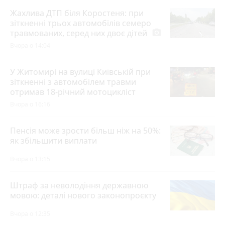
Жахлива ДТП біля Коростеня: при
зіткненні трьох автомобілів семеро
травмованих, серед них двоє дітей
photo_camera
Вчора о 14:04
У Житомирі на вулиці Київській при
зіткненні з автомобілем травми
отримав 18-річний мотоцикліст
Вчора о 16:16
Пенсія може зрости більш ніж на 50%:
як збільшити виплати
Вчора о 13:15
Штраф за неволодіння державною
мовою: деталі нового законопроєкту
Вчора о 12:35