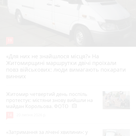
19
«Для них не знайшлося місця?» На
Житомирщині маршрутки двічі проїхали
17 липня 2026 р.
повз військових: люди вимагають покарати
винних
Житомир четвертий день поспіль
протестує: містяни знову вийшли на
майдан Корольова. ФОТО
photo_camera
14
20 липня 2026 р.
«Затримання за лічені хвилини»: у