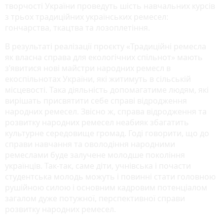
творчості України проведуть шість навчальних курсів
з трьох традиційних українських ремесел:
гончарства, ткацтва та лозоплетіння.
В результаті реалізації проєкту «Традиційні ремесла
як власна справа для екологічних спільнот» мають
з’явитися нові майстри народних ремесл в
екоспільнотах України, які житимуть в сільській
місцевості. Така діяльність допомагатиме людям, які
вирішать присвятити себе справі відродження
народних ремесел. Звісно ж, справа відродження та
розвитку народних ремесел неабияк збагатить
культурне середовище громад. Годі говорити, що до
справи навчання та оволодіння народними
ремеслами буде залучене молодше покоління
українців. Так-так, саме діти, учнівська і почасти
студентська молодь можуть і повинні стати головною
рушійною силою і основним кадровим потенціалом
загалом дуже потужної, перспективної справи
розвитку народних ремесел.