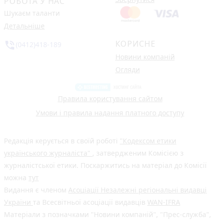
РОБОТА У НАС
Шукаєм таланти
Детальніше
КОРИСНЕ
phone_in_talk
(0412)418-189
Новини компаній
Огляди
Правила користування сайтом
Умови і правила надання платного доступу
Редакція керується в своїй роботі
"Кодексом етики
українського журналіста"
, затвердженим Комісією з
журналістської етики. Поскаржитись на матеріал до Комісії
можна
тут
Видання є членом
Асоціації Незалежні регіональні видавці
України
та Всесвітньої асоціації видавців
WAN-IFRA
Матеріали з позначками "Новини компаній", "Прес-служба",