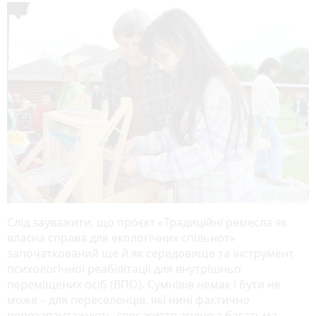
Слід зауважити, що проєкт «Традиційні ремесла як
власна справа для екологічних спільнот»
започаткований ще й як середовище та інструмент
психологічної реабілітації для внутрішньо
переміщених осіб (ВПО). Сумнівів немає і бути не
може – для переселенців, які нині фактично
перезавантажують своє життя згідно з багатьма