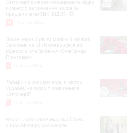
Житомирі в мережі поширюють відео
силового затримання чоловіка
працівниками ТЦК. ВІДЕО
play_circle_filled
11
18 липня 2026 р.
Лише через 1 рік та майже 8 місяців
Захисник на Щиті повернувся до
рідного міста Захисник Олександр
Піонткевич
6
13 липня 2026 р.
Тарифи на холодну воду в містах
України. Чекаємо підвищення в
Житомирі?
6
14 липня 2026 р.
Маленького хлопчика, який зник
учора ввечері, розшукали