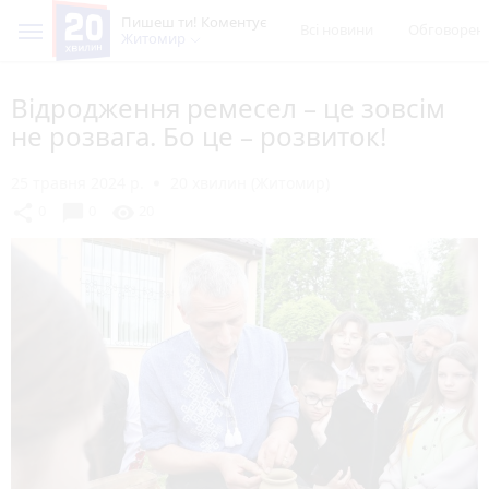
Пишеш ти! Коментує
Всі новини
Обговорен
Житомир
Відродження ремесел – це зовсім
не розвага. Бо це – розвиток!
25 травня 2024 р.
20 хвилин (Житомир)
chat_bubble
share
visibility
0
0
20