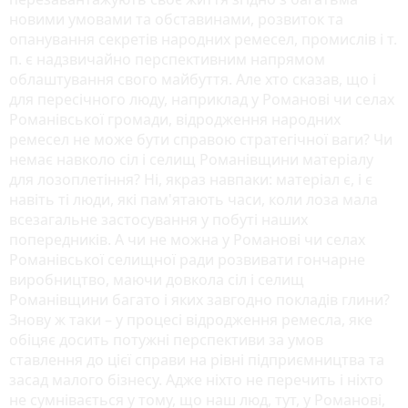
новими умовами та обставинами, розвиток та
опанування секретів народних ремесел, промислів і т.
п. є надзвичайно перспективним напрямом
облаштування свого майбуття. Але хто сказав, що і
для пересічного люду, наприклад у Романові чи селах
Романівської громади, відродження народних
ремесел не може бути справою стратегічної ваги? Чи
немає навколо сіл і селищ Романівщини матеріалу
для лозоплетіння? Ні, якраз навпаки: матеріал є, і є
навіть ті люди, які пам'ятають часи, коли лоза мала
всезагальне застосування у побуті наших
попередників. А чи не можна у Романові чи селах
Романівської селищної ради розвивати гончарне
виробництво, маючи довкола сіл і селищ
Романівщини багато і яких завгодно покладів глини?
Знову ж таки – у процесі відродження ремесла, яке
обіцяє досить потужні перспективи за умов
ставлення до цієї справи на рівні підприємництва та
засад малого бізнесу. Адже ніхто не перечить і ніхто
не сумнівається у тому, що наш люд, тут, у Романові,