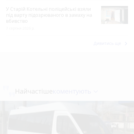
У Старій Котельні поліцейські взяли
під варту підозрюваного в замаху на
вбивство
7 серпня 2026 р.
keyboard_arrow_right
Дивитись ще
коментують
Найчастіше