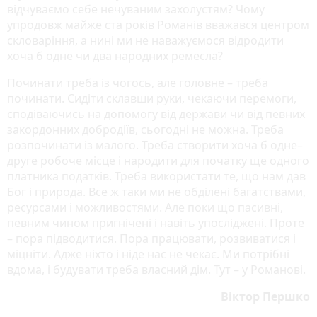
відчуваємо себе нечуваним захолустям? Чому
упродовж майже ста років Романів вважався центром
скловаріння, а нині ми не наважуємося відродити
хоча б одне чи два народних ремесла?
Починати треба із чогось, але головне – треба
починати. Сидіти склавши руки, чекаючи перемоги,
сподіваючись на допомогу від держави чи від певних
закордонних добродіїв, сьогодні не можна. Треба
розпочинати із малого. Треба створити хоча б одне–
друге робоче місце і народити для початку ще одного
платника податків. Треба використати те, що нам дав
Бог і природа. Все ж таки ми не обділені багатствами,
ресурсами і можливостями. Але поки що пасивні,
певним чином пригнічені і навіть упосліджені. Проте
– пора підводитися. Пора працювати, розвиватися і
міцніти. Адже ніхто і ніде нас не чекає. Ми потрібні
вдома, і будувати треба власний дім. Тут – у Романові.
Віктор Першко