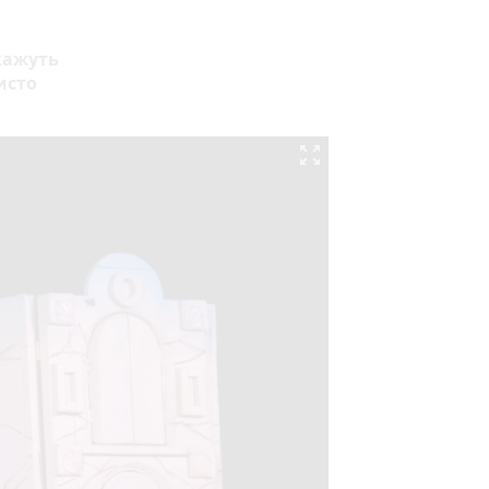
кажуть
исто
