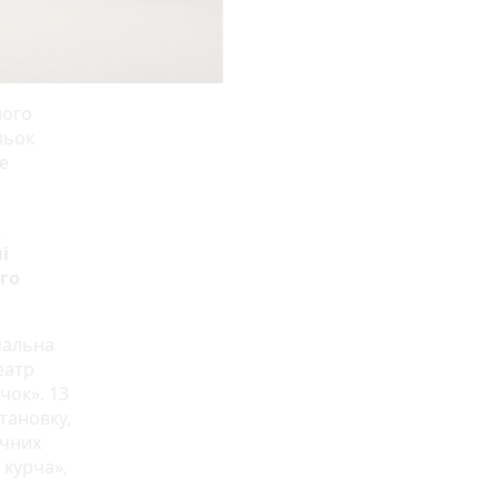
ного
льок
е
,
і
го
чальна
еатр
чок». 13
тановку,
їчних
 курча»,