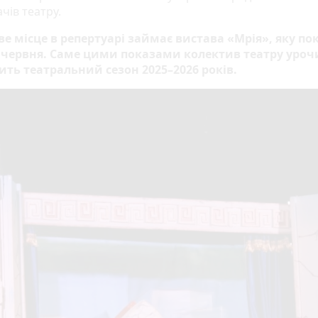
ачів театру.
е місце в репертуарі займає вистава «Мрія», яку по
1 червня. Саме цими показами колектив театру уроч
ть театральний сезон 2025–2026 років.