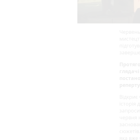
Червень
мистецт
підготув
заверше
Протяго
глядачі
постано
реперту
Відкриє
історія 
запросит
червня 
заснова
сюжетів.
яка вже