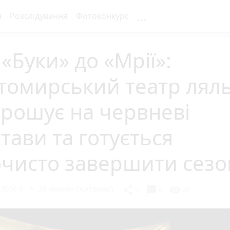
...
я
Розслідування
Фотоконкурс
 «Буки» до «Мрії»:
томирський театр лял
рошує на червневі
тави та готується
очисто завершити сезо
2026 р.
20 хвилин (Житомир)
chat_bubble
share
visibility
0
0
26