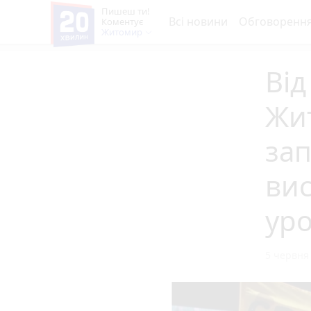
Пишеш ти!
Всі новини
Обговоренн
Коментує
Житомир
Від
Жи
зап
вис
ур
5 червня 