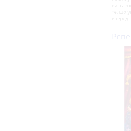
виставо
те, що у
вперед 
Репе