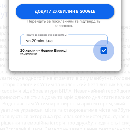
я» – вистава про війну, надію та
утнє України
ДОДАТИ 20 ХВИЛИН В GOOGLE
 інтерактивної вистави-плаката «Мрія» відбулася у верес
ідразу привернула увагу глядачів своєю актуальністю та
им художнім рішенням. Режисером постановки став Пе
ко, асистентом режисера – Олена Заведія, а художником
вником виступив Нікіта Перцев. Постановка створена за
и книги «Абрикоси зацвітають уночі» української письм
ної. Вона розповідає про українців, яких війна змусила 
 розлуку та вимушене переселення, але водночас навчил
увати одне одного й не втрачати віри у майбутнє. Голов
історії є хлопчик Устим та маленький безпілотник Ел, я
 своє ім’я від абревіатури БПЛА. Незвичайний герой до
приносить звістки з дому та мріє одного дня стати велик
. Водночас сам Устим мріє вирости архітектором, який
вуватиме українські міста та створюватиме міста майбутн
 поєднуються акторська гра, лялькове мистецтво, сучасні
 рішення та емоційна історія про дружбу, людяність і сил
у найскладніші часи. Саме тому завершення театрального