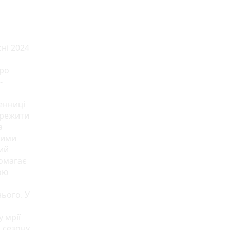
ні 2024
тро
-
енниці
пережити
а
ними
кий
помагає
ою
ього. У
у мрії
 сезону