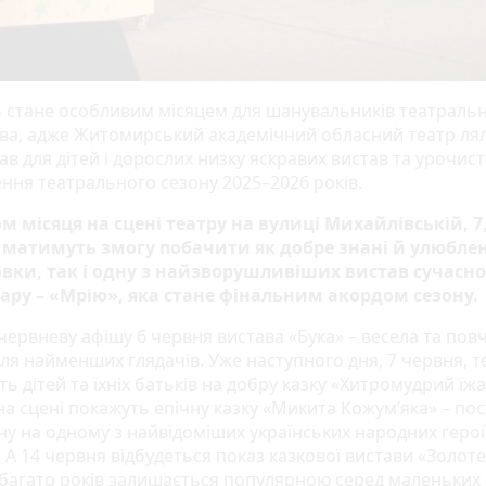
 стане особливим місяцем для шанувальників театраль
ва, адже Житомирський академічний обласний театр ля
ав для дітей і дорослих низку яскравих вистав та урочист
ння театрального сезону 2025–2026 років.
м місяця на сцені театру на вулиці Михайлівській, 7
 матимуть змогу побачити як добре знані й улюблен
вки, так і одну з найзворушливіших вистав сучасно
ару – «Мрію», яка стане фінальним акордом сезону.
 червневу афішу 6 червня вистава «Бука» – весела та пов
для найменших глядачів. Уже наступного дня, 7 червня, т
ь дітей та їхніх батьків на добру казку «Хитромудрий їжа
на сцені покажуть епічну казку «Микита Кожум’яка» – пос
ну на одному з найвідоміших українських народних геро
 А 14 червня відбудеться показ казкової вистави «Золоте
 багато років залишається популярною серед маленьких