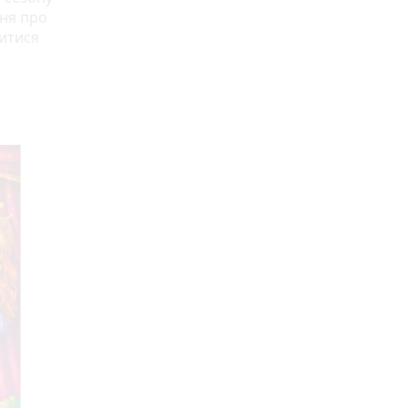
ння про
витися