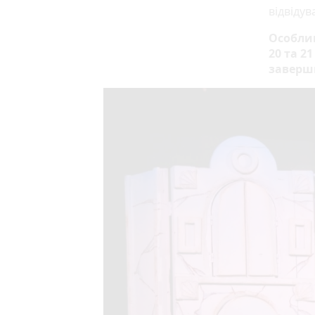
відвідув
Особлив
20 та 2
заверши