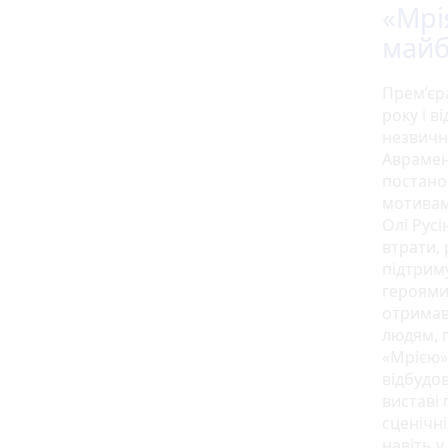
«Мрі
майб
Прем’єра
року і в
незвичн
Аврамен
постано
мотивам
Олі Русі
втрати,
підтрим
героями 
отримав
людям, 
«Мрією»
відбудо
виставі
сценічні
навіть 