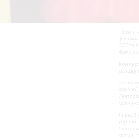
10 липн
фестива
ОТГ за 
Житомир
Конкурс
складу 
Олексан
хорової
Святосл
музично
Яніна Яр
хорової
Святосл
музично