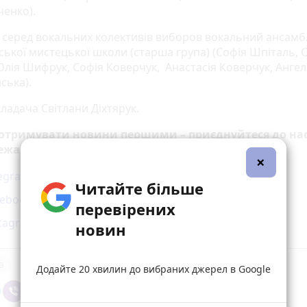
ченко).
і серед вокальних колективів виборов вокальний ансамб
ської мистецької школи (старша група) (Софія Шпіталь, 
Юлія Шифрук, Софія Коверчук, Анастасія Коверчук, Ангел
ська).
ладача Світлани Діхтярук.
 отримувати новини першими – приєднуйтеся до нас
ежах
×
legram
Читайте більше
cebook
перевірених
stagram
новин
а
Додайте 20 хвилин до вибраних джерел в Google