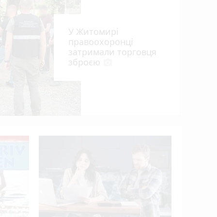
У Житомирі
правоохоронці
затримали торговця
зброєю
photo_camera
що
У Житоми
фестивал
FEST»