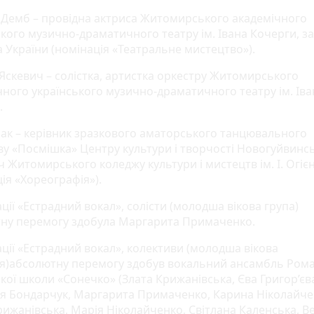
Демб – провідна актриса Житомирського академічного
ького музично-драматичного театру ім. Івана Кочерги, з
а України (номінація «Театральне мистецтво»).
 Яскевич – солістка, артистка оркестру Житомирського
чного українського музично-драматичного театру ім. Іва
.
бак – керівник зразкового аматорського танцювального
ву «Посмішка» Центру культури і творчості Новогуйвинськ
 Житомирського коледжу культури і мистецтв ім. І. Огіє
ія «Хореографія»).
ції «Естрадний вокал», солісти (молодша вікова група)
ну перемогу здобула Маргарита Примаченко.
ації «Естрадний вокал», колективи (молодша вікова
ія)абсолютну перемогу здобув вокальний ансамбль Рома
кої школи «Сонечко» (Злата Крижанівська, Єва Григор’єв
ія Бондарчук, Маргарита Примаченко, Карина Ніколайче
рижанівська, Марія Ніколайченко, Світлана Каленська, В