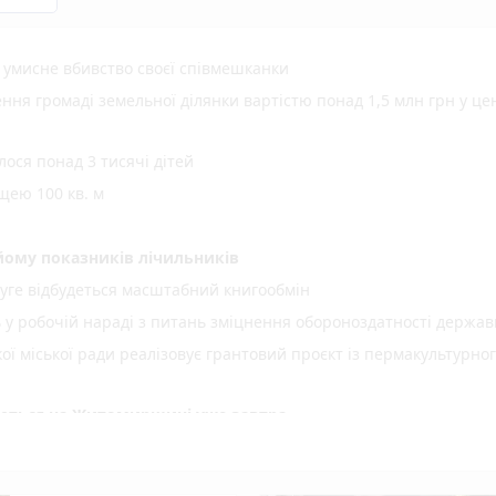
а умисне вбивство своєї співмешканки
ня громаді земельної ділянки вартістю понад 1,5 млн грн у це
ося понад 3 тисячі дітей
щею 100 кв. м
ому показників лічильників
уге відбудеться масштабний книгообмін
ь у робочій нараді з питань зміцнення обороноздатності держав
 міської ради реалізовує грантовий проєкт із пермакультурно
куються на Житомирщині уже завтра
ої енергетики для ветеранів, ветеранок та їхніх сімей
шлюбу нічого не змінює