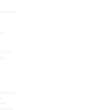
аслужена
на
ої ТГ,
нка
нівської
а,
нко,
ероніка