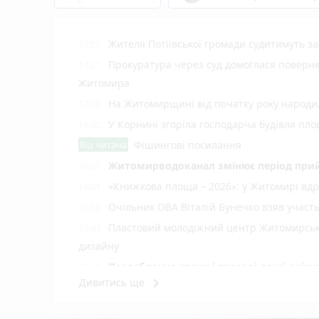
Жителя Потіївської громади судитимуть з
17:55
Прокуратура через суд домоглася повернен
17:21
Житомира
На Житомирщині від початку року народил
17:00
У Корнині згоріла господарча будівля пло
16:40
Від читача
Фішингові посилання
Житомирводоканал змінює період прий
16:21
«Книжкова площа – 2026»: у Житомирі вдр
16:01
Очільник ОВА Віталій Бунечко взяв участ
15:50
Пластовий молодіжний центр Житомирської
15:43
дизайну
Послаблення спеки і грозові дощі очі
15:19
keyboard_arrow_right
Дивитись ще
Стартує новий набір на навчання із сонячн
15:00
Ми й так сім'я: чи справді реєстрація 
14:41