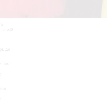
го
івській
і, до
мічної
о
чної
о