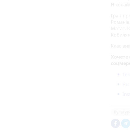
Ніколай
Гран-пр
Романів
Матат, 
Кобилян
Клас вик
Хочете
соцмер
Te
Fa
In
Культур