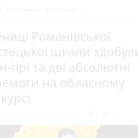
...
я
Розслідування
Фотоконкурс
ниці Романівської
тецької школи здобул
н-прі та дві абсолютні
ремоги на обласному
курсі
2021 р.
20 хвилин (Житомир)
chat_bubble
share
visibility
1
0
140