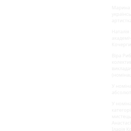
Марина 
українс
артистк
Наталія
академі
Кочерги
Віра Ри
колекти
викладач
(номінац
У номіна
абсолют
У номін
категор
мистець
Анастас
Іларія К