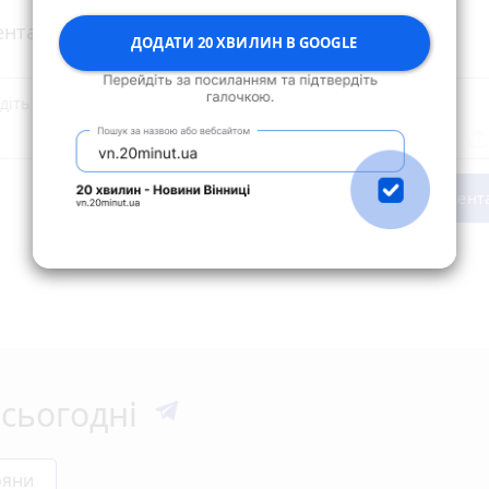
нтарі
ДОДАТИ 20 ХВИЛИН В GOOGLE
Опублікувати комент
сьогодні
ряни