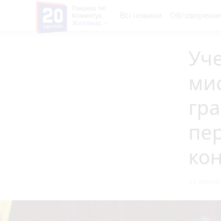
Пишеш ти!
Всі новини
Обговоренн
Коментує
Житомир
Уче
мис
гра
пе
кон
23 липня 