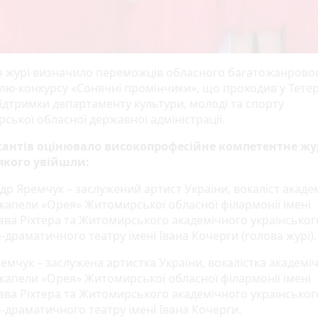
я журі визначило переможців обласного багатожанрово
лю-конкурсу «Сонячні промінчики», що проходив у Тетер
підтримки департаменту культури, молоді та спорту
ської обласної державної адміністрації.
антів оцінювало високопрофесійне компетентне жур
якого увійшли:
др Яремчук – заслужений артист України, вокаліст акаде
 капели «Орея» Житомирської обласної філармонії імені
ава Ріхтера та Житомирського академічного українськог
-драматичного театру імені Івана Кочерги (голова журі).
емчук – заслужена артистка України, вокалістка академі
 капели «Орея» Житомирської обласної філармонії імені
ава Ріхтера та Житомирського академічного українськог
-драматичного театру імені Івана Кочерги.