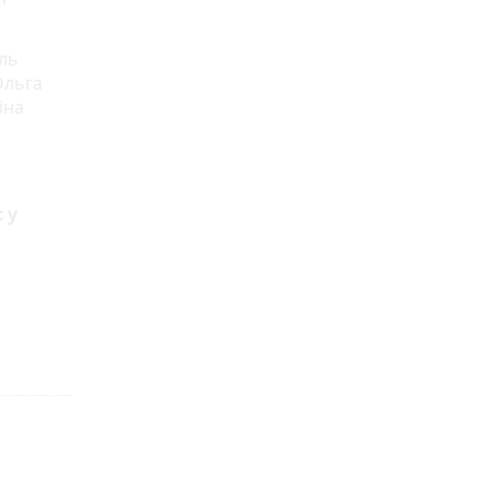
ль
Ольга
іна
 у