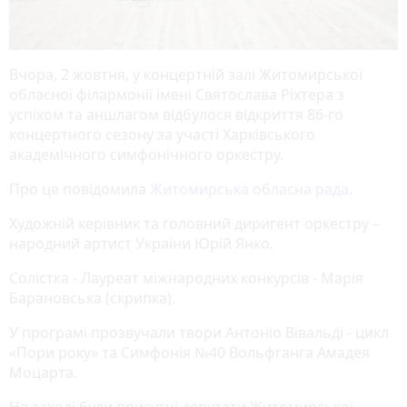
Вчора, 2 жовтня, у концертній залі Житомирської
обласної філармонії імені Святослава Ріхтера з
успіхом та аншлагом відбулося відкриття 86-го
концертного сезону за участі Харківського
академічного симфонічного оркестру.
Про це повідомила
Житомирська обласна рада
.
Художній керівник та головний диригент оркестру –
народний артист України Юрій Янко.
Солістка - Лауреат міжнародних конкурсів - Марія
Барановська (скрипка).
У програмі прозвучали твори Антоніо Вівальді - цикл
«Пори року» та Симфонія №40 Вольфганга Амадея
Моцарта.
На заході були присутні депутати Житомирської