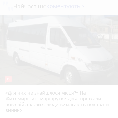
коментують
Найчастіше
19
«Для них не знайшлося місця?» На
Житомирщині маршрутки двічі проїхали
17 липня 2026 р.
повз військових: люди вимагають покарати
винних