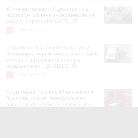
Житомир четвертий день поспіль
протестує: містяни знову вийшли на
майдан Корольова. ФОТО
photo_camera
14
20 липня 2026 р.
«Затримання за лічені хвилини»: у
Житомирі в мережі поширюють відео
силового затримання чоловіка
працівниками ТЦК. ВІДЕО
play_circle_filled
11
18 липня 2026 р.
Лише через 1 рік та майже 8 місяців
Захисник на Щиті повернувся до
рідного міста Захисник Олександр
Піонткевич
6
13 липня 2026 р.
Тарифи на холодну воду в містах