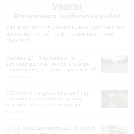
Увага жителям Житомирщини! Найближчим
часом не нехтуйте сигналами повітряної
тривоги!
Жахлива ДТП біля Коростеня: при
зіткненні трьох автомобілів семеро
травмованих, серед них двоє дітей
photo_camera
10 годин тому
У Житомирі на вулиці Київській при
зіткненні з автомобілем травми
отримав 18-річний мотоцикліст
8 годин тому
Пенсія може зрости більш ніж на 50%:
як збільшити виплати