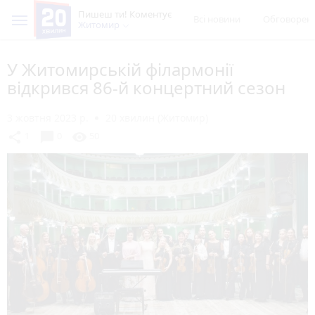
Пишеш ти! Коментує
Всі новини
Обговорен
Житомир
У Житомирській філармонії
відкрився 86-й концертний сезон
3 жовтня 2023 р.
20 хвилин (Житомир)
chat_bubble
share
visibility
1
0
50