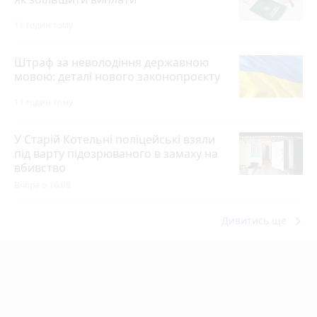
11 годин тому
Штраф за неволодіння державною
мовою: деталі нового законопроєкту
11 годин тому
У Старій Котельні поліцейські взяли
під варту підозрюваного в замаху на
вбивство
Вчора о 16:08
keyboard_arrow_right
Дивитись ще