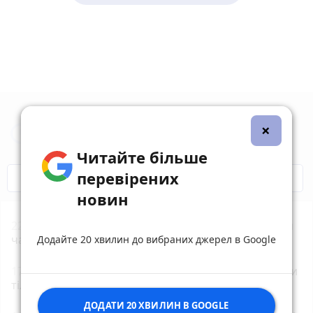
×
Новини Житомира за сьогодні
Читайте більше
перевірених
COVID-19
Житомир і житомиряни
новин
22:00
Увага жителям Житомирщини! Найближчим
часом не нехтуйте сигналами повітряної тривоги!
Додайте 20 хвилин до вибраних джерел в Google
17:11
ДТП біля Туровця: рятувальники деблокували
тіло загиблої водійки
ДОДАТИ 20 ХВИЛИН В GOOGLE