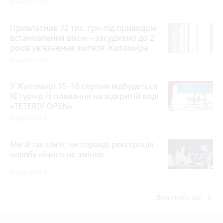
Вчора о 12:39
Привласнив 72 тис. грн під приводом
встановлення вікон – засуджено до 2
років ув’язнення жителя Житомира
Вчора о 14:20
У Житомирі 15–16 серпня відбудеться
XI турнір із плавання на відкритій воді
«TETERIV OPEN»
Вчора о 10:40
Ми й так сім'я: чи справді реєстрація
шлюбу нічого не змінює
Вчора о 14:41
keyboard_arrow_right
Дивитись ще