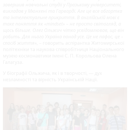
завершив навчальні студії у Празькому університеті,
викладав у Мюнхені та Гарварді. Але це все обгортка
та інтелектуальне прикриття. В англійській мові є
таке поняття як «mindset» – не просто світогляд, а
щось більше. Олег Ольжич чітко усвідомлював, що він
робить. Для нього Україна понад усе. Це не пафос, це –
спосіб життя»,
– говорить аспірантка Житомирської
політехніки та наукова співробітниця Національного
музею космонавтики імені С. П. Корольова Олена
Галагуза.
У біографії Ольжича, як і в творчості, — дух
незламності та вірність Українській Нації.