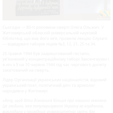
Сьогодні — 80-ті роковини смерті Олега Ольжич. У
Житомирській обласній універсальній науковій
бібліотеці, що має його ім’я, провели лекцію. Слухачі
— відвідувачі таборів ліцеїв №3, 12, 21, 25 та 34.
25 травня 1944 був заарештований гестапо,
ув'язнений у концентраційному таборі Заксенгаузен і
в ніч з 9 на 10 червня 1944 під час чергового допиту
закатований на смерть.
Лідер Організації українських націоналістів, відомий
український поет, політичний діяч та археолог
народився у Житомирі.
«Хочу, щоб діти дізналися більше про нашого земляка.
Це людина, яка популяризувала Україну за кордоном,
викладала у провідних університетах світу. Він