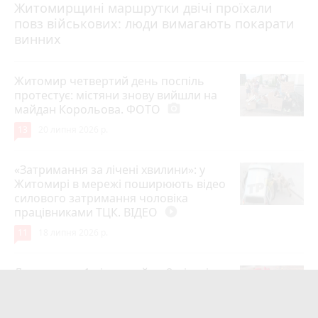
Житомирщині маршрутки двічі проїхали
17 липня 2026 р.
повз військових: люди вимагають покарати
винних
Житомир четвертий день поспіль
протестує: містяни знову вийшли на
майдан Корольова. ФОТО
photo_camera
13
20 липня 2026 р.
«Затримання за лічені хвилини»: у
Житомирі в мережі поширюють відео
силового затримання чоловіка
працівниками ТЦК. ВІДЕО
play_circle_filled
11
18 липня 2026 р.
Лише через 1 рік та майже 8 місяців
Захисник на Щиті повернувся до
рідного міста Захисник Олександр
Піонткевич