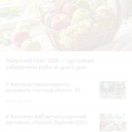
Яблучний Спас 2026 — що суворо
заборонено робити цього дня
У Житомирі правоохоронці
затримали торговця зброєю
photo_camera
Вчора об 11:21
У Житомирі відбудеться родинний
фестиваль «Полісся. Вареник FEST»