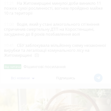
11:21
На Житомирщині минулої доби виникло 11
пожеж сухої рослинності, вогнем пройдено майже
10 га території
11:00
Водія, який у стані алкогольного сп'яніння
спричинив смертельну ДТП на Коростенщині,
засуджено до 8 років позбавлення волі
10:41
СБУ заблокувала мільйонну схему незаконної
вирубки та легалізації комунального лісу на
Житомирщині
photo_camera
Фішингові посилання
Від читача
Всі новини
Підпишись