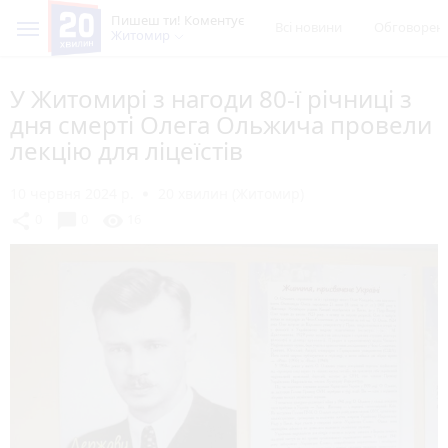
Пишеш ти! Коментує
Всі новини
Обговорен
Житомир
У Житомирі з нагоди 80-ї річниці з
дня смерті Олега Ольжича провели
лекцію для ліцеїстів
10 червня 2024 р.
20 хвилин (Житомир)
chat_bubble
share
visibility
0
0
16