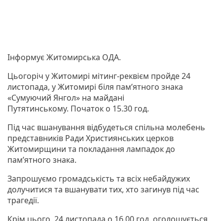
Інформує Житомирська ОДА.
Цьогоріч у Житомирі мітинг-реквієм пройде 24
листопада, у Житомирі біля пам’ятного знака
«Сумуючий Янгол» на майдані
Путятинському. Початок о 15.30 год.
Під час вшанування відбудеться спільна молебень
представників Ради Християнських церков
Житомирщини та покладання лампадок до
пам’ятного знака.
Запрошуємо громадськість та всіх небайдужих
долучитися та вшанувати тих, хто загинув під час
трагедії.
Крім цього, 24 листопада о 16.00 год. оголошується