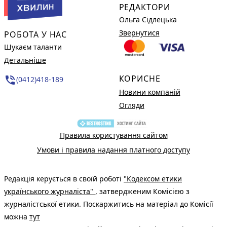
РЕДАКТОРИ
Ольга Сідлецька
Звернутися
РОБОТА У НАС
Шукаєм таланти
Детальніше
КОРИСНЕ
phone_in_talk
(0412)418-189
Новини компаній
Огляди
Правила користування сайтом
Умови і правила надання платного доступу
Редакція керується в своїй роботі
"Кодексом етики
українського журналіста"
, затвердженим Комісією з
журналістської етики. Поскаржитись на матеріал до Комісії
можна
тут