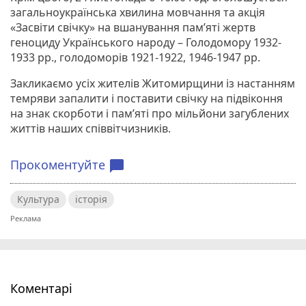
загальноукраїнська хвилина мовчання та акція
«Засвіти свічку» на вшанування пам’яті жертв
геноциду Українського народу – Голодомору 1932-
1933 рр., голодоморів 1921-1922, 1946-1947 рр.
Закликаємо усіх жителів Житомирщини із настанням
темряви запалити і поставити свічку на підвіконня
на знак скорботи і пам’яті про мільйони загублених
життів наших співвітчизників.
Прокоментуйте
chat_bubble
Культура
історія
Коментарі