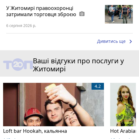
У Житомирі правоохоронці
затримали торговця зброєю
photo_camera
6 серпня 2026 р.
keyboard_arrow_right
Дивитись ще
Ваші відгуки про послуги у
Житомирі
4.2
Loft bar Hookah, кальянна