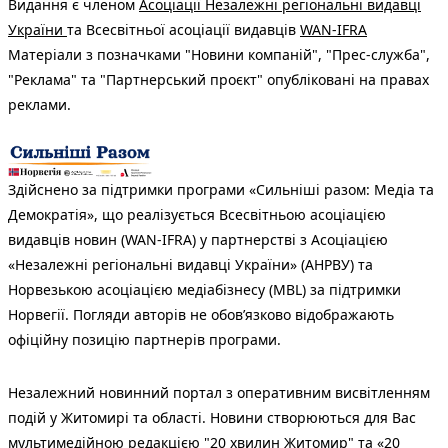
Видання є членом
Асоціації Незалежні регіональні видавці
України
та Всесвітньої асоціації видавців
WAN-IFRA
Матеріали з позначками "Новини компаній", "Прес-служба",
"Реклама" та "Партнерський проєкт" опубліковані на правах
реклами.
Здійснено за підтримки програми «Сильніші разом: Медіа та
Демократія», що реалізується Всесвітньою асоціацією
видавців новин (WAN-IFRA) у партнерстві з Асоціацією
«Незалежні регіональні видавці України» (АНРВУ) та
Норвезькою асоціацією медіабізнесу (MBL) за підтримки
Норвегії. Погляди авторів не обов’язково відображають
офіційну позицію партнерів програми.
Незалежний новинний портал з оперативним висвітленням
подій у Житомирі та області. Новини створюються для Вас
мультимедійною редакцією "20 хвилин Житомир" та «20