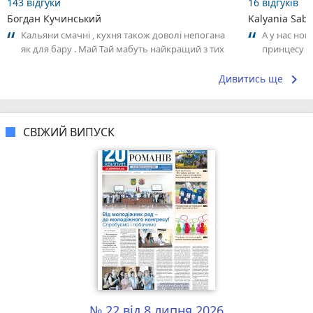
143 відгуки
16 відгуків
Богдан Кучинський
Kalyania Sabe
Кальяни смачні , кухня також доволі непогана
А у нас нов
як для бару . Май Тай мабуть найкращий з тих
принцесу т
що я куштував ) . Повернуся до...
keyboard_arrow_right
Дивитись ще
СВІЖИЙ ВИПУСК
№ 22 від 8 липня 2026