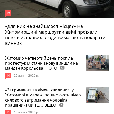
19
«Для них не знайшлося місця?» На
Житомирщині маршрутки двічі проїхали
17 липня 2026 р.
повз військових: люди вимагають покарати
винних
Житомир четвертий день поспіль
протестує: містяни знову вийшли на
майдан Корольова. ФОТО
photo_camera
14
20 липня 2026 р.
«Затримання за лічені хвилини»: у
Житомирі в мережі поширюють відео
силового затримання чоловіка
працівниками ТЦК. ВІДЕО
play_circle_filled
11
18 липня 2026 р.