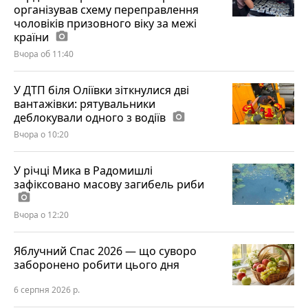
організував схему переправлення
чоловіків призовного віку за межі
країни
photo_camera
Вчора об 11:40
У ДТП біля Оліївки зіткнулися дві
вантажівки: рятувальники
деблокували одного з водіїв
photo_camera
Вчора о 10:20
У річці Мика в Радомишлі
зафіксовано масову загибель риби
photo_camera
Вчора о 12:20
Яблучний Спас 2026 — що суворо
заборонено робити цього дня
6 серпня 2026 р.