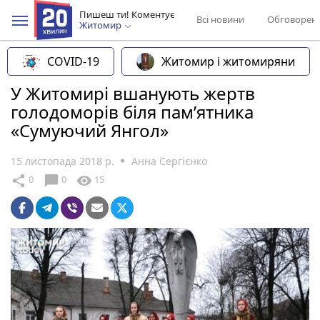
Пишеш ти! Коментує
Всі новини
Обговорен
Житомир
COVID-19
Житомир і житомиряни
У Житомирі вшанують жертв
голодоморів біля пам’ятника
«Сумуючий Янгол»
15 листопада 2018 р.
Анна Сергієнко
chat_bubble
share
visibility
0
0
15