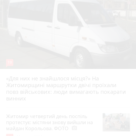
19
«Для них не знайшлося місця?» На
Житомирщині маршрутки двічі проїхали
17 липня 2026 р.
повз військових: люди вимагають покарати
винних
Житомир четвертий день поспіль
протестує: містяни знову вийшли на
майдан Корольова. ФОТО
photo_camera