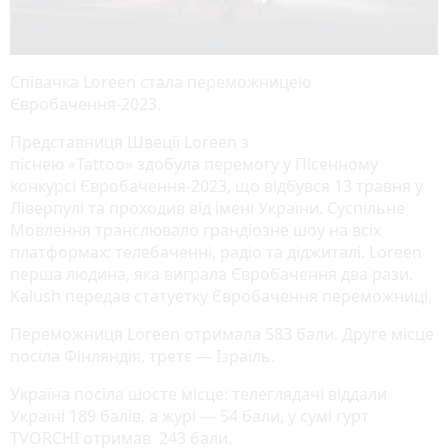
Співачка Loreen стала переможницею
Євробачення-2023.
Представниця Швеції Loreen з
піснею «Tattoo» здобула перемогу у Пісенному
конкурсі Євробачення-2023, що відбувся 13 травня у
Ліверпулі та проходив від імені України. Суспільне
Мовлення транслювало грандіозне шоу на всіх
платформах: телебаченні, радіо та діджиталі. Loreen
перша людина, яка виграла Євробачення два рази.
Kalush передав статуетку Євробачення переможниці.
Переможниця Loreen отримала 583 бали. Друге місце
посіла Фінляндія, третє — Ізраїль.
Україна посіла шосте місце: телеглядачі віддали
Україні 189 балів, а журі — 54 бали, у сумі гурт
TVORCHI отримав 243 бали.