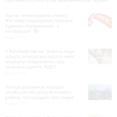
Під час нічної ворожої атаки у
Житомирі пошкоджено приватні
будинки і підприємство - є
постраждалі
play_circle_filled
Вчора о 07:42
У Житомирі під час тривоги люди
можуть залишитися просто неба:
мешканці повідомляють про
зачинене укриття. ВІДЕО
Вчора о 08:45
Поліція документує наслідки
російських обстрілів Житомира і
району: постраждало троє людей
Вчора о 15:17