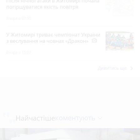
Після нічної атаки в Житомирі почала
погіршуватися якість повітря
Вчора о 07:55
У Житомирі триває чемпіонат України
з веслування на човнах «Дракон»
photo_camera
Вчора о 15:07
keyboard_arrow_right
Дивитись ще
коментують
Найчастіше