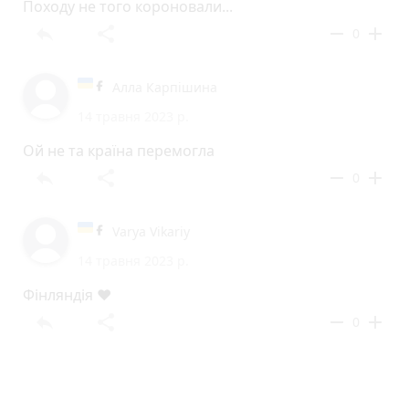
Походу не того короновали...
reply
share
remove
add
0
Алла Карпішина
14 травня 2023 р.
Ой не та країна перемогла
reply
share
remove
add
0
Varya Vikariy
14 травня 2023 р.
Фінляндія ❤
reply
share
remove
add
0