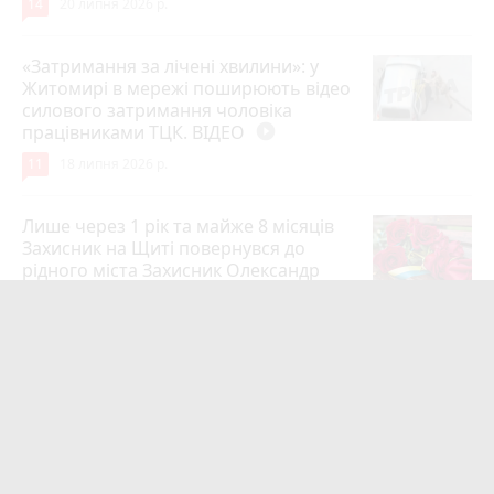
14
20 липня 2026 р.
«Затримання за лічені хвилини»: у
Житомирі в мережі поширюють відео
силового затримання чоловіка
працівниками ТЦК. ВІДЕО
play_circle_filled
11
18 липня 2026 р.
Лише через 1 рік та майже 8 місяців
Захисник на Щиті повернувся до
рідного міста Захисник Олександр
Піонткевич
6
13 липня 2026 р.
Тарифи на холодну воду в містах
України. Чекаємо підвищення в
Житомирі?
6
14 липня 2026 р.