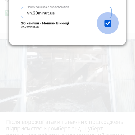
Фішингові посилання
Від читача
Всі новини
Підпишись
Після ворожої атаки і значних пошкоджень
підприємство Кромберг енд Шуберт
припинило роботу на невизначений термін