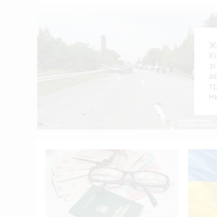
Ж
К
з
а
т
н
я?