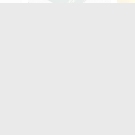
Пенсія може зрости більш ніж на
Штраф 
50%: як збільшити виплати
держав
законо
Найчастіше
коменту
«
з
Ж
м
п
в
в
в