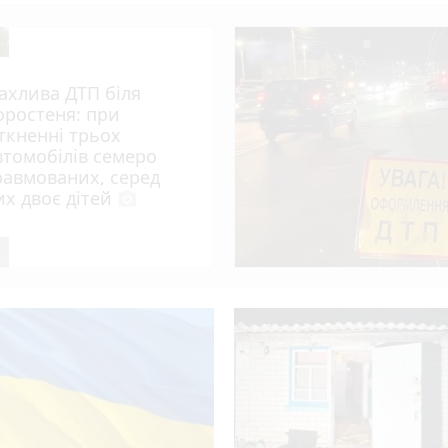
ахлива ДТП біля
оростеня: при
іткненні трьох
втомобілів семеро
равмованих, серед
их двоє дітей
photo_camera