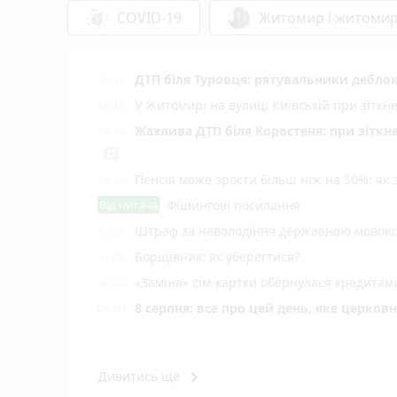
COVID-19
Житомир і житоми
ДТП біля Туровця: рятувальники деблок
17:11
У Житомирі на вулиці Київській при зіткн
16:16
Жахлива ДТП біля Коростеня: при зіткн
14:04
photo_camera
Пенсія може зрости більш ніж на 50%: як
13:15
Від читача
Фішингові посилання
Штраф за неволодіння державною мовою: 
12:35
Борщівник: як уберегтися?
11:25
«Заміна» сім-картки обернулася кредита
10:04
8 серпня: все про цей день, яке церков
09:00
keyboard_arrow_right
Дивитись ще