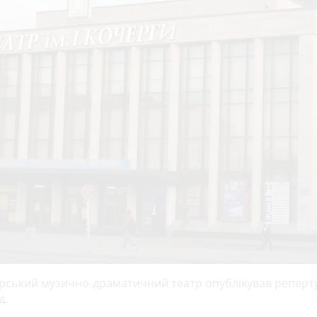
ський музично-драматичний театр опублікував реперт
д.