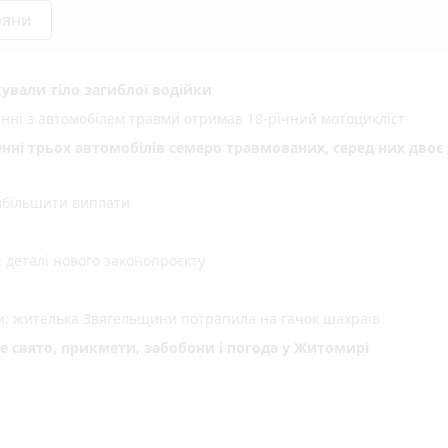
ряни
ували тіло загиблої водійки
енні з автомобілем травми отримав 18-річний мотоцикліст
енні трьох автомобілів семеро травмованих, серед них двоє 
 збільшити виплати
деталі нового законопроєкту
ми: жителька Звягельщини потрапила на гачок шахраїв
не свято, прикмети, забобони і погода у Житомирі