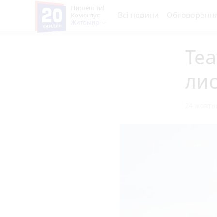
Пишеш ти!
Всі новини
Обговоренн
Коментує
Житомир
Теа
ли
24 жовтня