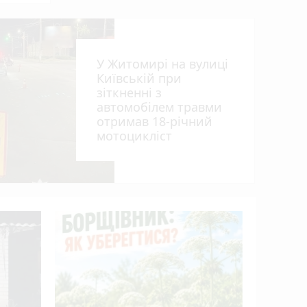
У Житомирі на вулиці
Київській при
зіткненні з
автомобілем травми
отримав 18-річний
мотоцикліст
Пенсія м
50%: як 