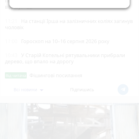
першого фестивалю незалежних театрів «Точка
відліку»
photo_camera
11:21
На станції Ірша на залізничних коліях загинув
чоловік
11:00
Гороскоп на 10–16 серпня 2026 року
10:43
У Старій Котельні рятувальники прибрали
дерево, що впало на дорогу
Фішингові посилання
Від читача
Всі новини
Підпишись