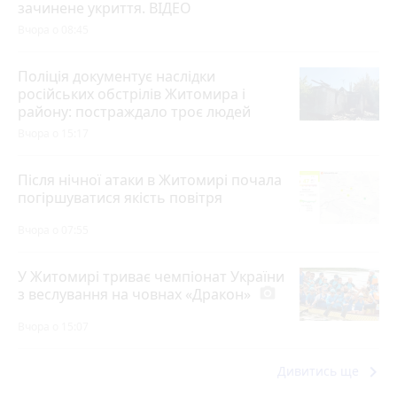
зачинене укриття. ВІДЕО
Вчора о 08:45
Поліція документує наслідки
російських обстрілів Житомира і
району: постраждало троє людей
Вчора о 15:17
Після нічної атаки в Житомирі почала
погіршуватися якість повітря
Вчора о 07:55
У Житомирі триває чемпіонат України
з веслування на човнах «Дракон»
photo_camera
Вчора о 15:07
keyboard_arrow_right
Дивитись ще