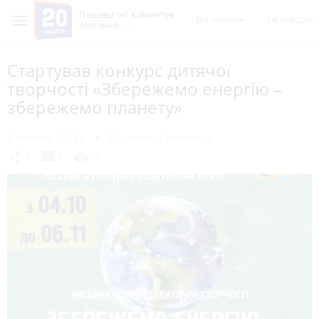
Пишеш ти! Коментує
Всі новини
Обговорен
Житомир
Стартував конкурс дитячої
творчості «Збережемо енергію –
збережемо планету»
6 жовтня 2023 р.
20 хвилин (Житомир)
chat_bubble
share
visibility
0
0
13