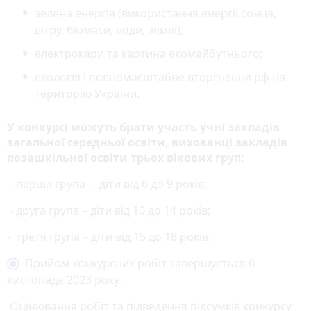
зелена енергія (використання енергії сонця,
вітру, біомаси, води, землі);
електрокари та картина екомайбутнього;
екологія і повномасштабне вторгнення рф на
територію України.
У конкурсі можуть брати участь учні закладів
загальної середньої освіти, вихованці закладів
позашкільної освіти трьох вікових груп:
- перша група – діти від 6 до 9 років;
- друга група – діти від 10 до 14 років;
- третя група – діти від 15 до 18 років.
Прийом конкурсних робіт завершується 6
листопада 2023 року.
Оцінювання робіт та підведення підсумків конкурсу