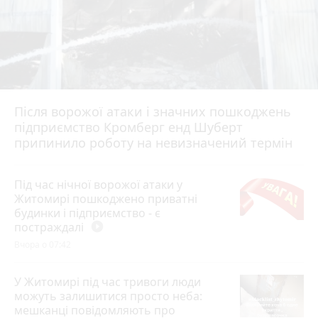
Після ворожої атаки і значних пошкоджень
підприємство Кромберг енд Шуберт
припинило роботу на невизначений термін
Під час нічної ворожої атаки у
Житомирі пошкоджено приватні
будинки і підприємство - є
постраждалі
play_circle_filled
Вчора о 07:42
У Житомирі під час тривоги люди
можуть залишитися просто неба:
мешканці повідомляють про