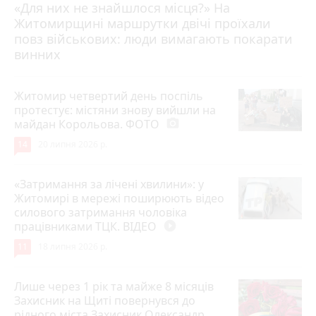
«Для них не знайшлося місця?» На
Житомирщині маршрутки двічі проїхали
17 липня 2026 р.
повз військових: люди вимагають покарати
винних
Житомир четвертий день поспіль
протестує: містяни знову вийшли на
майдан Корольова. ФОТО
photo_camera
14
20 липня 2026 р.
«Затримання за лічені хвилини»: у
Житомирі в мережі поширюють відео
силового затримання чоловіка
працівниками ТЦК. ВІДЕО
play_circle_filled
11
18 липня 2026 р.
Лише через 1 рік та майже 8 місяців
Захисник на Щиті повернувся до
рідного міста Захисник Олександр