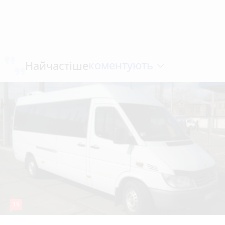
коментують
Найчастіше
19