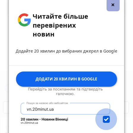
×
Читайте більше
перевірених
Опублікувати коментар
новин
Додайте 20 хвилин до вибраних джерел в Google
ДОДАТИ 20 ХВИЛИН В GOOGLE
Новини Житомира за сьогодні
COVID-19
Житомир і житомиряни
11:40
Житомирський театр ляльок долучився до