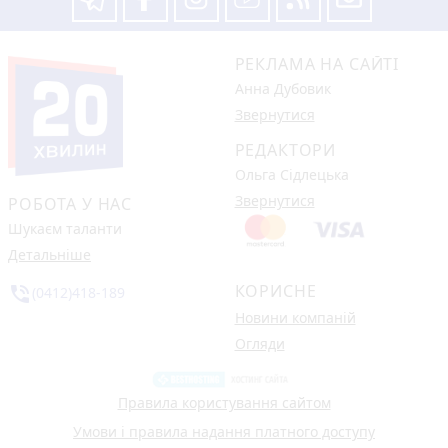
РЕКЛАМА НА САЙТІ
Анна Дубовик
Звернутися
РЕДАКТОРИ
Ольга Сідлецька
Звернутися
РОБОТА У НАС
Шукаєм таланти
Детальніше
КОРИСНЕ
phone_in_talk
(0412)418-189
Новини компаній
Огляди
Правила користування сайтом
Умови і правила надання платного доступу