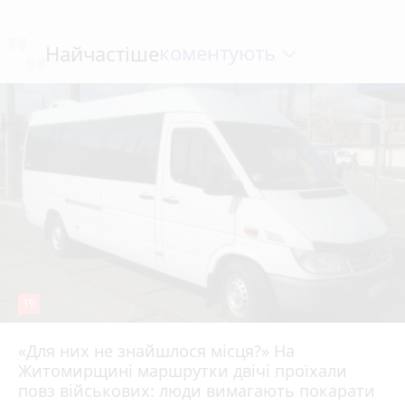
коментують
Найчастіше
19
«Для них не знайшлося місця?» На
Житомирщині маршрутки двічі проїхали
17 липня 2026 р.
повз військових: люди вимагають покарати