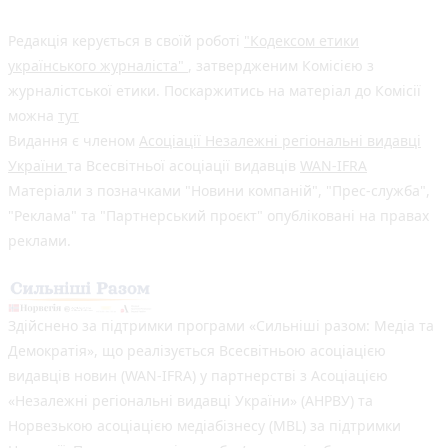
Редакція керується в своїй роботі
"Кодексом етики
українського журналіста"
, затвердженим Комісією з
журналістської етики. Поскаржитись на матеріал до Комісії
можна
тут
Видання є членом
Асоціації Незалежні регіональні видавці
України
та Всесвітньої асоціації видавців
WAN-IFRA
Матеріали з позначками "Новини компаній", "Прес-служба",
"Реклама" та "Партнерський проєкт" опубліковані на правах
реклами.
Здійснено за підтримки програми «Сильніші разом: Медіа та
Демократія», що реалізується Всесвітньою асоціацією
видавців новин (WAN-IFRA) у партнерстві з Асоціацією
«Незалежні регіональні видавці України» (АНРВУ) та
Норвезькою асоціацією медіабізнесу (MBL) за підтримки