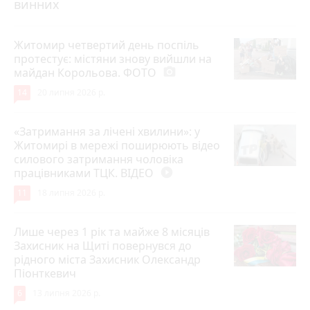
винних
Житомир четвертий день поспіль
протестує: містяни знову вийшли на
майдан Корольова. ФОТО
photo_camera
14
20 липня 2026 р.
«Затримання за лічені хвилини»: у
Житомирі в мережі поширюють відео
силового затримання чоловіка
працівниками ТЦК. ВІДЕО
play_circle_filled
11
18 липня 2026 р.
Лише через 1 рік та майже 8 місяців
Захисник на Щиті повернувся до
рідного міста Захисник Олександр
Піонткевич
6
13 липня 2026 р.