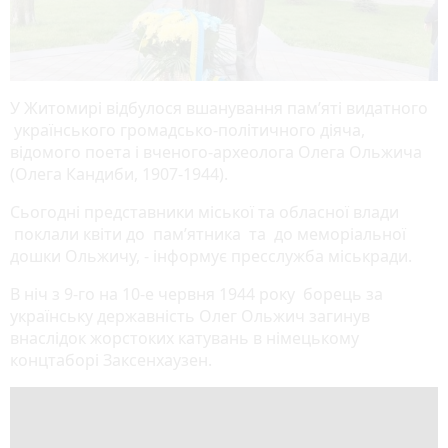
У Житомирі відбулося вшанування пам’яті видатного
українського громадсько-політичного діяча,
відомого поета і вченого-археолога Олега Ольжича
(Олега Кандиби, 1907-1944).
Сьогодні представники міської та обласної влади
поклали квіти до пам’ятника та до меморіальної
дошки Ольжичу, - інформує пресслужба міськради.
В ніч з 9-го на 10-е червня 1944 року борець за
українську державність Олег Ольжич загинув
внаслідок жорстоких катувань в німецькому
концтаборі Заксенхаузен.