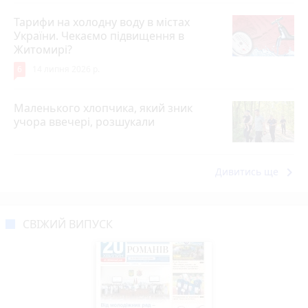
Тарифи на холодну воду в містах
України. Чекаємо підвищення в
Житомирі?
6
14 липня 2026 р.
Маленького хлопчика, який зник
учора ввечері, розшукали
keyboard_arrow_right
Дивитись ще
СВІЖИЙ ВИПУСК