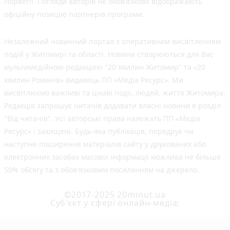
Норвегії. Погляди авторів не обов’язково відображають
офіційну позицію партнерів програми.
Незалежний новинний портал з оперативним висвітленням
подій у Житомирі та області. Новини створюються для Вас
мультимедійною редакцією "20 хвилин Житомир" та «20
хвилин Романів» видавець ПП «Медіа Ресурс». Ми
висвітлюємо важливі та цікаві події, людей, життя Житомира.
Редакція запрошує читачів додавати власні новини в розділ
"Від читачів". Усі авторські права належать ПП «Медіа
Ресурс» і захищені. Будь-яка публiкацiя, передрук чи
наступне поширення матеріалів сайту у друкованих або
електронних засобах масової інформації можлива не більше
50% обсягу та з обов'язковим посиланням на джерело.
©2017-2025 20minut.ua
Cуб'єкт у сфері онлайн-медіа;