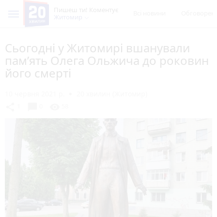
Пишеш ти! Коментує
Всі новини
Обговорен
Житомир
Сьогодні у Житомирі вшанували
пам’ять Олега Ольжича до роковин
його смерті
10 червня 2021 р.
20 хвилин (Житомир)
chat_bubble
share
visibility
1
0
58