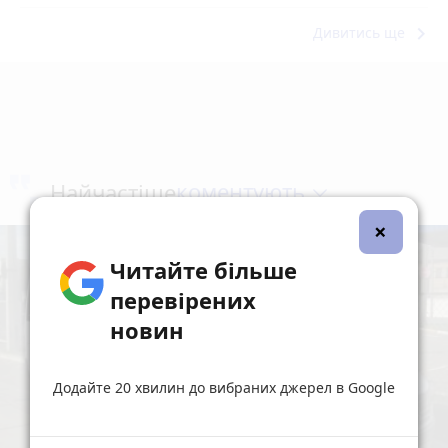
keyboard_arrow_right
Дивитись ще
коментують
Найчастіше
×
Читайте більше
перевірених
новин
Додайте 20 хвилин до вибраних джерел в Google