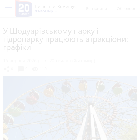
Пишеш ти! Коментує
Всі новини
Обговорен
Житомир
У Шодуарівському парку і
гідропарку працюють атракціони:
графіки
15 червня 2026 р.
20 хвилин (Житомир)
chat_bubble
share
visibility
0
0
115