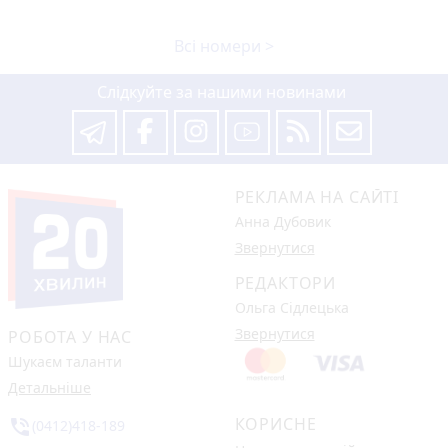
Всі номери >
Слідкуйте за нашими новинами
РЕКЛАМА НА САЙТІ
Анна Дубовик
Звернутися
РЕДАКТОРИ
Ольга Сідлецька
Звернутися
РОБОТА У НАС
Шукаєм таланти
Детальніше
КОРИСНЕ
phone_in_talk
(0412)418-189