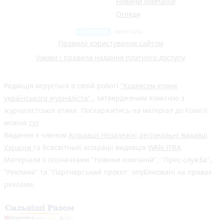
Новини компаній
Огляди
Правила користування сайтом
Умови і правила надання платного доступу
Редакція керується в своїй роботі
"Кодексом етики
українського журналіста"
, затвердженим Комісією з
журналістської етики. Поскаржитись на матеріал до Комісії
можна
тут
Видання є членом
Асоціації Незалежні регіональні видавці
України
та Всесвітньої асоціації видавців
WAN-IFRA
Матеріали з позначками "Новини компаній", "Прес-служба",
"Реклама" та "Партнерський проєкт" опубліковані на правах
реклами.