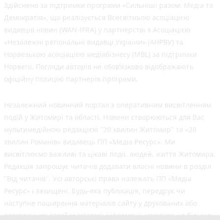
Здійснено за підтримки програми «Сильніші разом: Медіа та
Демократія», що реалізується Всесвітньою асоціацією
видавців новин (WAN-IFRA) у партнерстві з Асоціацією
«Незалежні регіональні видавці України» (АНРВУ) та
Норвезькою асоціацією медіабізнесу (MBL) за підтримки
Норвегії. Погляди авторів не обов’язково відображають
офіційну позицію партнерів програми.
Незалежний новинний портал з оперативним висвітленням
подій у Житомирі та області. Новини створюються для Вас
мультимедійною редакцією "20 хвилин Житомир" та «20
хвилин Романів» видавець ПП «Медіа Ресурс». Ми
висвітлюємо важливі та цікаві події, людей, життя Житомира.
Редакція запрошує читачів додавати власні новини в розділ
"Від читачів". Усі авторські права належать ПП «Медіа
Ресурс» і захищені. Будь-яка публiкацiя, передрук чи
наступне поширення матеріалів сайту у друкованих або
електронних засобах масової інформації можлива не більше