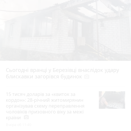
Сьогодні вранці у Березівці внаслідок удару
блискавки загорівся будинок
photo_camera
15 тисяч доларів за «квиток за
кордон»: 28-річний житомирянин
організував схему переправлення
чоловіків призовного віку за межі
країни
photo_camera
Вчора об 11:40