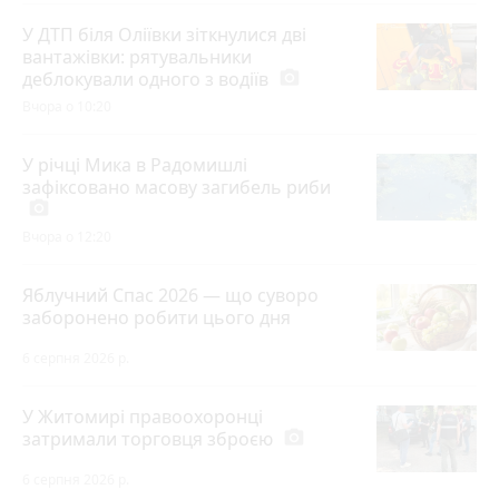
У ДТП біля Оліївки зіткнулися дві
вантажівки: рятувальники
деблокували одного з водіїв
photo_camera
Вчора о 10:20
У річці Мика в Радомишлі
зафіксовано масову загибель риби
photo_camera
Вчора о 12:20
Яблучний Спас 2026 — що суворо
заборонено робити цього дня
6 серпня 2026 р.
У Житомирі правоохоронці
затримали торговця зброєю
photo_camera
6 серпня 2026 р.