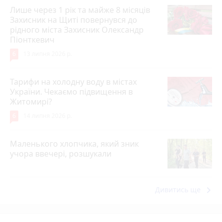
Лише через 1 рік та майже 8 місяців
Захисник на Щиті повернувся до
рідного міста Захисник Олександр
Піонткевич
6
13 липня 2026 р.
Тарифи на холодну воду в містах
України. Чекаємо підвищення в
Житомирі?
6
14 липня 2026 р.
Маленького хлопчика, який зник
учора ввечері, розшукали
keyboard_arrow_right
Дивитись ще