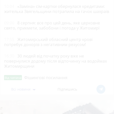
10:04
«Заміна» сім-картки обернулася кредитами:
жителька Звягельщини потрапила на гачок шахраїв
09:00
8 серпня: все про цей день, яке церковне
свято, прикмети, забобони і погода у Житомирі
17:55
Житомирський обласний центр крові
потребує донорів з негативним резусом!
16:30
30 людей від початку року вже не
повернулися додому після відпочинку на водоймах
Житомирщини
Фішингові посилання
Від читача
Всі новини
Підпишись