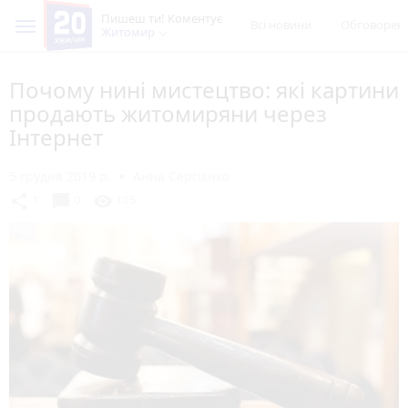
Пишеш ти! Коментує
Всі новини
Обговорен
Житомир
Почому нині мистецтво: які картини
продають житомиряни через
Інтернет
5 грудня 2019 р.
Анна Сергієнко
chat_bubble
share
visibility
1
0
105