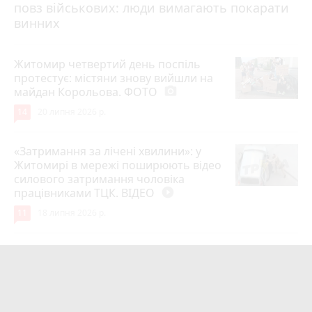
повз військових: люди вимагають покарати
винних
Житомир четвертий день поспіль
протестує: містяни знову вийшли на
майдан Корольова. ФОТО
photo_camera
14
20 липня 2026 р.
«Затримання за лічені хвилини»: у
Житомирі в мережі поширюють відео
силового затримання чоловіка
працівниками ТЦК. ВІДЕО
play_circle_filled
11
18 липня 2026 р.
Лише через 1 рік та майже 8 місяців
Захисник на Щиті повернувся до
рідного міста Захисник Олександр
Піонткевич