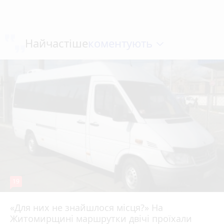
коментують
Найчастіше
19
«Для них не знайшлося місця?» На
Житомирщині маршрутки двічі проїхали
17 липня 2026 р.