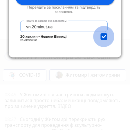
Новини Житомира за сьогодні
COVID-19
Житомир і житомиряни
08:45
У Житомирі під час тривоги люди можуть
залишитися просто неба: мешканці повідомляють
про зачинене укриття. ВІДЕО
08:27
Сьогодні у Житомирі перекриють рух
транспорту для проведення фізкультурно-