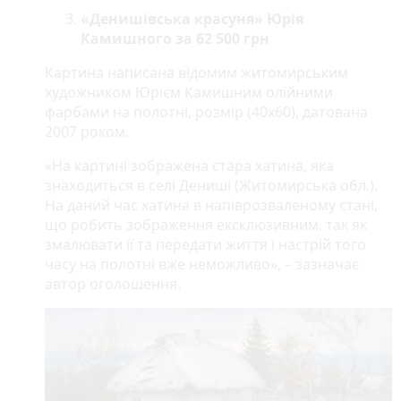
«Денишівська красуня» Юрія
Камишного за 62 500 грн
Картина написана відомим житомирським
художником Юрієм Камишним олійними
фарбами на полотні, розмір (40х60), датована
2007 роком.
«На картині зображена стара хатина, яка
знаходиться в селі Дениші (Житомирська обл.).
На даний час хатина в напіврозваленому стані,
що робить зображення ексклюзивним, так як
змалювати її та передати життя і настрій того
часу на полотні вже неможливо», – зазначає
автор оголошення.