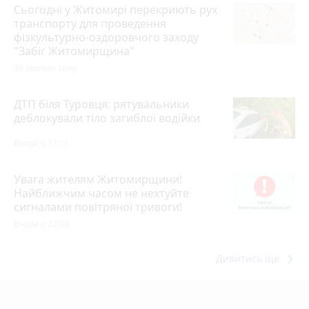
Сьогодні у Житомирі перекриють рух
транспорту для проведення
фізкультурно-оздоровчого заходу
"Забіг Житомирщина"
39 хвилин тому
ДТП біля Туровця: рятувальники
деблокували тіло загиблої водійки
Вчора о 17:11
Увага жителям Житомирщини!
Найближчим часом не нехтуйте
сигналами повітряної тривоги!
Вчора о 22:00
keyboard_arrow_right
Дивитись ще