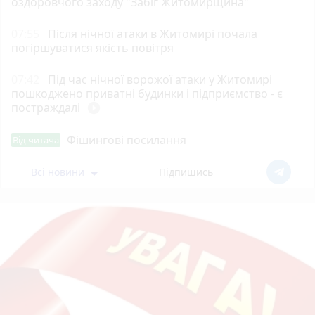
оздоровчого заходу "Забіг Житомирщина"
07:55
Після нічної атаки в Житомирі почала
погіршуватися якість повітря
07:42
Під час нічної ворожої атаки у Житомирі
пошкоджено приватні будинки і підприємство - є
постраждалі
play_circle_filled
Фішингові посилання
Від читача
Всі новини
Підпишись