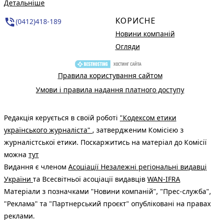
Детальніше
КОРИСНЕ
phone_in_talk
(0412)418-189
Новини компаній
Огляди
Правила користування сайтом
Умови і правила надання платного доступу
Редакція керується в своїй роботі
"Кодексом етики
українського журналіста"
, затвердженим Комісією з
журналістської етики. Поскаржитись на матеріал до Комісії
можна
тут
Видання є членом
Асоціації Незалежні регіональні видавці
України
та Всесвітньої асоціації видавців
WAN-IFRA
Матеріали з позначками "Новини компаній", "Прес-служба",
"Реклама" та "Партнерський проєкт" опубліковані на правах
реклами.