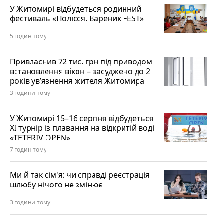
У Житомирі відбудеться родинний
фестиваль «Полісся. Вареник FEST»
5 годин тому
Привласнив 72 тис. грн під приводом
встановлення вікон – засуджено до 2
років ув’язнення жителя Житомира
3 години тому
У Житомирі 15–16 серпня відбудеться
XI турнір із плавання на відкритій воді
«TETERIV OPEN»
7 годин тому
Ми й так сім'я: чи справді реєстрація
шлюбу нічого не змінює
3 години тому