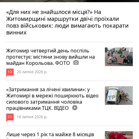
«Для них не знайшлося місця?» На
Житомирщині маршрутки двічі проїхали
17 липня 2026 р.
повз військових: люди вимагають покарати
винних
Житомир четвертий день поспіль
протестує: містяни знову вийшли на
майдан Корольова. ФОТО
photo_camera
13
20 липня 2026 р.
«Затримання за лічені хвилини»: у
Житомирі в мережі поширюють відео
силового затримання чоловіка
працівниками ТЦК. ВІДЕО
play_circle_filled
11
18 липня 2026 р.
Лише через 1 рік та майже 8 місяців