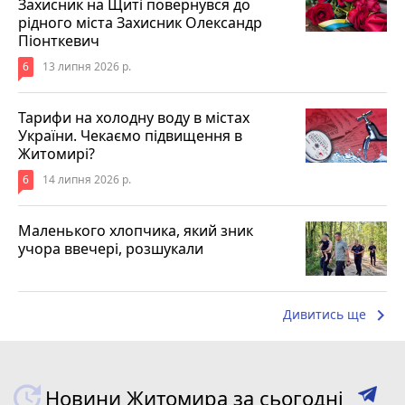
Захисник на Щиті повернувся до
рідного міста Захисник Олександр
Піонткевич
6
13 липня 2026 р.
Тарифи на холодну воду в містах
України. Чекаємо підвищення в
Житомирі?
6
14 липня 2026 р.
Маленького хлопчика, який зник
учора ввечері, розшукали
keyboard_arrow_right
Дивитись ще
Новини Житомира за сьогодні