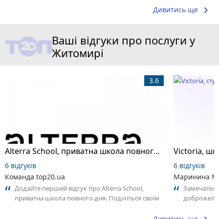
keyboard_arrow_right
Дивитись ще
Ваші відгуки про послуги у
Житомирі
3.6
Alterra School, приватна школа повного дня
6 відгуків
6 відгуків
Команда top20.ua
Маринина М
Додайте перший відгук про Alterra School,
Замечатель
приватна школа повного дня. Поділіться своїм
доброжела
досвідом – що Вам сподобалось, а...
коллективо
Дивитись ще