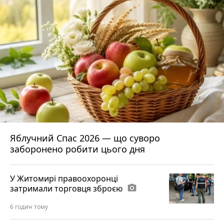
Яблучний Спас 2026 — що суворо
заборонено робити цього дня
У Житомирі правоохоронці
затримали торговця зброєю
photo_camera
6 годин тому