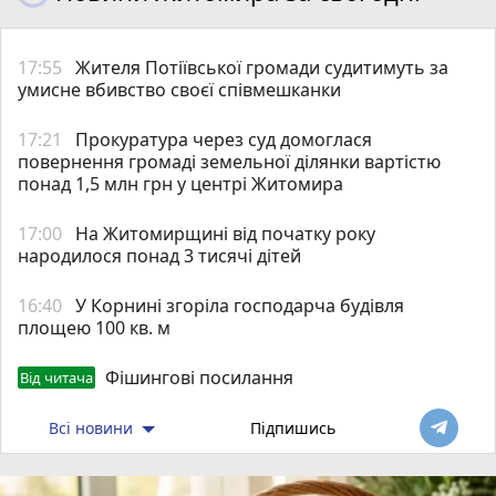
17:55
Жителя Потіївської громади судитимуть за
умисне вбивство своєї співмешканки
17:21
Прокуратура через суд домоглася
повернення громаді земельної ділянки вартістю
понад 1,5 млн грн у центрі Житомира
17:00
На Житомирщині від початку року
народилося понад 3 тисячі дітей
16:40
У Корнині згоріла господарча будівля
площею 100 кв. м
Фішингові посилання
Від читача
Всі новини
Підпишись