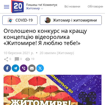
Пишеш ти! Коментує
Всі новини
Обговорен
Житомир
COVID-19
Житомир і житомиряни
Оголошено конкурс на кращу
концепцію відеоролика
«Житомире! Я люблю тебе!»
10 березня 2021 р.
20 хвилин (Житомир)
chat_bubble
share
visibility
0
0
19