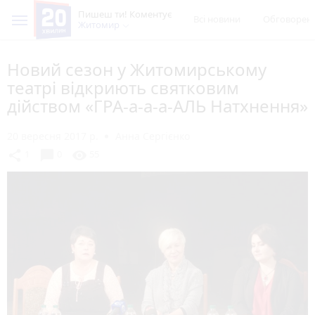
Пишеш ти! Коментує
Всі новини
Обговорен
Житомир
Новий сезон у Житомирському
театрі відкриють святковим
дійством «ГРА-а-а-а-АЛЬ Натхнення»
20 вересня 2017 р.
Анна Сергієнко
chat_bubble
share
visibility
1
0
55