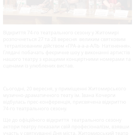
Відкриття 74-го театрального сезону у Житомирі
розпочнеться 27 та 28 вересня великим святковим
тетралізованим дійством «ГРА-а-а-а-АЛЬ Натхнення».
Глядачі побачать феєричне шоу у виконанні артистів
нашого театру з кращими концертними номерами та
сценами із улюблених вистав.
Сьогодні, 20 вересня, у приміщенні Житомирського
музично-драматичного теату ім. Івана Кочерги
відбулась прес-конференція, присвячена відкриттю
74-го театрального сезону.
Ще до офіційного відкриття театрального сезону
актори театру показали свій професіоналізм, взявши
участь у святкуванні Дня міста. Житомирський театр