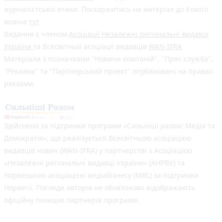
журналістської етики. Поскаржитись на матеріал до Комісії
можна
тут
Видання є членом
Асоціації Незалежні регіональні видавці
України
та Всесвітньої асоціації видавців
WAN-IFRA
Матеріали з позначками "Новини компаній", "Прес-служба",
"Реклама" та "Партнерський проєкт" опубліковані на правах
реклами.
Здійснено за підтримки програми «Сильніші разом: Медіа та
Демократія», що реалізується Всесвітньою асоціацією
видавців новин (WAN-IFRA) у партнерстві з Асоціацією
«Незалежні регіональні видавці України» (АНРВУ) та
Норвезькою асоціацією медіабізнесу (MBL) за підтримки
Норвегії. Погляди авторів не обов’язково відображають
офіційну позицію партнерів програми.