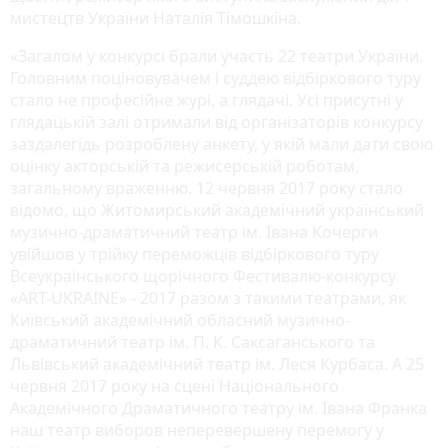
мистецтв України Наталія Тімошкіна.
«Загалом у конкурсі брали участь 22 театри України.
Головним поціновувачем і суддею відбіркового туру
стало не професійне журі, а глядачі. Усі присутні у
глядацькій залі отримали від організаторів конкурсу
заздалегідь розроблену анкету, у якій мали дати свою
оцінку акторській та режисерській роботам,
загальному враженню. 12 червня 2017 року стало
відомо, що Житомирський академічний український
музично-драматичний театр ім. Івана Кочерги
увійшов у трійку переможців відбіркового туру
Всеукраїнського щорічного Фестивалю-конкурсу
«ART-UKRAINE» - 2017 разом з такими театрами, як
Київський академічний обласний музично-
драматичний театр ім. П. К. Саксаганського та
Львівський академічний театр ім. Леся Курбаса. А 25
червня 2017 року на сцені Національного
Академічного Драматичного театру ім. Івана Франка
наш театр виборов неперевершену перемогу у