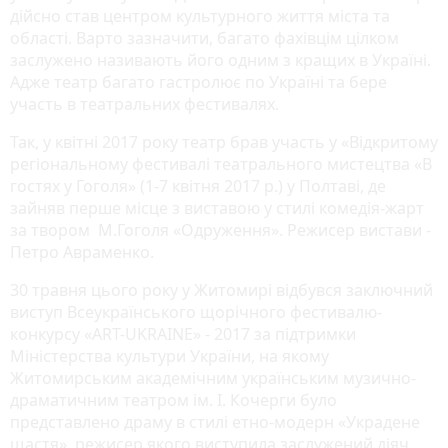
дійсно став центром культурного життя міста та
області. Варто зазначити, багато фахівцім цілком
заслужено називають його одним з кращих в Україні.
Адже театр багато гастролює по Україні та бере
участь в театральних фестивалях.
Так, у квітні 2017 року театр брав участь у «Відкритому
регіональному фестивалі театрального мистецтва «В
гостях у Гоголя» (1-7 квітня 2017 р.) у Полтаві, де
зайняв перше місце з виставою у стилі комедія-жарт
за твором М.Гоголя «Одруження». Режисер вистави -
Петро Авраменко.
30 травня цього року у Житомирі відбувся заключний
виступ Всеукраїнського щорічного фестивалю-
конкурсу «ART-UKRAINE» - 2017 за підтримки
Міністерства культури України, на якому
Житомирським академічним українським музично-
драматичним театром ім. І. Кочерги було
представлено драму в стилі етно-модерн «Украдене
щастя», режисер якого виступила заслужений діяч