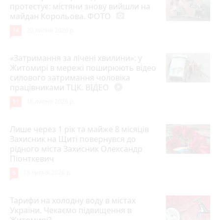
протестує: містяни знову вийшли на
майдан Корольова. ФОТО
photo_camera
14
20 липня 2026 р.
«Затримання за лічені хвилини»: у
Житомирі в мережі поширюють відео
силового затримання чоловіка
працівниками ТЦК. ВІДЕО
play_circle_filled
11
18 липня 2026 р.
Лише через 1 рік та майже 8 місяців
Захисник на Щиті повернувся до
рідного міста Захисник Олександр
Піонткевич
6
13 липня 2026 р.
Тарифи на холодну воду в містах
України. Чекаємо підвищення в
Житомирі?