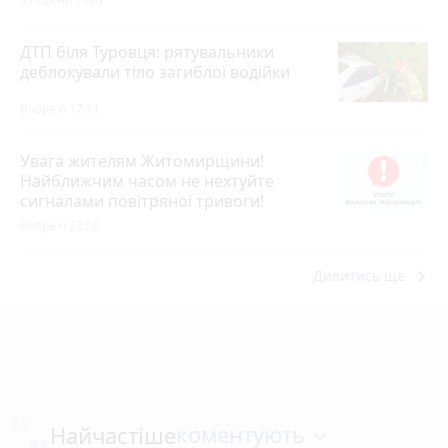
ДТП біля Туровця: рятувальники
деблокували тіло загиблої водійки
Вчора о 17:11
Увага жителям Житомирщини!
Найближчим часом не нехтуйте
сигналами повітряної тривоги!
Вчора о 22:00
keyboard_arrow_right
Дивитись ще
коментують
Найчастіше