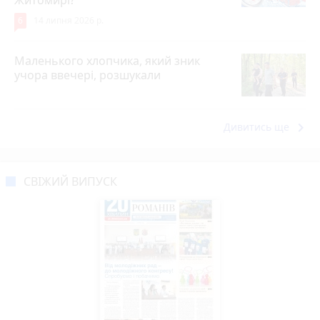
6
14 липня 2026 р.
Маленького хлопчика, який зник
учора ввечері, розшукали
keyboard_arrow_right
Дивитись ще
СВІЖИЙ ВИПУСК