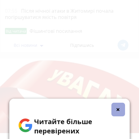
07:55
Після нічної атаки в Житомирі почала
погіршуватися якість повітря
Фішингові посилання
Від читача
Всі новини
Підпишись
×
Читайте більше
перевірених