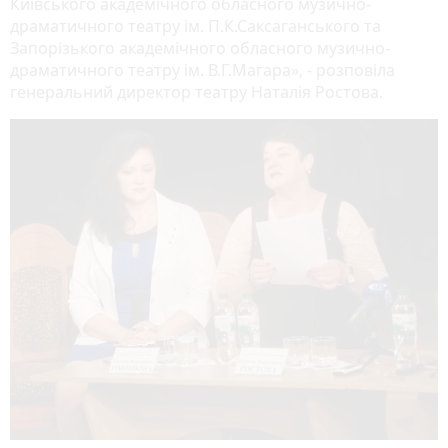
Київського академічного обласного музично-
драматичного театру ім. П.К.Саксаганського та
Запорізького академічного обласного музично-
драматичного театру ім. В.Г.Магара», - розповіла
генеральний директор театру Наталія Ростова.