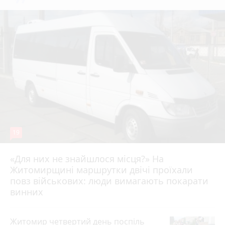
19
«Для них не знайшлося місця?» На
Житомирщині маршрутки двічі проїхали
17 липня 2026 р.
повз військових: люди вимагають покарати
винних
Житомир четвертий день поспіль