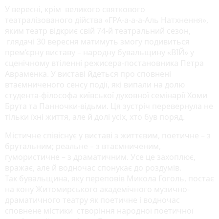
У вересні, крім великого святкового
театралізованого дійства «ГРА-а-а-а-Аль Натхнення»,
яким театр відкриє свій 74-й театральний сезон,
глядачі 30 вересня матимуть змогу подивиться
прем’єрну виставу – народну бувальщину «ВІЙ» у
сценічному втіленні режисера-постановника Петра
Авраменка. У виставі йдеться про сповнені
втаємниченого сенсу події, які випали на долю
студента-філософа київської духовної семінарії Хоми
Брута та Панночки-відьми. Ця зустріч перевернула не
тільки їхні життя, але й долі усіх, хто був поряд.
Містичне співіснує у виставі з життєвим, поетичне – з
брутальним; реальне – з втаємниченим,
гумористичне – з драматичним. Усе це захоплює,
вражає, але й водночас спонукає до роздумів.
Так бувальщина, яку переповів Микола Гоголь, постає
на кону Житомирського академічного музично-
драматичного театру як поетичне і водночас
сповнене містики створіння народної поетичної