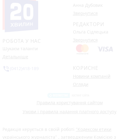
Анна Дубовик
Звернутися
РЕДАКТОРИ
Ольга Сідлецька
Звернутися
РОБОТА У НАС
Шукаєм таланти
Детальніше
КОРИСНЕ
phone_in_talk
(0412)418-189
Новини компаній
Огляди
Правила користування сайтом
Умови і правила надання платного доступу
Редакція керується в своїй роботі
"Кодексом етики
українського журналіста"
, затвердженим Комісією з