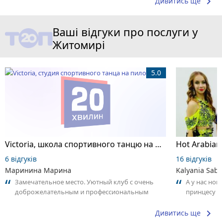
keyboard_arrow_right
Дивитись ще
Ваші відгуки про послуги у
Житомирі
5.0
Victoria, школа спортивного танцю на пілоні
6 відгуків
16 відгуків
Маринина Марина
Kalyania Sabe
Замечательное место. Уютный клуб с очень
А у нас нов
доброжелательным и профессиональным
принцесу т
коллективом.
keyboard_arrow_right
Дивитись ще