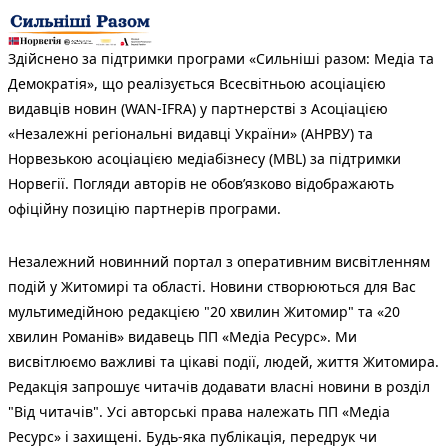
Здійснено за підтримки програми «Сильніші разом: Медіа та
Демократія», що реалізується Всесвітньою асоціацією
видавців новин (WAN-IFRA) у партнерстві з Асоціацією
«Незалежні регіональні видавці України» (АНРВУ) та
Норвезькою асоціацією медіабізнесу (MBL) за підтримки
Норвегії. Погляди авторів не обов’язково відображають
офіційну позицію партнерів програми.
Незалежний новинний портал з оперативним висвітленням
подій у Житомирі та області. Новини створюються для Вас
мультимедійною редакцією "20 хвилин Житомир" та «20
хвилин Романів» видавець ПП «Медіа Ресурс». Ми
висвітлюємо важливі та цікаві події, людей, життя Житомира.
Редакція запрошує читачів додавати власні новини в розділ
"Від читачів". Усі авторські права належать ПП «Медіа
Ресурс» і захищені. Будь-яка публiкацiя, передрук чи