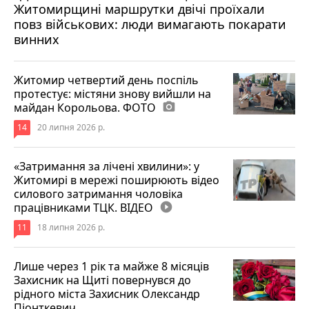
Житомирщині маршрутки двічі проїхали
17 липня 2026 р.
повз військових: люди вимагають покарати
винних
Житомир четвертий день поспіль
протестує: містяни знову вийшли на
майдан Корольова. ФОТО
photo_camera
14
20 липня 2026 р.
«Затримання за лічені хвилини»: у
Житомирі в мережі поширюють відео
силового затримання чоловіка
працівниками ТЦК. ВІДЕО
play_circle_filled
11
18 липня 2026 р.
Лише через 1 рік та майже 8 місяців
Захисник на Щиті повернувся до
рідного міста Захисник Олександр
Піонткевич