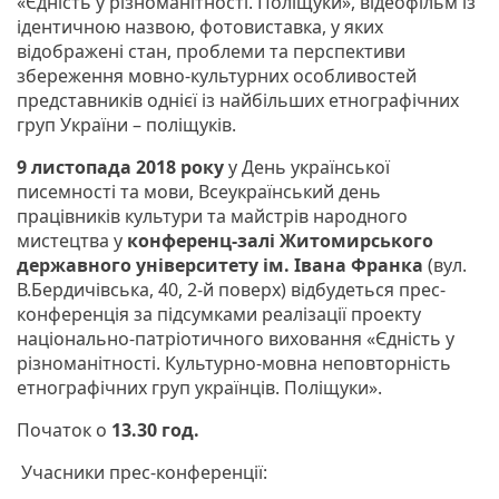
«Єдність у різноманітності. Поліщуки», відеофільм із
ідентичною назвою, фотовиставка, у яких
відображені стан, проблеми та перспективи
збереження мовно-культурних особливостей
представників однієї із найбільших етнографічних
груп України – поліщуків.
9 листопада
2018 року
у День української
писемності та мови, Всеукраїнський день
працівників культури та майстрів народного
мистецтва у
конференц-залі Житомирського
державного університету ім. Івана Франка
(вул.
В.Бердичівська, 40, 2-й поверх) відбудеться прес-
конференція за підсумками реалізації проекту
національно-патріотичного виховання «Єдність у
різноманітності. Культурно-мовна неповторність
етнографічних груп українців. Поліщуки».
Початок о
13.30 год.
Учасники прес-конференції: