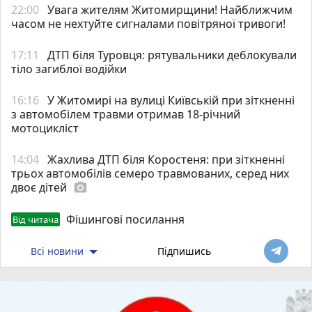
22:00
Увага жителям Житомирщини! Найближчим
часом не нехтуйте сигналами повітряної тривоги!
17:11
ДТП біля Туровця: рятувальники деблокували
тіло загиблої водійки
16:16
У Житомирі на вулиці Київській при зіткненні
з автомобілем травми отримав 18-річний
мотоцикліст
14:04
Жахлива ДТП біля Коростеня: при зіткненні
трьох автомобілів семеро травмованих, серед них
двоє дітей
photo_camera
Фішингові посилання
Від читача
Всі новини
Підпишись