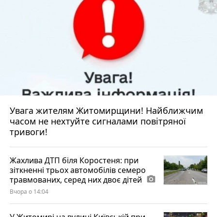
Увага жителям Житомирщини! Найближчим
часом не нехтуйте сигналами повітряної
тривоги!
Жахлива ДТП біля Коростеня: при
зіткненні трьох автомобілів семеро
травмованих, серед них двоє дітей
photo_camera
Вчора о 14:04