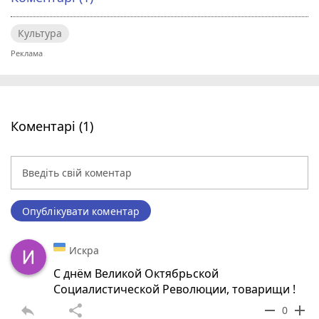
Культура
Коментарі (1)
Опублікувати коментар
Искра
С днём Великой Октябрьской
Социалистической Революции, товарищи !
reply
share
remove
add
0