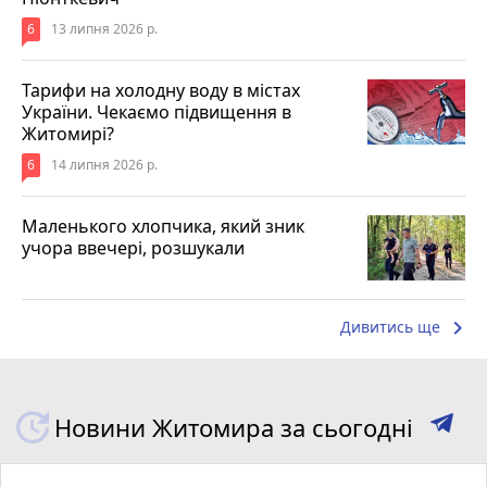
6
13 липня 2026 р.
Тарифи на холодну воду в містах
України. Чекаємо підвищення в
Житомирі?
6
14 липня 2026 р.
Маленького хлопчика, який зник
учора ввечері, розшукали
keyboard_arrow_right
Дивитись ще
Новини Житомира за сьогодні