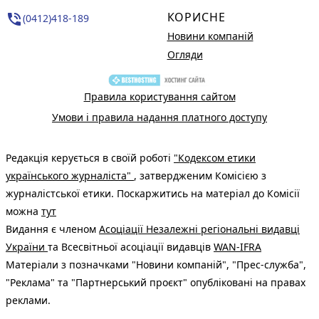
КОРИСНЕ
phone_in_talk
(0412)418-189
Новини компаній
Огляди
Правила користування сайтом
Умови і правила надання платного доступу
Редакція керується в своїй роботі
"Кодексом етики
українського журналіста"
, затвердженим Комісією з
журналістської етики. Поскаржитись на матеріал до Комісії
можна
тут
Видання є членом
Асоціації Незалежні регіональні видавці
України
та Всесвітньої асоціації видавців
WAN-IFRA
Матеріали з позначками "Новини компаній", "Прес-служба",
"Реклама" та "Партнерський проєкт" опубліковані на правах
реклами.