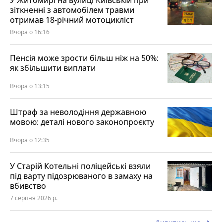
У Житомирі на вулиці Київській при
зіткненні з автомобілем травми
отримав 18-річний мотоцикліст
Вчора о 16:16
Пенсія може зрости більш ніж на 50%:
як збільшити виплати
Вчора о 13:15
Штраф за неволодіння державною
мовою: деталі нового законопроєкту
Вчора о 12:35
У Старій Котельні поліцейські взяли
під варту підозрюваного в замаху на
вбивство
7 серпня 2026 р.