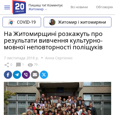
Пишеш ти! Коментує
Всі новини
Обговорен
Житомир
COVID-19
Житомир і житомиряни
На Житомирщині розкажуть про
результати вивчення культурно-
мовної неповторності поліщуків
7 листопада 2018 р.
Анна Сергієнко
chat_bubble
share
visibility
0
1
79