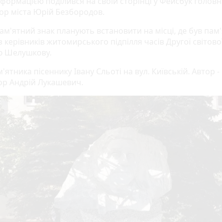
нформацією поділився на своїй сторінці у Фейсбук голов
тор міста Юрій Безбородов.
ам'ятний знак планують встановити на місці, де був пам
 керівників житомирського підпілля часів Другої світово
ю Шелушкову.
м'ятника пісеннику Івану Сльоті на вул. Київській. Автор -
ор Андрій Лукашевич.