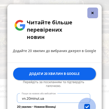
×
Читайте більше
перевірених
новин
Додайте 20 хвилин до вибраних джерел в Google
ДОДАТИ 20 ХВИЛИН В GOOGLE
диційно думки щодо художнього виконання пам'ятника
лися, житомиряни активно діляться в соцмережах своїми
нями.