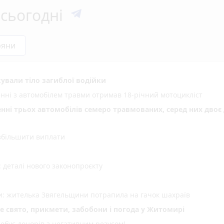
сьогодні
ряни
ували тіло загиблої водійки
енні з автомобілем травми отримав 18-річний мотоцикліст
енні трьох автомобілів семеро травмованих, серед них двоє 
 збільшити виплати
деталі нового законопроєкту
ми: жителька Звягельщини потрапила на гачок шахраїв
не свято, прикмети, забобони і погода у Житомирі
ебує донорів з негативним резусом!