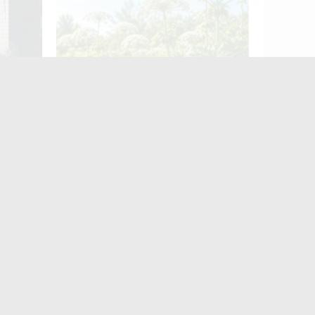
ькі
Борщівник: як уберегтися?
ного в
Житомир четвертий
день поспіль
протестує: містяни
знову вийшли на
майдан Корольова.