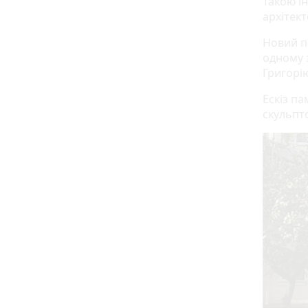
Такою і
архітек
Новий п
одному з
Григорі
Ескіз па
скульпт