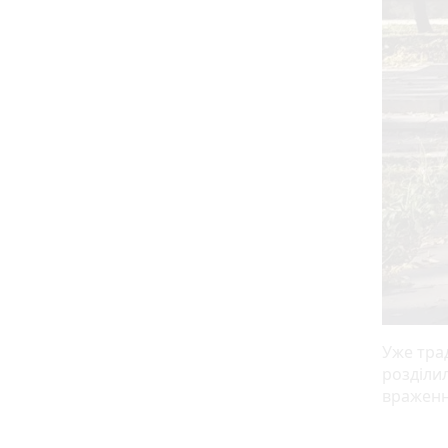
Уже тра
розділи
вражен