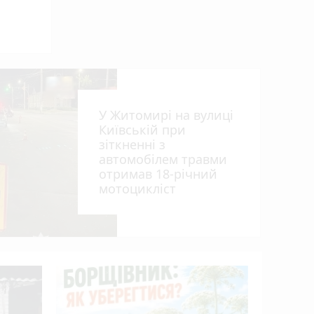
У Житомирі на вулиці
Київській при
зіткненні з
автомобілем травми
отримав 18-річний
мотоцикліст
Пенсія м
50%: як 