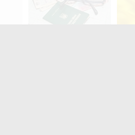
Пенсія може зрости більш ніж на
Штраф 
50%: як збільшити виплати
держав
законо
Найчастіше
коменту
«
з
Ж
м
п