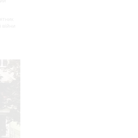
ний
'ятник
ї війни