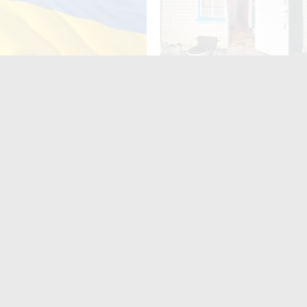
за неволодіння
У Старій Котельні поліцейс
ною мовою: деталі нового
взяли під варту підозрюва
проєкту
замаху на вбивство
ють
читають
поширюють
Для них не
найшлося місця?» На
итомирщині
аршрутки двічі
роїхали повз