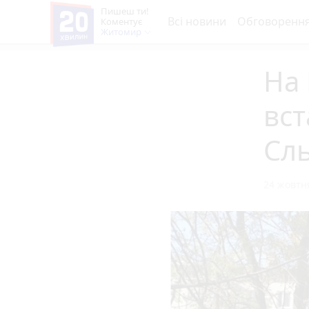
Пишеш ти!
Всі новини
Обговоренн
Коментує
Житомир
На 
вст
Сль
24 жовтня