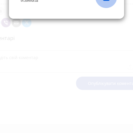
а
нтарі
Опублікувати комент