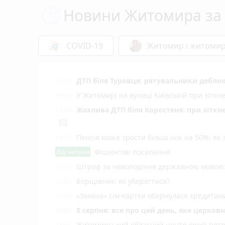
Новини Житомира за 
COVID-19
Житомир і житоми
ДТП біля Туровця: рятувальники деблок
17:11
У Житомирі на вулиці Київській при зіткн
16:16
Жахлива ДТП біля Коростеня: при зіткн
14:04
photo_camera
Пенсія може зрости більш ніж на 50%: як
13:15
Від читача
Фішингові посилання
Штраф за неволодіння державною мовою: 
12:35
Борщівник: як уберегтися?
11:25
«Заміна» сім-картки обернулася кредита
10:04
8 серпня: все про цей день, яке церков
09:00
Житомирський обласний центр крові потр
17:55