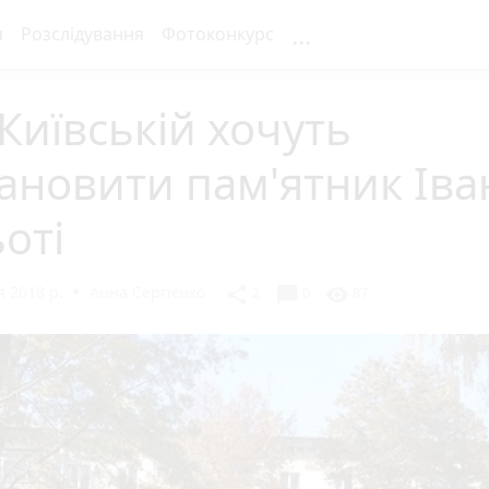
...
я
Розслідування
Фотоконкурс
Київській хочуть
ановити пам'ятник Іва
оті
 2018 р.
Анна Сергієнко
chat_bubble
share
visibility
2
0
87