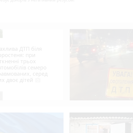
ахлива ДТП біля
оростеня: при
іткненні трьох
втомобілів семеро
равмованих, серед
их двоє дітей
photo_camera