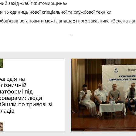
вний захід «Забіг Житомирщина»
15 одиниць нової спеціальної та службової техніки
зобов’язав встановити межі ландшафтного заказника «Зелена ла
емця: травми отримали двоє людей
и один день - синоптик
рі пройде презентація книги-практикуму психолога
одний день молоді
майже 1,4 мільярда гривень єдиного податку
рагедія на
 сертифікати за міжнародні спортивні перемоги
алізничній
ї «Пиріг пам’яті»
латформі під
роварами: люди
лопробіг
ийшли по тривозі зі
оварами: люди вийшли по тривозі зі складів
кладів
вожній валізці