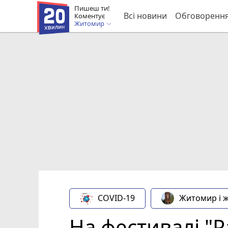
Пишеш ти!
Всі новини
Обговоренн
Коментує
Житомир
COVID-19
Житомир і 
На фестивалі "