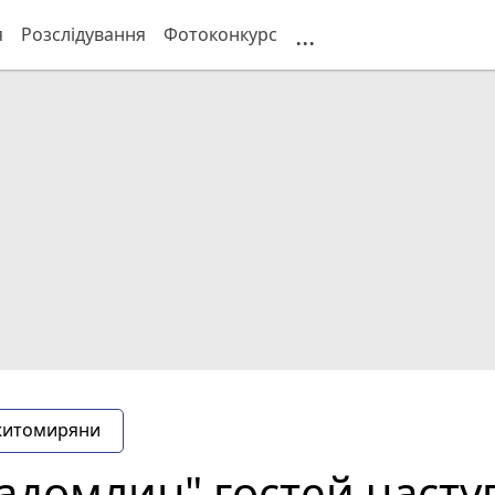
...
я
Розслідування
Фотоконкурс
житомиряни
Радомлин" гостей част