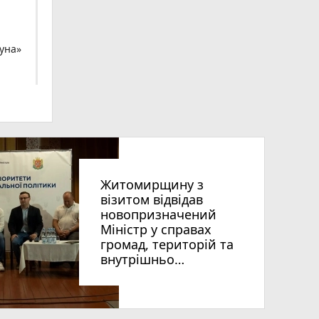
гуна»
Житомирщину з
візитом відвідав
новопризначений
Міністр у справах
громад, територій та
внутрішньо
переміщених осіб
України Віталій Безгін
photo_camera