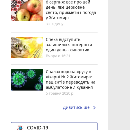
6 серпня: все про цей
день, яке церковне
свято, прикмети і погода
у Житомирі
за годину
Спека відступить:
залишилося потерпіти
один день - синоптик
Вчора о 16:21
Спалах коронавірусу в
лікарні № 2 Житомира:
пацієнтів переводять на
амбулаторне лікування
5 травня 2020 р.
keyboard_arrow_right
Дивитись ще
COVID-19