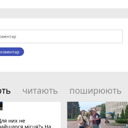
 коментар
ють
читають
поширюють
Для них не
найшлося місця?» На