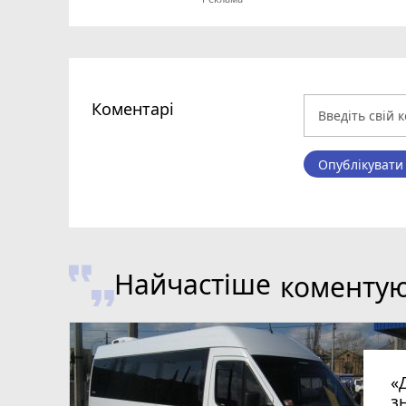
Коментарі
Опублікувати
Найчастіше
коменту
«
з