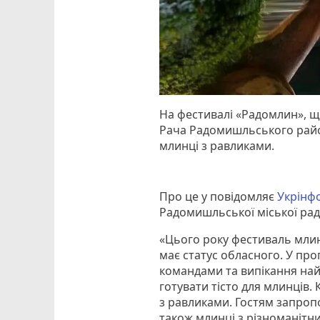
На фестивалі «Радомлин», що
Рача Радомишльського рай
млинці з равликами.
Про це у повідомляє
Укрінф
Радомишльської міської рад
«Цього року фестиваль млин
має статус обласного. У про
командами та випікання най
готувати тісто для млинців.
з равликами. Гостям запропо
також млинці з різноманітн