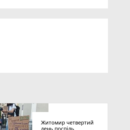
Житомир четвертий
день поспіль