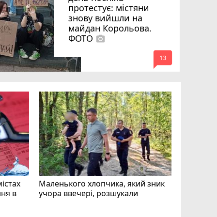
протестує: містяни
знову вийшли на
майдан Корольова.
ФОТО
photo_camera
mode_comment
13
«Затриман
Житомир
відео си
чоловіка
ВІДЕО
play_circle_filled
mode_comment
11
містах
Маленького хлопчика, який зник
ня в
учора ввечері, розшукали