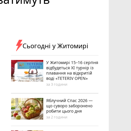
Сьогодні у Житомирі
У Житомирі 15–16 серпня
відбудеться XI турнір із
плавання на відкритій
воді «TETERIV OPEN»
за 3 години
Яблучний Спас 2026 —
що суворо заборонено
робити цього дня
за 2 години