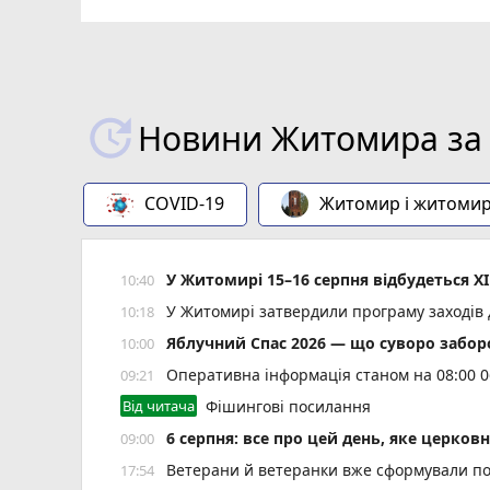
ВІДЕО
play_circle_filled
Новини Житомира за 
COVID-19
Житомир і житоми
У Житомирі 15–16 серпня відбудеться XI
10:40
У Житомирі затвердили програму заходів 
10:18
Яблучний Спас 2026 — що суворо забор
10:00
Оперативна інформація станом на 08:00 0
09:21
Від читача
Фішингові посилання
6 серпня: все про цей день, яке церков
09:00
Ветерани й ветеранки вже сформували пон
17:54