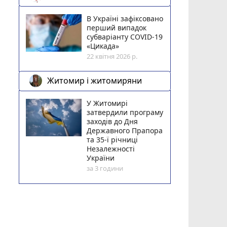
В Україні зафіксовано
перший випадок
субваріанту COVID-19
«Цикада»
22 квітня 2026 р.
Житомир і житомиряни
У Житомирі
затвердили програму
заходів до Дня
Державного Прапора
та 35-ї річниці
Незалежності
України
за 3 години