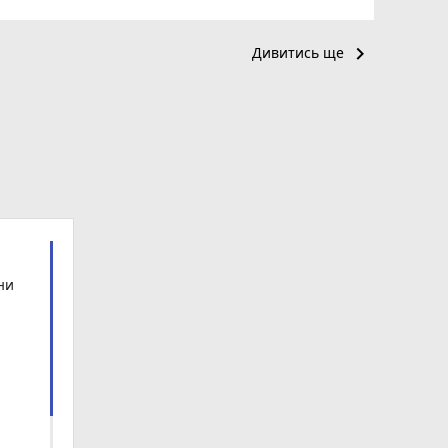
keyboard_arrow_right
Дивитись ще
ни