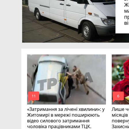
Ж
м
п
в
в
в
ий зник
и
mode_comment
mode_comment
11
6
«Затримання за лічені хвилини»: у
Лише че
Житомирі в мережі поширюють
місяців
відео силового затримання
поверну
чоловіка працівниками ТЦК.
Захисн