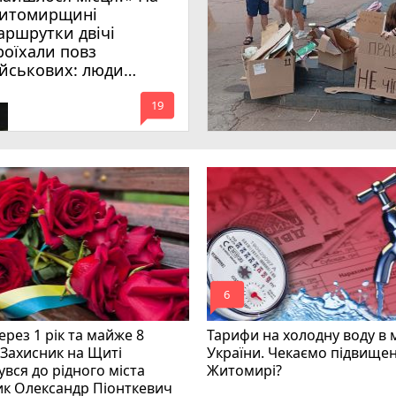
итомирщині
аршрутки двічі
роїхали повз
ійськових: люди
имагають покарати
mode_comment
инних
19
mode_comment
6
рез 1 рік та майже 8
Тарифи на холодну воду в 
 Захисник на Щиті
України. Чекаємо підвищен
вся до рідного міста
Житомирі?
ик Олександр Піонткевич