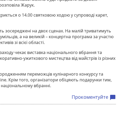
розповіла Жарук.
дкриється о 14.00 святковою ходою у супроводі карет,
ть зосереджені на двох сценах. На малій триватимуть
умільців, а на великій – концертна програма за участю
тивів зі всієї області.
 заходу чекає виставка національного вбрання та
коративно-ужиткового мистецтва від майстрів із різних
ородженням переможців кулінарного конкурсу та
ine. Крім того, організатори обіцяють подарунки тим,
 національному вбранні.
Прокоментуйте
chat_bubble