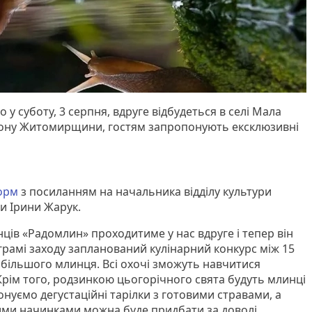
 у суботу, 3 серпня, вдруге відбудеться в селі Мала
ону Житомирщини, гостям запропонують ексклюзивні
орм
з посиланням на начальника відділу культури
и Ірини Жарук.
ців «Радомлин» проходитиме у нас вдруге і тепер він
грамі заходу запланований кулінарний конкурс між 15
більшого млинця. Всі охочі зможуть навчитися
 Крім того, родзинкою цьогорічного свята будуть млинці
нуємо дегустаційні тарілки з готовими стравами, а
ими начинками можна буде придбати за доволі