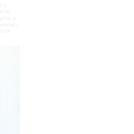
ету
тягом
ачів, а
еможця у
2018