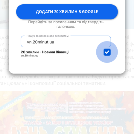
ДОДАТИ 20 ХВИЛИН В GOOGLE
цькій програмі візьмуть участь кращі молодіжні творчі
и та виконавці – учасники Всеукраїнського проекту "Х-ф
и Всеукраїнського конкурсу сучасного танцю "Глобал Ден
ці українського етапу чемпіонату світу "Хіп Хоп Інтерн
, лауреати всеукраїнського танцювального чемпіонату 
ge" та переможці щорічного конкурсу патріотичної пісні 
розвучать улюблені українські пісні та будуть представл
 танцювальні композиції соціальної тематики.