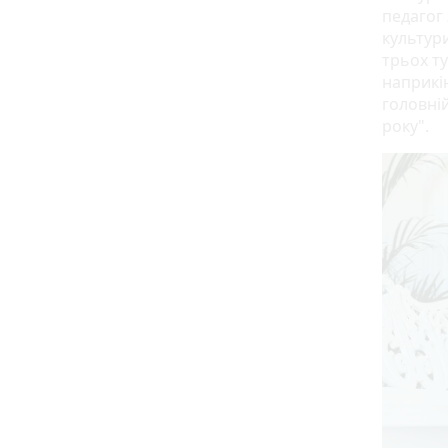
педагог 
культур
трьох ту
наприкі
головні
року".