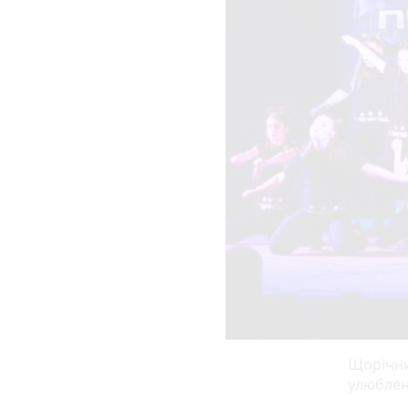
Щорічни
улюблен