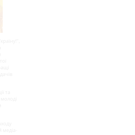
раїну!",
а
м
тої
ращі
ядачів
ії та
 молоді
и
аходу
 медіа-