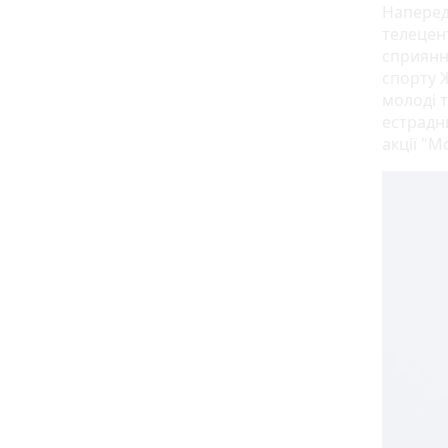
Наперед
телецен
сприянн
спорту Ж
молоді 
естрадни
акції "М