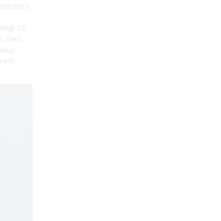
бласного
оді та
сім'ї,
ації
ької