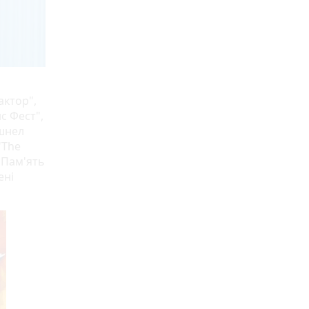
актор",
с Фест",
ешнел
"The
"Пам'ять
ені