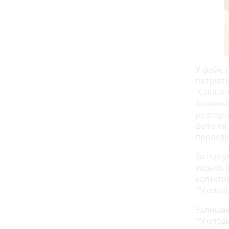
У фойє 
патріоти
"Синьо-
бажаючи
розгортк
фото та 
проведут
За підс
міської
колекти
"Молоді
Залишає
"Молодь