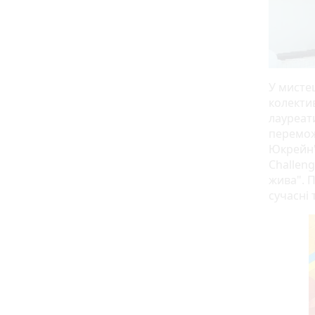
У мисте
колектив
лауреат
перемож
Юкрейн"
Challen
жива". П
сучасні