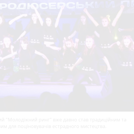
й "Молодіжний ринг" вже давно став традиційним та
им для поціновувачів естрадного мистецтва.