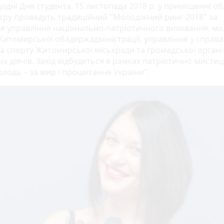
одні Дня студента, 15 листопада 2018 р. у приміщенні о
тру проведуть традиційний "Молодіжний ринг-2018" за
я управління національно-патріотичного виховання, мол
итомирської облдержадміністрації, управління у справах 
та спорту Житомирської міськради та громадської організ
х діячів. Захід відбудеться в рамках патріотично-мистец
олодь – за мир і процвітання України".