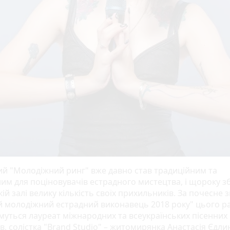
й "Молодіжний ринг" вже давно став традиційним та
им для поціновувачів естрадного мистецтва, і щороку з
ій залі велику кількість своїх прихильників. За почесне 
 молодіжний естрадний виконавець 2018 року" цього р
муться лауреат міжнародних та всеукраїнських пісенних
в, солістка "Brand Studio" – житомирянка Анастасія Єдли