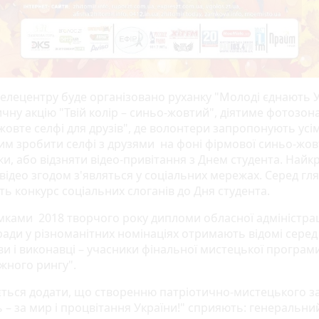
телецентру буде організовано руханку "Молоді єднають Ук
чну акцію "Твій колір – синьо-жовтий", діятиме фотозон
жовте селфі для друзів", де волонтери запропонують усі
м зробити селфі з друзями на фоні фірмової синьо-жов
и, або відзняти відео-привітання з Днем студента. Найк
відео згодом з'являться у соціальних мережах. Серед гл
ь конкурс соціальних слоганів до Дня студента.
умками 2018 творчого року дипломи обласної адміністрац
 ради у різноманітних номінаціях отримають відомі серед
ви і виконавці – учасники фінальної мистецької програм
жного рингу".
ться додати, що створенню патріотично-мистецького з
 – за мир і процвітання України!" сприяють: генеральний