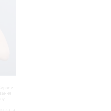
бирає у
звання
азу
нська та