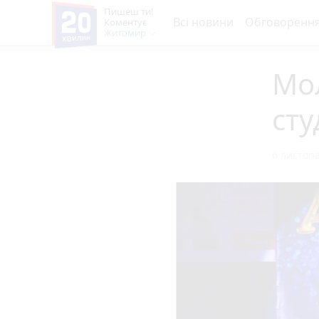
Пишеш ти!
Всі новини
Обговоренн
Коментує
Житомир
Мо
сту
6 листопа