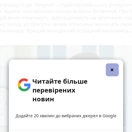
з вокалу студії "Singwell", студентка Київського університ
и, лауреат міжнародних конкурсів Аріна Литвинчук. Про
рів вони співатимуть, відповідатимуть на запитання гляд
нці заходу усі присутні своїми оплесками визначать пер
й номінації "Кращий молодіжний естрадний виконавець 
×
Читайте більше
перевірених
новин
Додайте 20 хвилин до вибраних джерел в Google