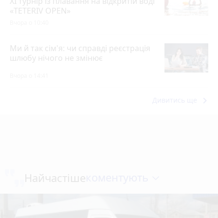
XI турнір із плавання на відкритій воді
«TETERIV OPEN»
Вчора о 10:40
Ми й так сім'я: чи справді реєстрація
шлюбу нічого не змінює
Вчора о 14:41
keyboard_arrow_right
Дивитись ще
коментують
Найчастіше