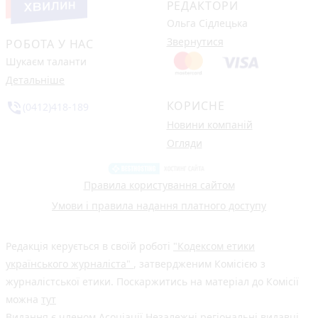
РЕДАКТОРИ
Ольга Сідлецька
Звернутися
РОБОТА У НАС
Шукаєм таланти
Детальніше
КОРИСНЕ
phone_in_talk
(0412)418-189
Новини компаній
Огляди
Правила користування сайтом
Умови і правила надання платного доступу
Редакція керується в своїй роботі
"Кодексом етики
українського журналіста"
, затвердженим Комісією з
журналістської етики. Поскаржитись на матеріал до Комісії
можна
тут
Видання є членом
Асоціації Незалежні регіональні видавці