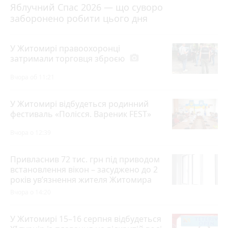
Яблучний Спас 2026 — що суворо
заборонено робити цього дня
У Житомирі правоохоронці
затримали торговця зброєю
photo_camera
Вчора об 11:21
У Житомирі відбудеться родинний
фестиваль «Полісся. Вареник FEST»
Вчора о 12:39
Привласнив 72 тис. грн під приводом
встановлення вікон – засуджено до 2
років ув’язнення жителя Житомира
Вчора о 14:20
У Житомирі 15–16 серпня відбудеться