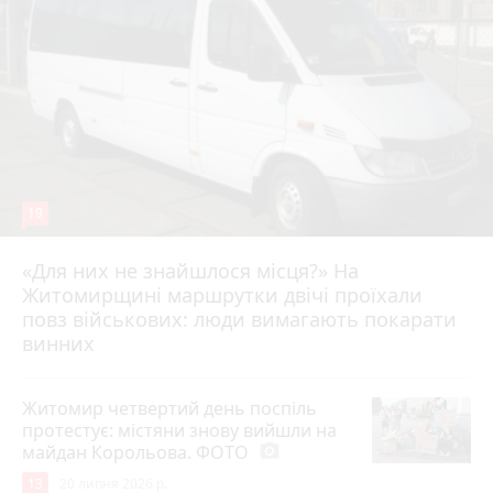
19
«Для них не знайшлося місця?» На
Житомирщині маршрутки двічі проїхали
17 липня 2026 р.
повз військових: люди вимагають покарати
винних
Житомир четвертий день поспіль
протестує: містяни знову вийшли на
майдан Корольова. ФОТО
photo_camera
13
20 липня 2026 р.