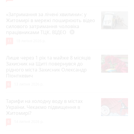
«Затримання за лічені хвилини»: у
Житомирі в мережі поширюють відео
силового затримання чоловіка
працівниками ТЦК. ВІДЕО
play_circle_filled
11
18 липня 2026 р.
Лише через 1 рік та майже 8 місяців
Захисник на Щиті повернувся до
рідного міста Захисник Олександр
Піонткевич
6
13 липня 2026 р.
Тарифи на холодну воду в містах
України. Чекаємо підвищення в
Житомирі?
6
14 липня 2026 р.