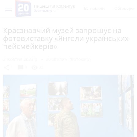
Пишеш ти! Коментує
Всі новини
Обговорен
Житомир
Краєзнавчий музей запрошує на
фотовиставку «Янголи українських
пейсмейкерів»
2 жовтня 2023 р.
20 хвилин (Житомир)
chat_bubble
share
visibility
1
0
32