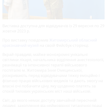
Виставка доступна для відвідувачів із 29 вересня по 29
жовтня 2023 р.
Про виставку повідомив
Житомирський обласний
краєзнавчий музей
на своїй Фейсбук-сторінці.
Вкрай правдиві, майже монохромні унікальні
світлини лікаря, начальника відділення анестезіології,
реанімації та інтенсивної терапії військового
госпіталю м. Житомира Інни Омецинської,
розкривають перед відвідувачами тяжку емоційно і
фізично працю військових медиків та дають змогу на
власні очі побачити ціну, яку щоденно платять за
спокій тилових українських міст наші військові.
Світ, до якого немає доступу звичайній пересічній
людині, захоплення від неймовірної титанічної праці