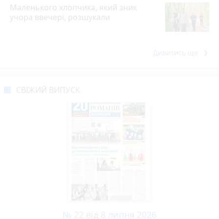
Маленького хлопчика, який зник
учора ввечері, розшукали
keyboard_arrow_right
Дивитись ще
СВІЖИЙ ВИПУСК
№ 22 від 8 липня 2026