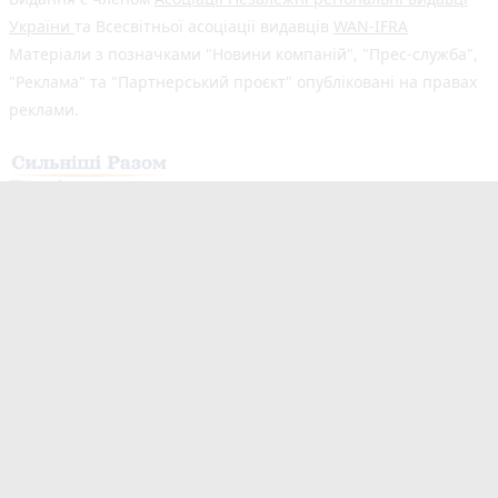
України
та Всесвітньої асоціації видавців
WAN-IFRA
Матеріали з позначками "Новини компаній", "Прес-служба",
"Реклама" та "Партнерський проєкт" опубліковані на правах
реклами.
Здійснено за підтримки програми «Сильніші разом: Медіа та
Демократія», що реалізується Всесвітньою асоціацією
видавців новин (WAN-IFRA) у партнерстві з Асоціацією
«Незалежні регіональні видавці України» (АНРВУ) та
Норвезькою асоціацією медіабізнесу (MBL) за підтримки
Норвегії. Погляди авторів не обов’язково відображають
офіційну позицію партнерів програми.
Незалежний новинний портал з оперативним висвітленням
подій у Житомирі та області. Новини створюються для Вас
мультимедійною редакцією "20 хвилин Житомир" та «20