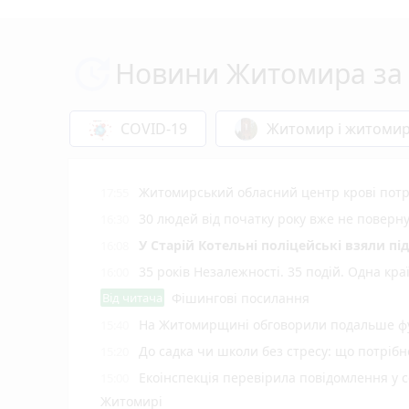
Новини Житомира за 
COVID-19
Житомир і житоми
Житомирський обласний центр крові потр
17:55
30 людей від початку року вже не повер
16:30
У Старій Котельні поліцейські взяли пі
16:08
35 років Незалежності. 35 подій. Одна кра
16:00
Від читача
Фішингові посилання
На Житомирщині обговорили подальше фу
15:40
До садка чи школи без стресу: що потріб
15:20
Екоінспекція перевірила повідомлення у с
15:00
Житомирі