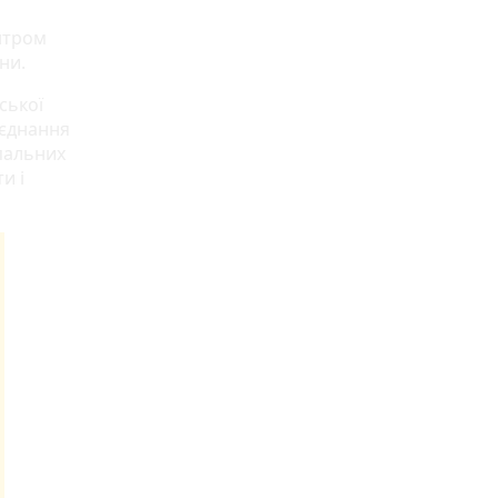
ентром
ни.
ської
оєднання
апальних
и і