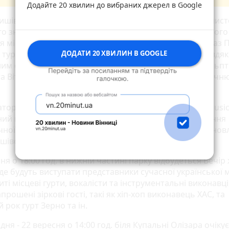
Додайте 20 хвилин до вибраних джерел в Google
ишівський парк — парк-пам'ятка садово-паркового мист
го значення в Україні, розбудований за часів колішнього
 міста та відомого поета Густава Олізара у 18 ст. Зараз 
ДОДАТИ 20 ХВИЛИН В GOOGLE
 туристичним місцем для екскурсій та прогулянок завдя
им скульптурам з гранітів та мармуру місцевого скульпт
а Віталія Рожика (ГО «Коростишівський Парк»)», - уточн
атори зауважують, що основна мета заходу OLIZAR music 
ий відпочинок коростишівців і гостів міста, підвищення
ної привабливості парку і міста вцілому, а також стано
шівського парку як культурного простору.
ня о 18:00 год. в нижній частині парку відбудеться Вечір
де будуть виступати представники сучасної української 
ті місцеві гурти, вокалісти та інструментальні виконавці
прошені зіркові гості, такі як хіп-хоп виконавець ХАС, та
 рок гурт Зерно та ін.
дня - 22 вересня о 14:00 год. біля Купальні Олізара очіку