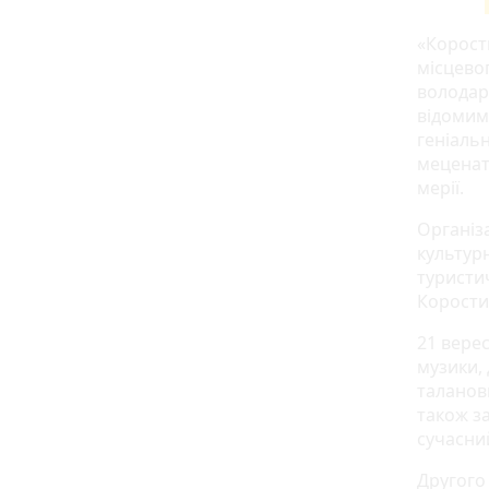
«Корост
місцево
володаря
відомим
геніальн
меценат
мерії.
Організ
культурн
туристич
Корости
21 верес
музики, 
таланови
також за
сучасний
Другого 