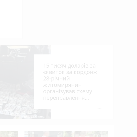
ниць
15 тисяч доларів за
«квиток за кордон»:
28-річний
житомирянин
організував схему
рії
переправлення
оків
чоловіків призовного
віку за межі країни
photo_camera
У ДТП біл