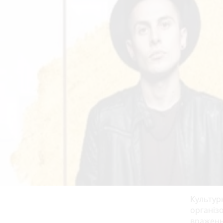
Культур
організо
враженн