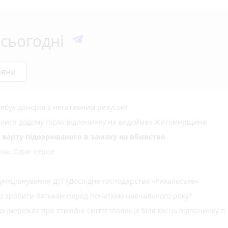
сьогодні
ряни
ебує донорів з негативним резусом!
нулися додому після відпочинку на водоймах Житомирщини
д варту підозрюваного в замаху на вбивство
їна. Одне серце
нкціонування ДП «Дослідне господарство «Рихальське»
но зробити батькам перед початком навчального року?
оцмережах про стихійні сміттєзвалища біля місць відпочинку в