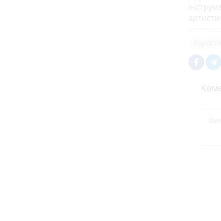
інструм
артисти
Корост
Коме