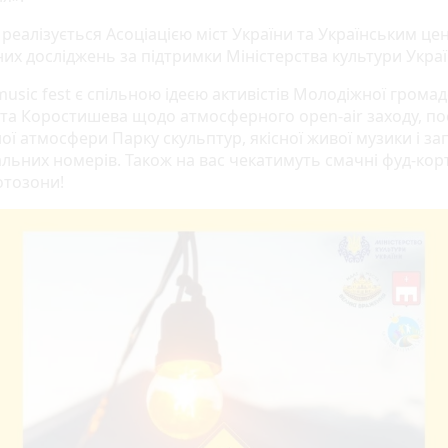
 реалізується Асоціацією міст України та Українським ц
них досліджень за підтримки Міністерства культури Украї
usic fest є спільною ідеєю активістів Молодіжної громад
ста Коростишева щодо атмосферного open-air заходу, п
ої атмосфери Парку скульптур, якісної живої музики і з
льних номерів. Також на вас чекатимуть смачні фуд-корт
отозони!