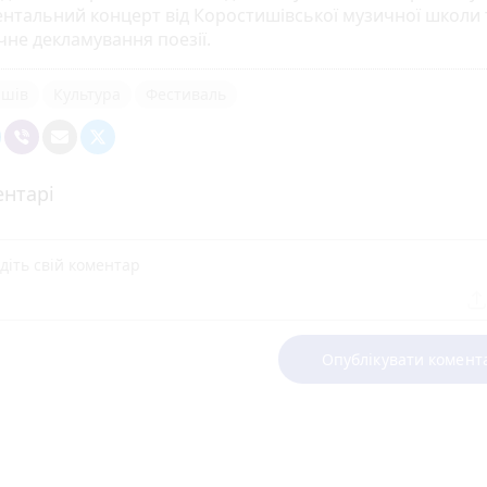
ентальний концерт від Коростишівської музичної школи 
чне декламування поезії.
ишів
Культура
Фестиваль
нтарі
Опублікувати комент