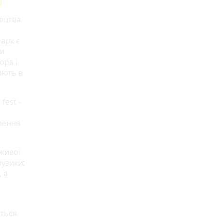
ецтва
Парк є
ки
ора і
юють в
fest -
влення
 живої
музики:
, а
ється