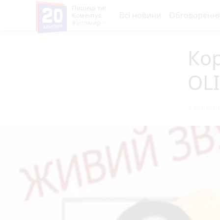
Пишеш ти!
Всі новини
Обговоренн
Коментує
Житомир
Ко
OLI
5 вересня