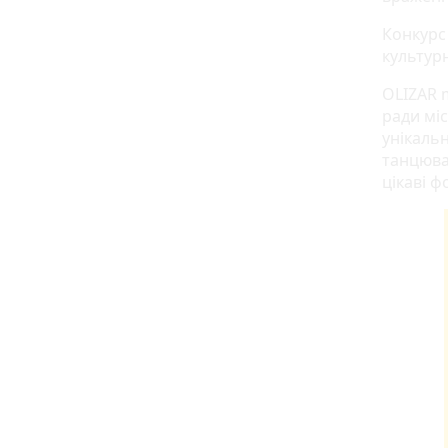
Конкурс
культур
OLIZAR m
ради мі
унікальн
танцюва
цікаві ф