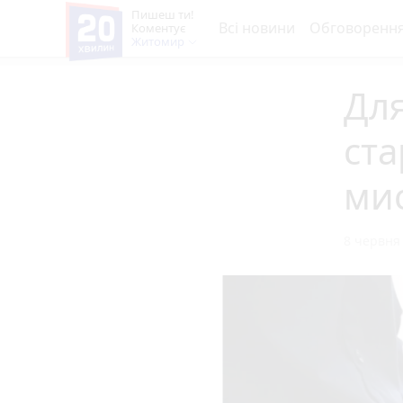
Пишеш ти!
Всі новини
Обговоренн
Коментує
Житомир
Для
ста
ми
8 червня 