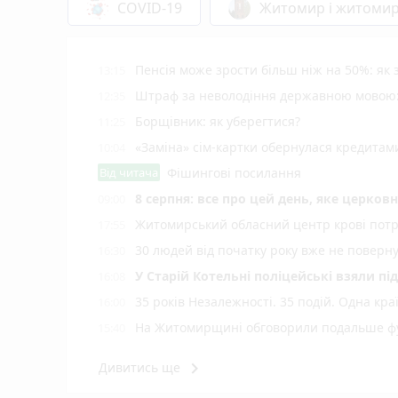
COVID-19
Житомир і житоми
Пенсія може зрости більш ніж на 50%: як
13:15
Штраф за неволодіння державною мовою: 
12:35
Борщівник: як уберегтися?
11:25
«Заміна» сім-картки обернулася кредита
10:04
Від читача
Фішингові посилання
8 серпня: все про цей день, яке церков
09:00
Житомирський обласний центр крові потр
17:55
30 людей від початку року вже не повер
16:30
У Старій Котельні поліцейські взяли пі
16:08
35 років Незалежності. 35 подій. Одна кра
16:00
На Житомирщині обговорили подальше фу
15:40
До садка чи школи без стресу: що потріб
15:20
keyboard_arrow_right
Дивитись ще
Екоінспекція перевірила повідомлення у с
15:00