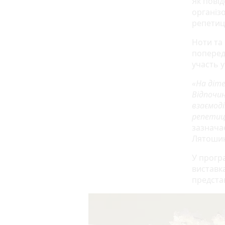
Як повід
організ
репетиці
Ноти та
поперед
участь у
«На діте
Відпочи
взаємоді
репетиц
зазнача
Лятошин
У прогр
виставка
представ