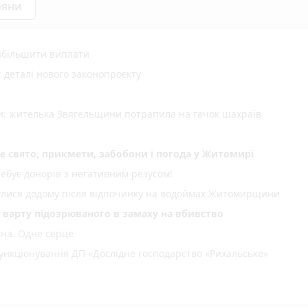
ряни
 збільшити виплати
деталі нового законопроєкту
ми: жителька Звягельщини потрапила на гачок шахраїв
не свято, прикмети, забобони і погода у Житомирі
ебує донорів з негативним резусом!
нулися додому після відпочинку на водоймах Житомирщини
д варту підозрюваного в замаху на вбивство
їна. Одне серце
нкціонування ДП «Дослідне господарство «Рихальське»
но зробити батькам перед початком навчального року?
оцмережах про стихійні сміттєзвалища біля місць відпочинку в