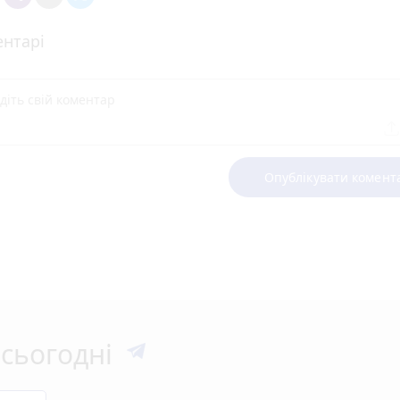
нтарі
Опублікувати комент
сьогодні