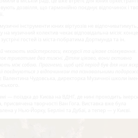
омили в міській раді, це вже втретє для юних оркестрант
овують дозвілля, що гармонійно поєднує відпочинок і тв
ї.
 музичні інструменти юних віртуозів не відпочиватимуть
у на музичний колектив чекає відповідальна місія: конце
 зустрічі гостей із міста-побратима Дортмунда та ін.
й чекають майстеркласи, екскурсії та цікаве спілкування.
нок триватиме два тижні. Дітям цікаво, вони активно
ють між собою. Прагнемо, щоб цей період був для них яск
ії поєднуються з відпочинком та пізнавальними подорож
є Валентина Чудовська, директорка Музичної школи імені
ського.
амі — поїздка до Києва на ВДНГ, де нині проходить імерс
, присвячена творчості Ван Гога. Виставка вже була
лена у Нью-Йорку, Берліні та Дубаї, а тепер — у Києві.