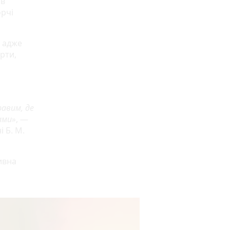
ів
орчі
, адже
рти,
равим, де
ами»
, —
 Б. М.
ивна