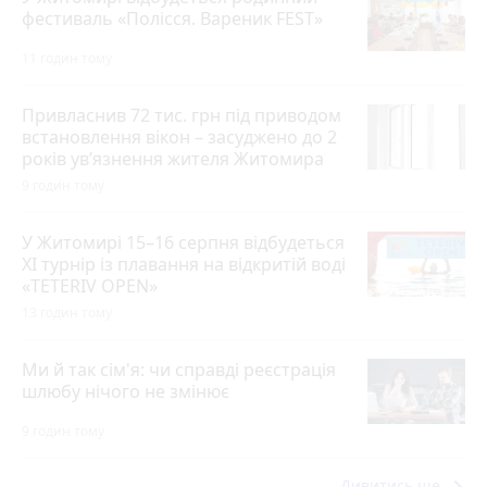
фестиваль «Полісся. Вареник FEST»
11 годин тому
Привласнив 72 тис. грн під приводом
встановлення вікон – засуджено до 2
років ув’язнення жителя Житомира
9 годин тому
У Житомирі 15–16 серпня відбудеться
XI турнір із плавання на відкритій воді
«TETERIV OPEN»
13 годин тому
Ми й так сім'я: чи справді реєстрація
шлюбу нічого не змінює
9 годин тому
keyboard_arrow_right
Дивитись ще