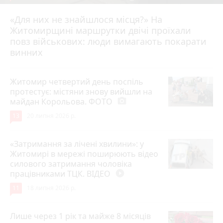
«Для них не знайшлося місця?» На
Житомирщині маршрутки двічі проїхали
17 липня 2026 р.
повз військових: люди вимагають покарати
винних
Житомир четвертий день поспіль
протестує: містяни знову вийшли на
майдан Корольова. ФОТО
photo_camera
13
20 липня 2026 р.
«Затримання за лічені хвилини»: у
Житомирі в мережі поширюють відео
силового затримання чоловіка
працівниками ТЦК. ВІДЕО
play_circle_filled
11
18 липня 2026 р.
Лише через 1 рік та майже 8 місяців