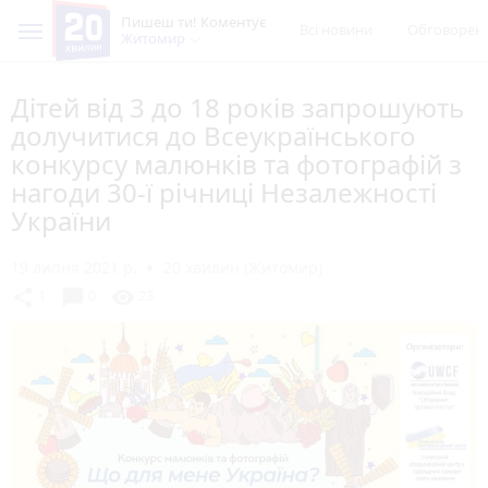
Пишеш ти! Коментує
Всі новини
Обговорен
Житомир
Дітей від 3 до 18 років запрошують
долучитися до Всеукраїнського
конкурсу малюнків та фотографій з
нагоди 30-ї річниці Незалежності
України
19 липня 2021 р.
20 хвилин (Житомир)
chat_bubble
share
visibility
1
0
23