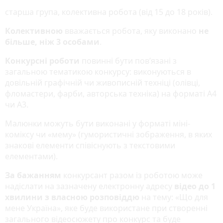
старша група, колективна робота (від 15 до 18 років).
Колективною
вважається робота, яку виконано
не
більше, ніж 3 особами
.
Конкурсні роботи
повинні бути пов’язані з
загальною тематикою конкурсу: виконуються в
довільній графічній чи живописній техніці (олівці,
фломастери, фарби, авторська техніка) на форматі А4
чи А3.
Малюнки можуть бути виконані у форматі міні-
коміксу чи «мему» (гумористичні зображення, в яких
знакові елементи співіснують з текстовими
елементами).
За бажанням
конкурсант разом із роботою може
надіслати на зазначену електронну адресу
відео до 1
хвилини з власною розповіддю
на тему: «Що для
мене Україна», яке буде використане при створенні
загального відеосюжету про конкурс та буде