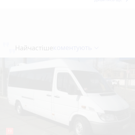
коментують
Найчастіше
19