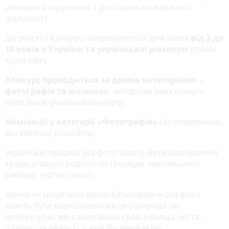
активного залучення її до соціально-важливої
діяльності.
До участі у Конкурсі запрошуються діти віком
від 3 до
18 років з України та української діаспори
різних
країн світу.
Конкурс проводиться за двома категоріями –
фотографія та малюнок
, авторами яких можуть
були лише учасники конкурсу.
Номінації у категорії «Фотографія»
(
за тематикою,
без вікового розподілу
):
українські традиції (на фото мають бути відображені
традиції вашої родини чи громади, навчального
закладу, гуртка тощо);
визначні місця моєї малої Батьківщини (на фото
мають бути відображені місця (природа чи
архітектура), які є візитівкою села, селища, міста,
району чи області, в якій Ви мешкаєте).