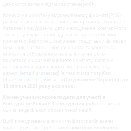
демонструватися під час виставки робіт.
Конкурсна робота (у відсканованому форматі JPEG)
разом із заявкою із зазначенням прізвища, ім’я та по
батькові конкурсанта, дати народження, контактного
телефону, електронної адреси, місця проживання,
контактної інформації законних представників, назви
номінації, назви конкурсної роботи та короткого
описання зображеного на малюнку чи фото
подається до організаційного комітету, шляхом
направлення відповідного листа на електрону
адресу
[email protected]
(в темі листа потрібно
обов’язково зазначити –
«Що для мене Україна»
)
до
13 серпня 2021 року включно.
Кожен учасник може подати для участі в
Конкурсі
не більше 3 конкурсних робіт
в рамках
однієї чи декількох обраних номінацій.
Щоб конкурсний малюнок чи фотографія взяли
участь у виставці робіт, його
оригінал необхідно