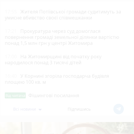
17:55
Жителя Потіївської громади судитимуть за
умисне вбивство своєї співмешканки
17:21
Прокуратура через суд домоглася
повернення громаді земельної ділянки вартістю
понад 1,5 млн грн у центрі Житомира
17:00
На Житомирщині від початку року
народилося понад 3 тисячі дітей
16:40
У Корнині згоріла господарча будівля
площею 100 кв. м
Фішингові посилання
Від читача
Всі новини
Підпишись