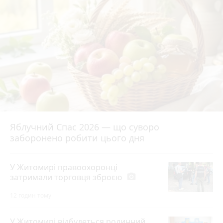
Яблучний Спас 2026 — що суворо
заборонено робити цього дня
У Житомирі правоохоронці
затримали торговця зброєю
photo_camera
12 годин тому
У Житомирі відбудеться родинний