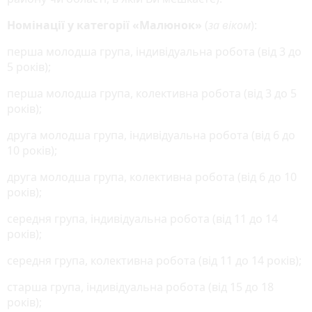
Номінації у категорії «Малюнок»
(
за віком
):
перша молодша група, індивідуальна робота (від 3 до
5 років);
перша молодша група, колективна робота (від 3 до 5
років);
друга молодша група, індивідуальна робота (від 6 до
10 років);
друга молодша група, колективна робота (від 6 до 10
років);
середня група, індивідуальна робота (від 11 до 14
років);
середня група, колективна робота (від 11 до 14 років);
старша група, індивідуальна робота (від 15 до 18
років);