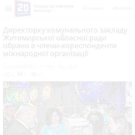
Пишеш ти! Коментує
Всі новини
Обговорен
Житомир
Директорку комунального закладу
Житомирської обласної ради
обрано в члени-кореспонденти
міжнародної організації
23 липня 2019 р.
Анна Сергієнко
chat_bubble
share
visibility
0
0
45