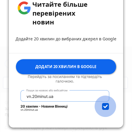
Читайте більше
Опублікувати коментар
перевірених
новин
Додайте 20 хвилин до вибраних джерел в Google
Новини Житомира за сьогодні
ДОДАТИ 20 ХВИЛИН В GOOGLE
COVID-19
Житомир і житомиряни
08:45
У Житомирі під час тривоги люди можуть
залишитися просто неба: мешканці повідомляють
про зачинене укриття. ВІДЕО
08:27
Сьогодні у Житомирі перекриють рух