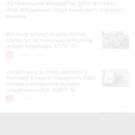
Житомирщині маршрутки двічі проїхали
17 липня 2026 р.
повз військових: люди вимагають покарати
винних
Житомир четвертий день поспіль
протестує: містяни знову вийшли на
майдан Корольова. ФОТО
photo_camera
14
20 липня 2026 р.
«Затримання за лічені хвилини»: у
Житомирі в мережі поширюють відео
силового затримання чоловіка
працівниками ТЦК. ВІДЕО
play_circle_filled
11
18 липня 2026 р.
Лише через 1 рік та майже 8 місяців
Захисник на Щиті повернувся до
рідного міста Захисник Олександр
Піонткевич