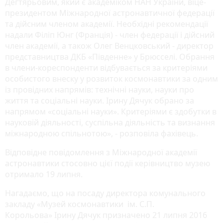
Дегтярьовим, який є академіком НАН України, віце-
президентом Міжнародної астронавтичної федерації
та дійсним членом академії. Необхідні рекомендації
надали Філіп Юнг (Франція) - член федерації і дійсний
член академії, а також Олег Венцковський - директор
представництва ДКБ «Південне» у Брюсселі. Обрання
в члени-кореспонденти відбувається за критеріями
особистого внеску у розвиток космонавтики за одним
із провідних напрямів: технічні науки, науки про
життя та соціальні науки. Ірину Дячук обрано за
напрямом «соціальні науки». Критеріями є здобутки в
науковій діяльності, суспільна діяльність та визнання
міжнародною спільнотою», - розповіла фахівець.
Відповідне повідомлення з Міжнародної академії
астронавтики стосовно цієї події керівництво музею
отримало 19 липня.
Нагадаємо, що на посаду директора комунального
закладу «Музей космонавтики ім. С.П.
Корольова» Ірину Дячук призначено 21 липня 2016