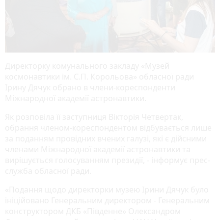
Директорку комунального закладу «Музей
космонавтики ім. С.П. Корольова» обласної ради
Ірину Дячук обрано в члени-кореспонденти
Міжнародної академії астронавтики.
Як розповіла її заступниця Вікторія Четвертак,
обрання членом-кореспондентом відбувається лише
за поданням провідних вчених галузі, які є дійсними
членами Міжнародної академії астронавтики та
вирішується голосуванням президії, - інформує прес-
служба обласної ради.
«Подання щодо директорки музею Ірини Дячук було
ініційовано Генеральним директором - Генеральним
конструктором ДКБ «Південне» Олександром