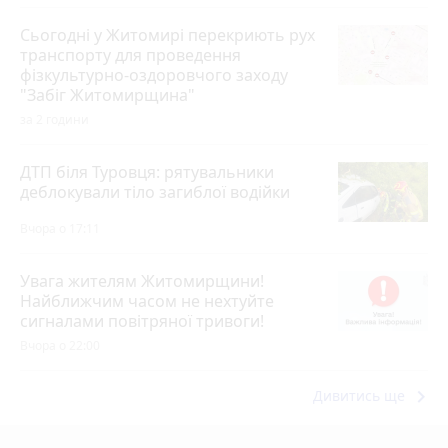
Сьогодні у Житомирі перекриють рух
транспорту для проведення
фізкультурно-оздоровчого заходу
"Забіг Житомирщина"
за 2 години
ДТП біля Туровця: рятувальники
деблокували тіло загиблої водійки
Вчора о 17:11
Увага жителям Житомирщини!
Найближчим часом не нехтуйте
сигналами повітряної тривоги!
Вчора о 22:00
keyboard_arrow_right
Дивитись ще