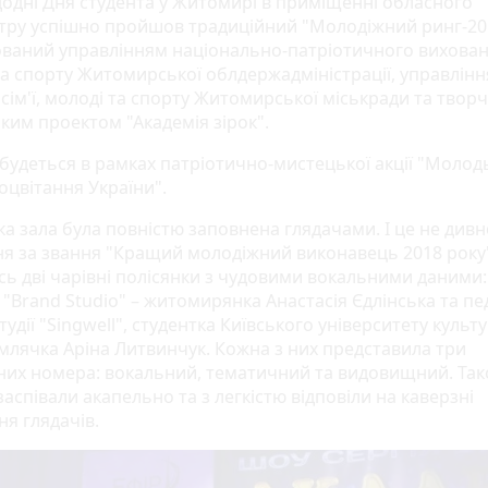
одні Дня студента у Житомирі в приміщенні обласного
тру успішно пройшов традиційний "Молодіжний ринг-20
ований управлінням національно-патріотичного вихован
та спорту Житомирської облдержадміністрації, управлінн
сім'ї, молоді та спорту Житомирської міськради та творч
ким проектом "Академія зірок".
дбудеться в рамках патріотично-мистецької акції "Молодь
оцвітання України".
а зала була повністю заповнена глядачами. І це не дивн
ня за звання "Кращий молодіжний виконавець 2018 року
сь дві чарівні полісянки з чудовими вокальними даними:
 "Brand Studio" – житомирянка Анастасія Єдлінська та пе
тудії "Singwell", студентка Київського університету культу
млячка Аріна Литвинчук. Кожна з них представила три
них номера: вокальний, тематичний та видовищний. Та
заспівали акапельно та з легкістю відповіли на каверзні
ня глядачів.