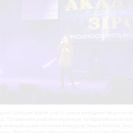
цькій програмі взяли участь кращі молодіжні творчі коле
і. Прозвучали улюблені українські та європейські хіти ві
в всеукраїнських пісенних конкурсів Орини Батюти, Анас
вої, Лілії Смірнової, Вероніки Нетикши, Наталії Яблонськ