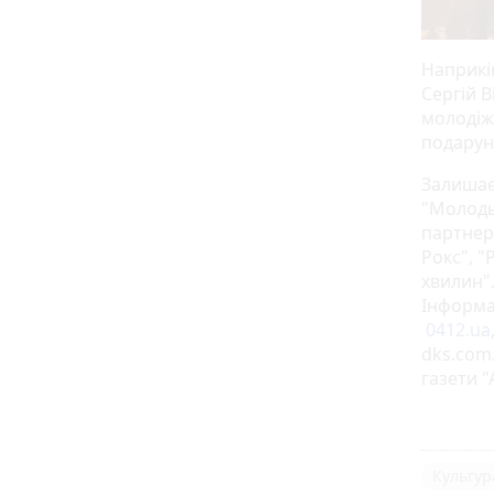
Наприкін
Сергій 
молодіж
подарун
Залишає
"Молодь 
партнер 
Рокс", "
хвилин"
Інформац
0412.ua
dks.com.
газети "
Культур