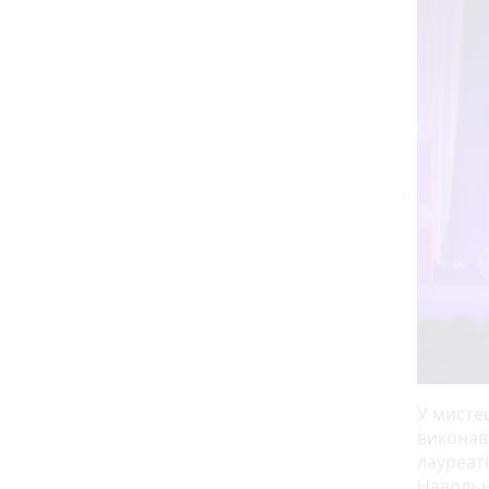
У мисте
виконавц
лауреаті
Навольнє