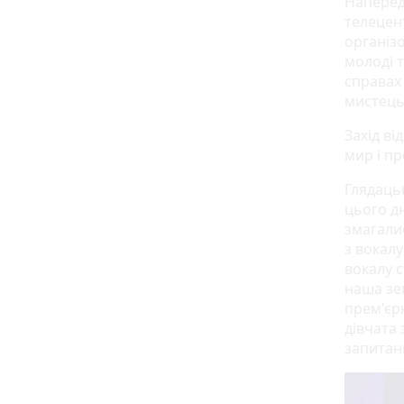
Наперед
телецен
організ
молоді 
справах 
мистець
Захід ві
мир і пр
Глядацьк
цього д
змагали
з вокалу
вокалу с
наша зе
прем'єр
дівчата 
запитан