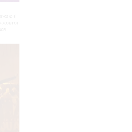
 бажаючі
о-жовтої
вся