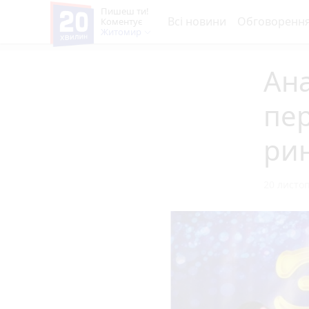
Пишеш ти!
Всі новини
Обговоренн
Коментує
Житомир
Ана
пе
рин
20 листоп