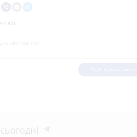
нтарі
Опублікувати комент
сьогодні