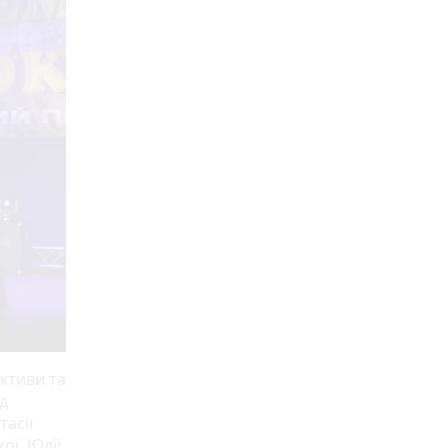
ктиви та
д
тасії
ої, Юлії