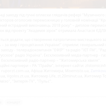
ці заходу під гучні оплески глядачів рефері "Музичного
Вікторов оголосив переможницю у головній номінації "К
ний естрадний виконавець 2018 року" – диплом перемо
ок від проекту "Академія зірок" отримала Анастасія ЄДЛ
ться додати, що створенню патріотично-мистецького з
– за мир і процвітання України!" сприяли: генеральний 
заходу - телерадіокомпанія "ЕФІР" та радіо "ХІТ FM", "Ра
Русское" радіо Україна". Ексклюзивний медіа-партнер - га
. Ексклюзивний радіо-партнер – "Житомирська хвиля".
ійні партнери – РА "Прайм", інтернет-сайти: zhitomir.inf
, ruporzt.com.ua, Афіша Житомира, Moemisto.ua,
Zamkova
ua, Vgolos.zt.ua, Житомир Life, zt.20minut.ua, Житомир T
Авізо", "Імперія-TV", "Пульс".
а
концерт