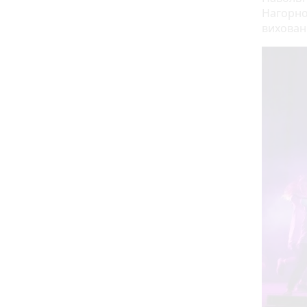
Нагорної
вихован