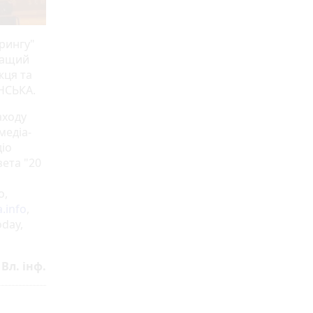
 рингу"
ращий
жця та
ІНСЬКА.
аходу
медіа-
діо
зета "20
o,
.info
,
oday,
Вл. інф.