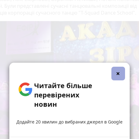
. Були представлені сучасні танцювальні композиції від
ців корпорації сучасного танцю "T-Squad Dance School".
×
Читайте більше
перевірених
новин
Додайте 20 хвилин до вибраних джерел в Google