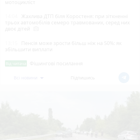
мотоцикліст
14:04
Жахлива ДТП біля Коростеня: при зіткненні
трьох автомобілів семеро травмованих, серед них
двоє дітей
photo_camera
13:15
Пенсія може зрости більш ніж на 50%: як
збільшити виплати
Фішингові посилання
Від читача
Всі новини
Підпишись