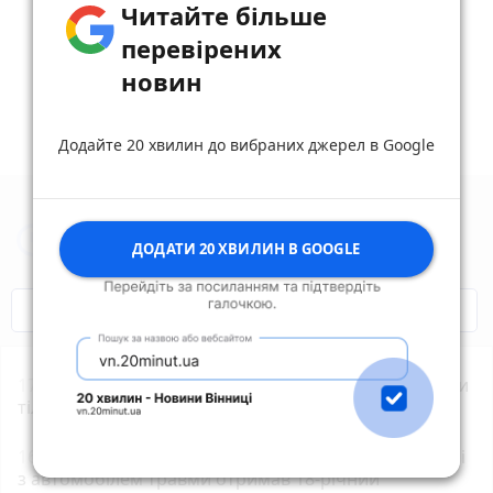
Читайте більше
Опублікувати коментар
перевірених
новин
Додайте 20 хвилин до вибраних джерел в Google
Новини Житомира за сьогодні
ДОДАТИ 20 ХВИЛИН В GOOGLE
COVID-19
Житомир і житомиряни
17:11
ДТП біля Туровця: рятувальники деблокували
тіло загиблої водійки
16:16
У Житомирі на вулиці Київській при зіткненні
з автомобілем травми отримав 18-річний