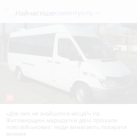
коментують
Найчастіше
19
«Для них не знайшлося місця?» На
Житомирщині маршрутки двічі проїхали
17 липня 2026 р.
повз військових: люди вимагають покарати
винних