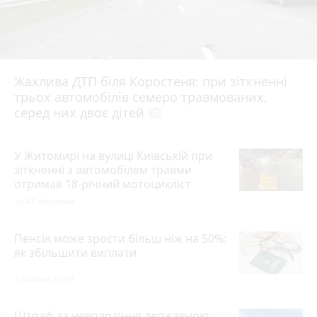
Жахлива ДТП біля Коростеня: при зіткненні
трьох автомобілів семеро травмованих,
серед них двоє дітей
photo_camera
У Житомирі на вулиці Київській при
зіткненні з автомобілем травми
отримав 18-річний мотоцикліст
за 43 хвилини
Пенсія може зрости більш ніж на 50%:
як збільшити виплати
2 години тому
Штраф за неволодіння державною