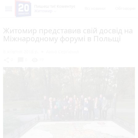
Пишеш ти! Коментує
Всі новини
Обговорен
Житомир
Житомир представив свій досвід на
Міжнародному форумі в Польщі
8 жовтня 2018 р.
Анна Сергієнко
chat_bubble
share
visibility
0
0
19