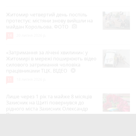
Житомир четвертий день поспіль
протестує: містяни знову вийшли на
майдан Корольова. ФОТО
photo_camera
14
20 липня 2026 р.
«Затримання за лічені хвилини»: у
Житомирі в мережі поширюють відео
силового затримання чоловіка
працівниками ТЦК. ВІДЕО
play_circle_filled
11
18 липня 2026 р.
Лише через 1 рік та майже 8 місяців
Захисник на Щиті повернувся до
рідного міста Захисник Олександр
Піонткевич
6
13 липня 2026 р.