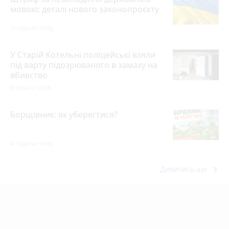
мовою: деталі нового законопроєкту
3 години тому
У Старій Котельні поліцейські взяли
під варту підозрюваного в замаху на
вбивство
Вчора о 16:08
Борщівник: як уберегтися?
4 години тому
keyboard_arrow_right
Дивитись ще