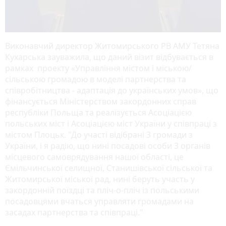
Виконавчий директор Житомирського РВ АМУ Тетяна
Кухарська зауважила, що даний візит відбувається в
рамках проекту «Управління містом і міською/
сільською громадою в моделі партнерства та
співробітництва - адаптація до українських умов», що
фінансується Міністерством закордонних справ
республіки Польща та реалізується Асоціацією
польських міст і Асоціацією міст України у співпраці з
містом Плоцьк. "До участі відібрані 3 громади з
України, і я радію, що нині посадові особи 3 органів
місцевого самоврядування нашої області, це
Ємільчинської селищної, Станишівської сільської та
Житомирської міської рад, нині беруть участь у
закордонній поїздці та пліч-о-пліч із польськими
посадовцями вчаться управляти громадами на
засадах партнерства та співпраці."