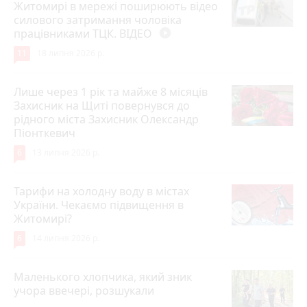
Житомирі в мережі поширюють відео
силового затримання чоловіка
працівниками ТЦК. ВІДЕО
play_circle_filled
11
18 липня 2026 р.
Лише через 1 рік та майже 8 місяців
Захисник на Щиті повернувся до
рідного міста Захисник Олександр
Піонткевич
6
13 липня 2026 р.
Тарифи на холодну воду в містах
України. Чекаємо підвищення в
Житомирі?
6
14 липня 2026 р.
Маленького хлопчика, який зник
учора ввечері, розшукали