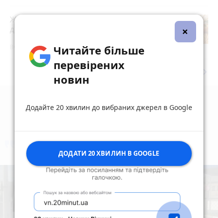
Житомирян запрошують долучитися
×
до акції «Пиріг пам’яті»
Читайте більше
Вчора о 15:00
перевірених
keyboard_arrow_right
Дивитись ще
новин
Додайте 20 хвилин до вибраних джерел в Google
коментують
Найчастіше
ДОДАТИ 20 ХВИЛИН В GOOGLE