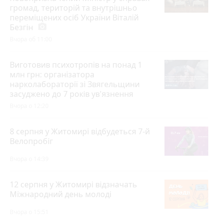
громад, територій та внутрішньо
переміщених осіб України Віталій
Безгін
photo_camera
Вчора об 11:00
Виготовив психотропів на понад 1
млн грн: організатора
нарколабораторії зі Звягельщини
засуджено до 7 років ув'язнення
Вчора о 12:20
8 серпня у Житомирі відбудеться 7-й
Велопробіг
Вчора о 14:39
12 серпня у Житомирі відзначать
Міжнародний день молоді
Вчора о 15:51