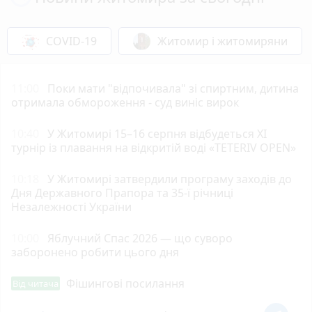
COVID-19
Житомир і житомиряни
11:00
Поки мати "відпочивала" зі спиртним, дитина
отримала обмороження - суд виніс вирок
10:40
У Житомирі 15–16 серпня відбудеться XI
турнір із плавання на відкритій воді «TETERIV OPEN»
10:18
У Житомирі затвердили програму заходів до
Дня Державного Прапора та 35-ї річниці
Незалежності України
10:00
Яблучний Спас 2026 — що суворо
заборонено робити цього дня
Фішингові посилання
Від читача