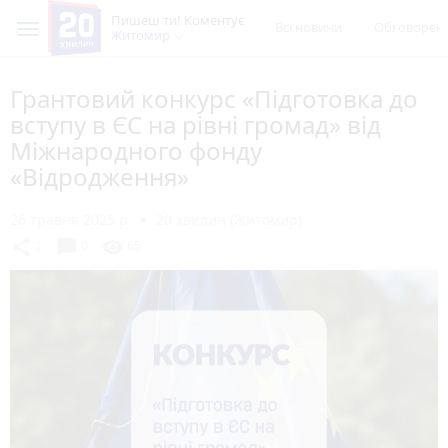
Пишеш ти! Коментує
Всі новини
Обговорен
Житомир
Грантовий конкурс «Підготовка до
вступу в ЄС на рівні громад» від
Міжнародного фонду
«Відродження»
26 травня 2025 р.
20 хвилин (Житомир)
chat_bubble
share
visibility
1
0
65