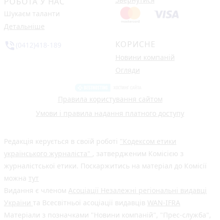
РОБОТА У НАС
Шукаєм таланти
Детальніше
КОРИСНЕ
phone_in_talk
(0412)418-189
Новини компаній
Огляди
Правила користування сайтом
Умови і правила надання платного доступу
Редакція керується в своїй роботі
"Кодексом етики
українського журналіста"
, затвердженим Комісією з
журналістської етики. Поскаржитись на матеріал до Комісії
можна
тут
Видання є членом
Асоціації Незалежні регіональні видавці
України
та Всесвітньої асоціації видавців
WAN-IFRA
Матеріали з позначками "Новини компаній", "Прес-служба",