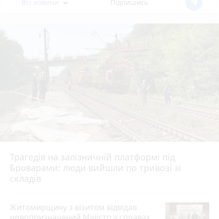
Всі новини
Підпишись
Трагедія на залізничній платформі під
Броварами: люди вийшли по тривозі зі
складів
Житомирщину з візитом відвідав
новопризначений Міністр у справах