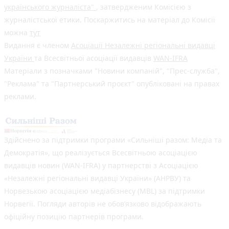
українського журналіста"
, затвердженим Комісією з
журналістської етики. Поскаржитись на матеріал до Комісії
можна
тут
Видання є членом
Асоціації Незалежні регіональні видавці
України
та Всесвітньої асоціації видавців
WAN-IFRA
Матеріали з позначками "Новини компаній", "Прес-служба",
"Реклама" та "Партнерський проєкт" опубліковані на правах
реклами.
Здійснено за підтримки програми «Сильніші разом: Медіа та
Демократія», що реалізується Всесвітньою асоціацією
видавців новин (WAN-IFRA) у партнерстві з Асоціацією
«Незалежні регіональні видавці України» (АНРВУ) та
Норвезькою асоціацією медіабізнесу (MBL) за підтримки
Норвегії. Погляди авторів не обов’язково відображають
офіційну позицію партнерів програми.