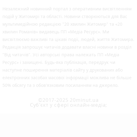
Незалежний новинний портал з оперативним висвітленням
подій у Житомирі та області. Новини створюються для Вас
мультимедійною редакцією "20 хвилин Житомир" та «20
хвилин Романів» видавець ПП «Медіа Ресурс». Ми
висвітлюємо важливі та цікаві події, людей, життя Житомира.
Редакція запрошує читачів додавати власні новини в розділ
"Від читачів". Усі авторські права належать ПП «Медіа
Ресурс» і захищені. Будь-яка публiкацiя, передрук чи
наступне поширення матеріалів сайту у друкованих або
електронних засобах масової інформації можлива не більше
50% обсягу та з обов'язковим посиланням на джерело.
©2017-2025 20minut.ua
Cуб'єкт у сфері онлайн-медіа;