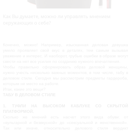
Как Вы думаете, можно ли управлять мнением
окружающих о себе?
Конечно, можно! Например, изысканная деловая девушка 
умело проявляет свой вкус в деталях, тем самым вызывая 
уважение и интерес. И наоборот, грубые ошибки в образе могут 
свести на нет все усилия по созданию нужного впечатления.
Чтобы правильно сформировать образ деловой женщины, 
нужно учесть несколько важных моментов, в том числе, табу в 
деловом стиле. Сегодня мы рассмотрим предметы гардероба, 
которым не место на работе.
Итак, какие это вещи?
ТАБУ В ДЕЛОВОМ СТИЛЕ
1. ТУФЛИ НА ВЫСОКОМ КАБЛУКЕ СО СКРЫТОЙ 
ПЛАТФОРМОЙ. 
Сколько же мнений есть насчет этого вида обуви: от 
«вульгарной и безвкусной» до «сексуальной и женственной». 
Так или иначе, относительно делового стиля вердикт 