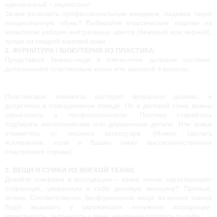
– 
однозначный 
неуместно!
Зачем рисковать профессиональным имиджем, надевая такую 
неоднозначную обувь? Выбирайте классические лодочки на 
невысоком каблуке нейтральных цветов (бежевый или черный), 
лучше из гладкой матовой кожи.
2. ФУРНИТУРА / БИЖУТЕРИЯ ИЗ ПЛАСТИКА.
Представьте бизнес-леди в элегантном деловом костюме, 
дополненном пластиковым колье или заколкой в волосах. 
Пластиковые элементы выглядят визуально дешево, и 
допустимы в повседневном поводе. Но в деловой этике важны 
серьезность и профессионализм. Поэтому старайтесь 
подбирать металлические или деревянные детали. Или вовсе 
откажитесь от лишнего аксессуара. (Можно сделать 
исключение, если в Ваших очках высококачественная 
пластиковая оправа).
3. ВЕЩИ И СУМКИ ИЗ МЯГКОЙ ТКАНИ. 
Давайте поиграем в ассоциации – какие линии характеризуют 
собранную, уверенную в себе деловую женщину? Прямые, 
четкие. Соответственно, бесформенные вещи  из мягких тканей 
будут вызывать у окружающих ненужные ассоциации: 
мягкотелость, склонность к лени, неумение постоять за себя. 