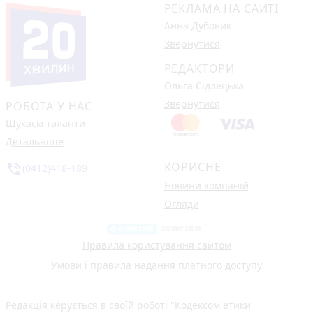
РЕКЛАМА НА САЙТІ
Анна Дубовик
Звернутися
РЕДАКТОРИ
Ольга Сідлецька
Звернутися
РОБОТА У НАС
Шукаєм таланти
Детальніше
КОРИСНЕ
phone_in_talk
(0412)418-189
Новини компаній
Огляди
Правила користування сайтом
Умови і правила надання платного доступу
Редакція керується в своїй роботі
"Кодексом етики