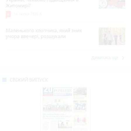
Житомирі?
6
14 липня 2026 р.
Маленького хлопчика, який зник
учора ввечері, розшукали
keyboard_arrow_right
Дивитись ще
СВІЖИЙ ВИПУСК