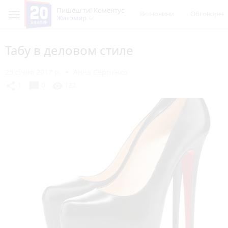
Пишеш ти! Коментує
Всі новини
Обговорен
Житомир
Табу в деловом стиле
25 січня 2017 р.
Анна Сергієнко
chat_bubble
share
visibility
1
0
122