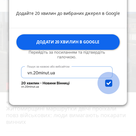
коментують
Найчастіше
Додайте 20 хвилин до вибраних джерел в Google
ДОДАТИ 20 ХВИЛИН В GOOGLE
19
«Для них не знайшлося місця?» На
Житомирщині маршрутки двічі проїхали
17 липня 2026 р.
повз військових: люди вимагають покарати
винних