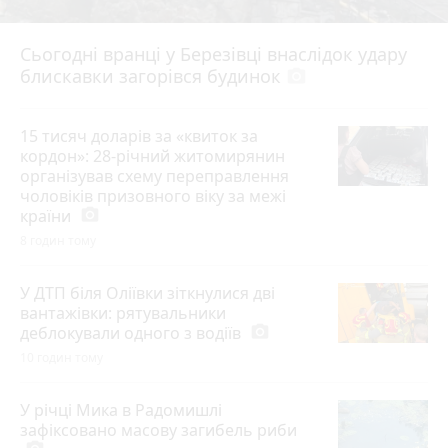
Сьогодні вранці у Березівці внаслідок удару
блискавки загорівся будинок
photo_camera
15 тисяч доларів за «квиток за
кордон»: 28-річний житомирянин
організував схему переправлення
чоловіків призовного віку за межі
країни
photo_camera
8 годин тому
У ДТП біля Оліївки зіткнулися дві
вантажівки: рятувальники
деблокували одного з водіїв
photo_camera
10 годин тому
У річці Мика в Радомишлі
зафіксовано масову загибель риби