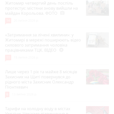
Житомир четвертий день поспіль
протестує: містяни знову вийшли на
майдан Корольова. ФОТО
photo_camera
14
20 липня 2026 р.
«Затримання за лічені хвилини»: у
Житомирі в мережі поширюють відео
силового затримання чоловіка
працівниками ТЦК. ВІДЕО
play_circle_filled
11
18 липня 2026 р.
Лише через 1 рік та майже 8 місяців
Захисник на Щиті повернувся до
рідного міста Захисник Олександр
Піонткевич
6
13 липня 2026 р.
Тарифи на холодну воду в містах
України. Чекаємо підвищення в