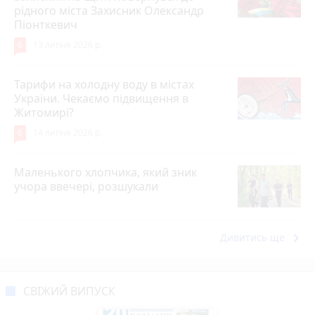
рідного міста Захисник Олександр
Піонткевич
6
13 липня 2026 р.
Тарифи на холодну воду в містах
України. Чекаємо підвищення в
Житомирі?
6
14 липня 2026 р.
Маленького хлопчика, який зник
учора ввечері, розшукали
keyboard_arrow_right
Дивитись ще
СВІЖИЙ ВИПУСК