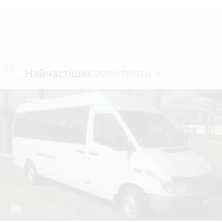
коментують
Найчастіше
19