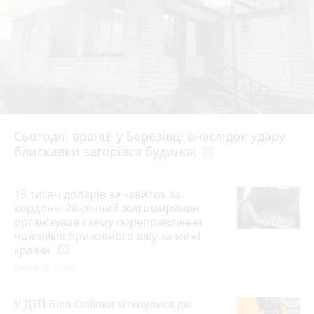
Сьогодні вранці у Березівці внаслідок удару
блискавки загорівся будинок
photo_camera
15 тисяч доларів за «квиток за
кордон»: 28-річний житомирянин
організував схему переправлення
чоловіків призовного віку за межі
країни
photo_camera
Вчора об 11:40
У ДТП біля Оліївки зіткнулися дві