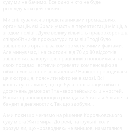
суду ми не бачимо. Все одно ніхто не буде
розслідувати цей злочин.
Ми спілкувалися з представниками громадських
організацій, які брали участь в переатестації міліції, а
згодом поліції. Дуже велику кількість правоохоронців,
співробітників прокуратури та міліції тоді було
звільнено з органів за компрометуючими фактами.
Але минув час, і на сьогодні від 70 до 80 відсотків
звільнених за корупцію працівників поновилися на
своїх посадах і встигли отримати компенсацію за
нібито «незаконне звільнення»! Навіщо проводилася
ця люстрація, пояснити ніхто не в змозі. Всі
констатують лише, що це була профанація нібито
досягнень демократії та «європейських» цінностей.
Наших правоохоронців громадяни бояться більше за
бандитів дев’яностих. Так що здобули…
А ми поки що чекаємо на рішення Корольовського
суду міста Житомира. До речі, патрульні, коли
зрозуміли, що «розводняк» не вийшов, намагалися