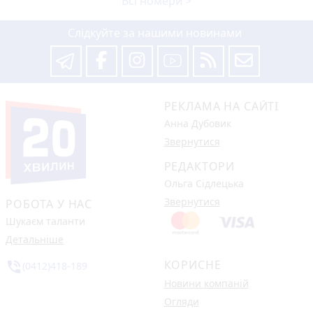
Всі номери >
Слідкуйте за нашими новинами
РЕКЛАМА НА САЙТІ
Анна Дубовик
Звернутися
РЕДАКТОРИ
Ольга Сідлецька
Звернутися
РОБОТА У НАС
Шукаєм таланти
Детальніше
КОРИСНЕ
phone_in_talk
(0412)418-189
Новини компаній
Огляди