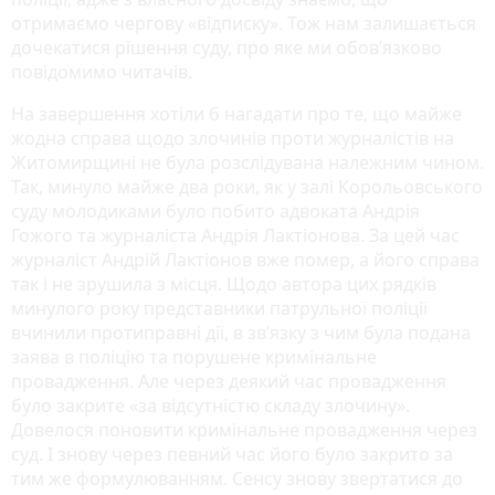
отримаємо чергову «відписку». Тож нам залишається
дочекатися рішення суду, про яке ми обов’язково
повідомимо читачів.
На завершення хотіли б нагадати про те, що майже
жодна справа щодо злочинів проти журналістів на
Житомирщині не була розслідувана належним чином.
Так, минуло майже два роки, як у залі Корольовського
суду молодиками було побито адвоката Андрія
Гожого та журналіста Андрія Лактіонова. За цей час
журналіст Андрій Лактіонов вже помер, а його справа
так і не зрушила з місця. Щодо автора цих рядків
минулого року представники патрульної поліції
вчинили протиправні дії, в зв’язку з чим була подана
заява в поліцію та порушене кримінальне
провадження. Але через деякий час провадження
було закрите «за відсутністю складу злочину».
Довелося поновити кримінальне провадження через
суд. І знову через певний час його було закрито за
тим же формулюванням. Сенсу знову звертатися до