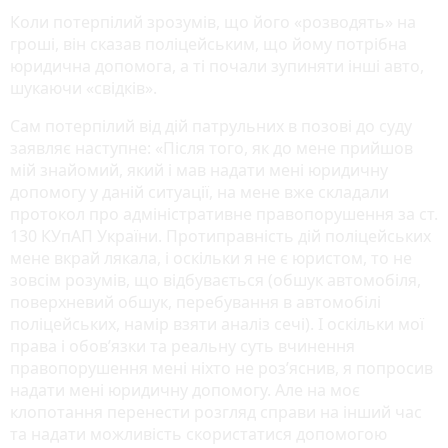
Коли потерпілий зрозумів, що його «розводять» на
гроші, він сказав поліцейським, що йому потрібна
юридична допомога, а ті почали зупиняти інші авто,
шукаючи «свідків».
Сам потерпілий від дій патрульних в позові до суду
заявляє наступне: «Після того, як до мене прийшов
мій знайомий, який і мав надати мені юридичну
допомогу у даній ситуації, на мене вже складали
протокол про адміністративне правопорушення за ст.
130 КУпАП України. Протиправність дій поліцейських
мене вкрай лякала, і оскільки я не є юристом, то не
зовсім розумів, що відбувається (обшук автомобіля,
поверхневий обшук, перебування в автомобілі
поліцейських, намір взяти аналіз сечі). І оскільки мої
права і обов’язки та реальну суть вчинення
правопорушення мені ніхто не роз’яснив, я попросив
надати мені юридичну допомогу. Але на моє
клопотання перенести розгляд справи на інший час
та надати можливість скористатися допомогою