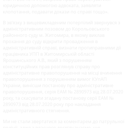
юридичною допомогою адвоката, заявляти
клопотання, подавати докази по справі тощо».
В зв’язку з вищевикладеним потерпілий звернувся з
адміністративним позовом до Корольовського
районного суду м. Житомира, в якому виклав
прохання до суду відкрити провадження в
адміністративній справі, визнати протиправними дії
працівника УПП в Житомирській області
Ярошинського А.В., який з порушенням
конституційних прав розглянув справу про
адміністративне правопорушення на місці вчинення
правопорушення з порушенням вимог КУпАП
України, винісши постанову про адміністративне
правопорушення, серія ЕАМ № 2890973 від 28.07.2020
року, та скасувати згадану постанову серії ЕАМ №
2890973 від 28.07.2020 року про накладання
адміністративного стягнення.
Ми не стали звертатися за коментарем до патрульної
поліції, адже з власного досвіду знаємо, що