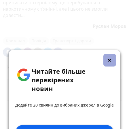
приписати потерпілому ще перебування в
наркотичному сп’янінні, але і цього не змогли
довести…
Руслан Мороз
Кримінал
Поліція
Транспорт і дороги
×
Коментарі (1)
Читайте більше
перевірених
новин
Додайте 20 хвилин до вибраних джерел в Google
Опублікувати коментар