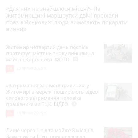
«Для них не знайшлося місця?» На
Житомирщині маршрутки двічі проїхали
17 липня 2026 р.
повз військових: люди вимагають покарати
винних
Житомир четвертий день поспіль
протестує: містяни знову вийшли на
майдан Корольова. ФОТО
photo_camera
14
20 липня 2026 р.
«Затримання за лічені хвилини»: у
Житомирі в мережі поширюють відео
силового затримання чоловіка
працівниками ТЦК. ВІДЕО
play_circle_filled
11
18 липня 2026 р.
Лише через 1 рік та майже 8 місяців
Захисник на Щиті повернувся до