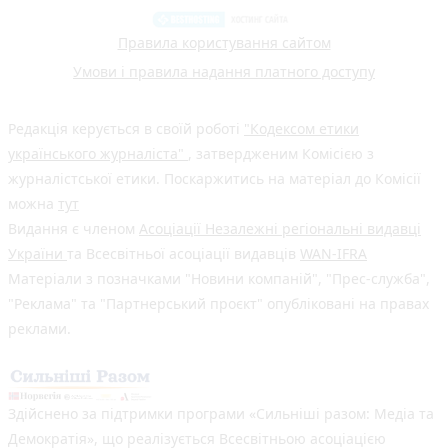
Правила користування сайтом
Умови і правила надання платного доступу
Редакція керується в своїй роботі
"Кодексом етики
українського журналіста"
, затвердженим Комісією з
журналістської етики. Поскаржитись на матеріал до Комісії
можна
тут
Видання є членом
Асоціації Незалежні регіональні видавці
України
та Всесвітньої асоціації видавців
WAN-IFRA
Матеріали з позначками "Новини компаній", "Прес-служба",
"Реклама" та "Партнерський проєкт" опубліковані на правах
реклами.
Здійснено за підтримки програми «Сильніші разом: Медіа та
Демократія», що реалізується Всесвітньою асоціацією