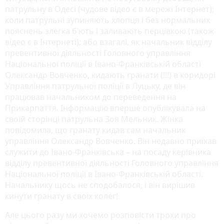
патрульну в Одесі (чудове відео є в мережі Інтернет);
коли патрульні зупиняють хлопця і без нормальних
пояснень злегка б’ють і заливають перцівкою (також
відео є в Інтернеті); або взагалі, як начальник відділу
превентивної діяльності Головного управління
Національної поліції в Івано-Франківській області
Олександр Вовченко, кидають гранати (!!!) в коридорі
Управління патрульної поліції в Луцьку, де він
працював начальником до переведення на
Прикарпаття. Інформацію вперше опублікувала на
своїй сторінці патрульна Зоя Мельник. Жінка
повідомила, що гранату кидав сам начальник
управління Олександр Вовченко. Він недавно приїхав
служити до Івано-Франківська – на посаду керівника
відділу превентивної діяльності Головного управління
Національної поліції в Івано-Франківській області.
Начальнику щось не сподобалося, і він вирішив
кинути гранату в своїх колег!
Але цього разу ми хочемо розповісти трохи про