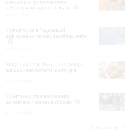
вантажівки: рятувальники
деблокували одного з водіїв
photo_camera
Вчора о 10:20
У річці Мика в Радомишлі
зафіксовано масову загибель риби
photo_camera
Вчора о 12:20
Яблучний Спас 2026 — що суворо
заборонено робити цього дня
6 серпня 2026 р.
У Житомирі правоохоронці
затримали торговця зброєю
photo_camera
6 серпня 2026 р.
keyboard_arrow_right
Дивитись ще