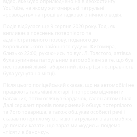
відео, яке було оприлюднено на відеохостингу
YouTube, на якому житомирські патрульні
«розводять» на гроші випадкового нічного водія.
Подія відбулася ще 9 серпня 2020 року. Тоді, як
випливає з пояснень потерпілого та
адміністративного позову, поданого до
Корольовського районного суду м. Житомира,
близько 22:00, рухаючись по вул. Л. Толстого, автівка
була зупинена патрульним автомобілем за те, що був
несправний лівий габаритний ліхтар (ця несправність
була усунута на місці).
Після цього поліцейський сказав, що на автомобілі не
працюють гальмівні ліхтарі, і попросив відчинити
багажник, потім оглянув бардачок, салон автомобіля.
Далі сержант провів поверхневий обшук потерпілого
та його товариша, а також обшукав особисті речі і
сказав потерпілому сісти до патрульного автомобіля,
де почали казати, що зараз ми «кудись» поїдемо
«пісяти в баночку».