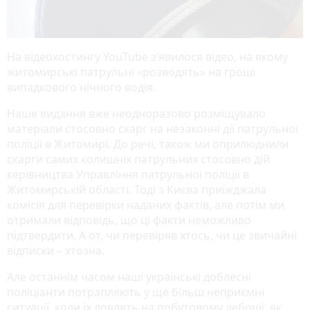
На відеохостингу YouTube з’явилося відео, на якому
житомирські патрульні «розводять» на гроші
випадкового нічного водія.
Наше видання вже неодноразово розміщувало
матеріали стосовно скарг на незаконні дії патрульної
поліції в Житомирі. До речі, також ми оприлюднили
скарги самих колишніх патрульних стосовно дій
керівництва Управління патрульної поліції в
Житомирській області. Тоді з Києва приїжджала
комісія для перевірки наданих фактів, але потім ми
отримали відповідь, що ці факти неможливо
підтвердити. А от, чи перевіряв хтось, чи це звичайні
відписки – хтозна.
Але останнім часом наші українські доблесні
поліціанти потрапляють у ще більш неприємні
ситуації, коли їх ловлять на побутовому дебоші, як