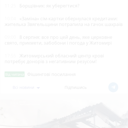
11:25
Борщівник: як уберегтися?
10:04
«Заміна» сім-картки обернулася кредитами:
жителька Звягельщини потрапила на гачок шахраїв
09:00
8 серпня: все про цей день, яке церковне
свято, прикмети, забобони і погода у Житомирі
17:55
Житомирський обласний центр крові
потребує донорів з негативним резусом!
Фішингові посилання
Від читача
Всі новини
Підпишись