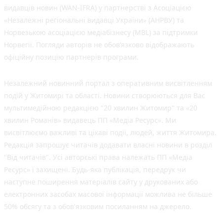
видавців новин (WAN-IFRA) у партнерстві з Асоціацією
«Незалежні регіональні видавці України» (АНРВУ) та
Норвезькою асоціацією медіабізнесу (MBL) за підтримки
Норвегії. Погляди авторів не обов’язково відображають
офіційну позицію партнерів програми.
Незалежний новинний портал з оперативним висвітленням
подій у Житомирі та області. Новини створюються для Вас
мультимедійною редакцією "20 хвилин Житомир" та «20
хвилин Романів» видавець ПП «Медіа Ресурс». Ми
висвітлюємо важливі та цікаві події, людей, життя Житомира.
Редакція запрошує читачів додавати власні новини в розділ
"Від читачів". Усі авторські права належать ПП «Медіа
Ресурс» і захищені. Будь-яка публiкацiя, передрук чи
наступне поширення матеріалів сайту у друкованих або
електронних засобах масової інформації можлива не більше
50% обсягу та з обов'язковим посиланням на джерело.