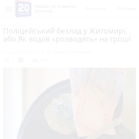
Пишеш ти! Коментує
Всі новини
Обговорен
Житомир
Поліцейський безлад у Житомирі,
або Як водіїв «розводять» на гроші
8 жовтня 2020 р.
20 хвилин (Житомир)
chat_bubble
share
visibility
3
1
3480