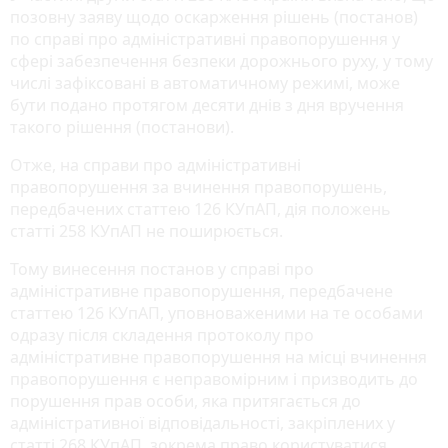
позовну заяву щодо оскарження рішень (постанов)
по справі про адміністративні правопорушення у
сфері забезпечення безпеки дорожнього руху, у тому
числі зафіксовані в автоматичному режимі, може
бути подано протягом десяти днів з дня вручення
такого рішення (постанови).
Отже, на справи про адміністративні
правопорушення за вчинення правопорушень,
передбачених статтею 126 КУпАП, дія положень
статті 258 КУпАП не поширюється.
Тому винесення постанов у справі про
адміністративне правопорушення, передбачене
статтею 126 КУпАП, уповноваженими на те особами
одразу після складення протоколу про
адміністративне правопорушення на місці вчинення
правопорушення є неправомірним і призводить до
порушення прав особи, яка притягається до
адміністративної відповідальності, закріплених у
статті 268 КУпАП, зокрема право користуватися