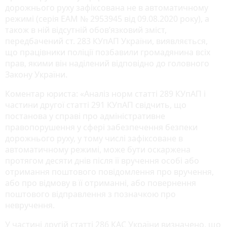
дорожнього руху зафіксована не в автоматичному
режимі (серія ЕАМ № 2953945 від 09.08.2020 року), а
також в ній відсутній обов’язковий зміст,
передбачений ст. 283 КУпАП України, виявляється,
що працівники поліції позбавили громадянина всіх
прав, якими він наділений відповідно до головного
Закону України.
Коментар юриста: «Аналіз норм статті 289 КУпАП і
частини другої статті 291 КУпАП свідчить, що
постанова у справі про адміністративне
правопорушення у сфері забезпечення безпеки
дорожнього руху, у тому числі зафіксоване в
автоматичному режимі, може бути оскаржена
протягом десяти днів після її вручення особі або
отримання поштового повідомлення про вручення,
або про відмову в її отриманні, або повернення
поштового відправлення з позначкою про
невручення.
У частині другій статті 286 КАС України визначено, що