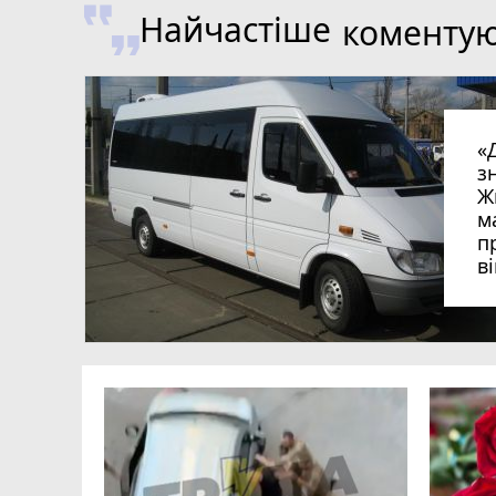
Найчастіше
коменту
«
з
Ж
м
п
в
в
в
ий зник
и