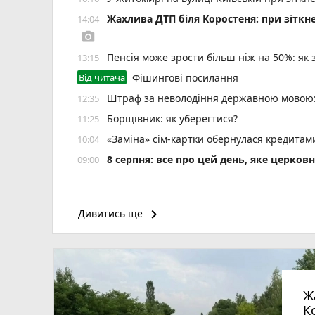
Жахлива ДТП біля Коростеня: при зіткн
14:04
photo_camera
Пенсія може зрости більш ніж на 50%: як
13:15
Від читача
Фішингові посилання
Штраф за неволодіння державною мовою: 
12:35
Борщівник: як уберегтися?
11:25
«Заміна» сім-картки обернулася кредита
10:04
8 серпня: все про цей день, яке церков
09:00
keyboard_arrow_right
Дивитись ще
Ж
К