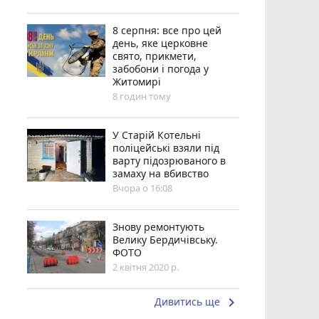
8 серпня: все про цей
день, яке церковне
свято, прикмети,
забобони і погода у
Житомирі
8 годин тому
У Старій Котельні
поліцейські взяли під
варту підозрюваного в
замаху на вбивство
Вчора о 16:08
Знову ремонтують
Велику Бердичівську.
ФОТО
2 квітня 2020 р.
keyboard_arrow_right
Дивитись ще