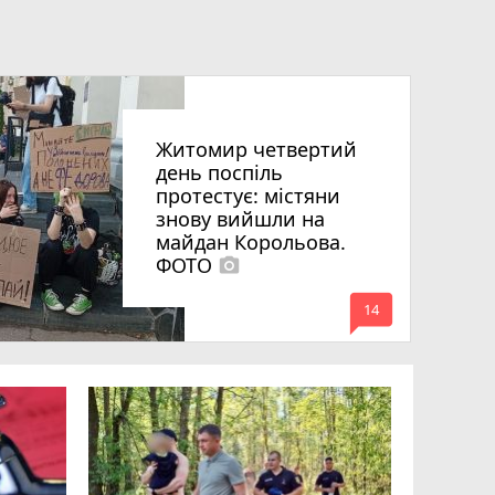
Житомир четвертий
день поспіль
протестує: містяни
знову вийшли на
майдан Корольова.
ФОТО
photo_camera
mode_comment
14
«Затриман
Житомир
відео си
чоловіка
ВІДЕО
play_circle_filled