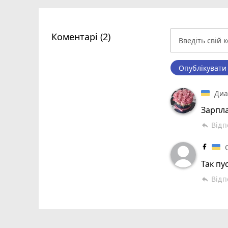
Коментарі (2)
Опублікувати
Диа
Зарпла
Відп
reply
Так пу
Відп
reply