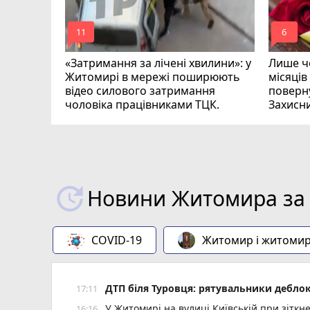
mode_comment
mode_comment
11
6
«Затримання за лічені хвилини»: у
Лише че
Житомирі в мережі поширюють
місяців
відео силового затримання
поверну
чоловіка працівниками ТЦК.
Захисн
ВІДЕО
play_circle_filled
Новини Житомира за 
COVID-19
Житомир і житоми
ДТП біля Туровця: рятувальники деблок
17:11
У Житомирі на вулиці Київській при зіткн
16:16