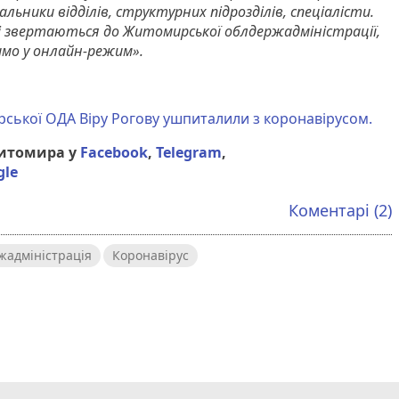
альники відділів, структурних підрозділів, спеціалісти.
кі звертаються до Житомирської облдержадміністрації,
имо у онлайн-режим».
ської ОДА Віру Рогову ушпиталили з коронавірусом.
Житомира у
Facebook
,
Telegram
,
gle
Коментарі (2)
жадміністрація
Коронавірус