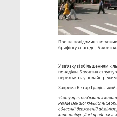
Про це повідомив заступник
брифінгу сьогодні, 5 жовтня
У зв’язку зі збільшенням кі
понеділка 5 жовтня структу
переходять у онлайн-режим
Зокрема Віктор Градівський
«Ситуація, пов’язана з корон
немає меншої кількість хвори
обласній державній адміністр
коронавірус. Досі продовжує 