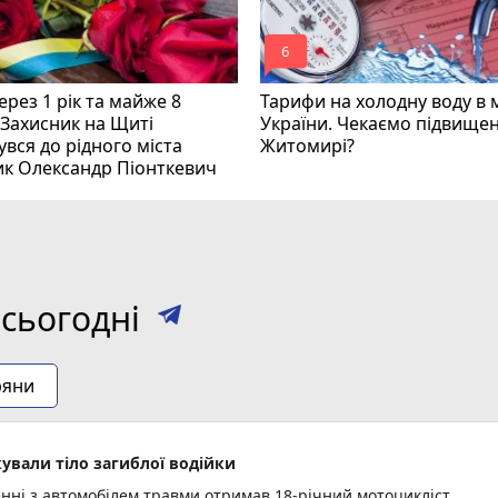
mode_comment
6
рез 1 рік та майже 8
Тарифи на холодну воду в 
 Захисник на Щиті
України. Чекаємо підвищен
вся до рідного міста
Житомирі?
ик Олександр Піонткевич
сьогодні
ряни
ували тіло загиблої водійки
енні з автомобілем травми отримав 18-річний мотоцикліст