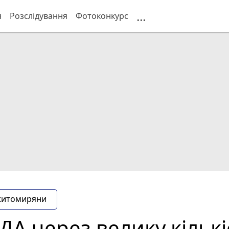
...
я
Розслідування
Фотоконкурс
житомиряни
А через велику кількіс