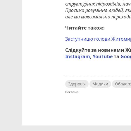
структурних підрозділів, нач
Просимо розуміння людей, я
але ми максимально переход
Читайте також:
Заступницю голови Житомир
Слідкуйте за новинами 
Instagram
,
YouTube
та
Goo
Здоров'я
Медики
Облдер