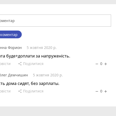
 коментар
нна Форион
5 жовтня 2020 р.
та буде+доплати за напруженість.
овісти
Поділитися
0
share
remove
add
Олег Демчишин
5 жовтня 2020 р.
сть дома сидят, без зарплаты.
овісти
Поділитися
0
share
remove
add