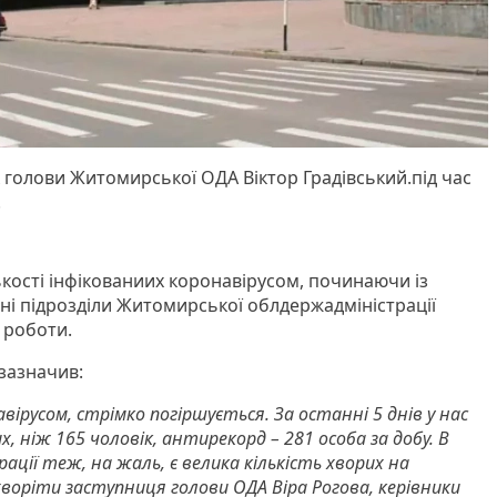
 голови Житомирської ОДА Віктор Градівський.під час
.
лькості інфікованиих коронавірусом, починаючи із
рні підрозділи Житомирської облдержадміністрації
 роботи.
 зазначив:
авірусом, стрімко погіршується. За останні 5 днів у нас
х, ніж 165 чоловік, антирекорд – 281 особа за добу. В
ації теж, на жаль, є велика кількість хворих на
хворіти заступниця голови ОДА Віра Рогова, керівники