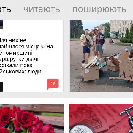
ють
читають
поширюють
Для них не
найшлося місця?» На
итомирщині
аршрутки двічі
роїхали повз
ійськових: люди
имагають покарати
mode_comment
инних
19