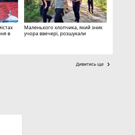
mode_comment
11
містах
Маленького хлопчика, який зник
ня в
учора ввечері, розшукали
keyboard_arrow_right
Дивитись ще