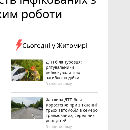
жим роботи
Сьогодні у Житомирі
ДТП біля Туровця:
рятувальники
деблокували тіло
загиблої водійки
9 хвилин тому
Жахлива ДТП біля
Коростеня: при зіткненні
трьох автомобілів семеро
травмованих, серед них
двоє дітей
3 години тому