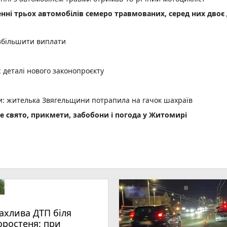
енні трьох автомобілів семеро травмованих, серед них двоє 
 збільшити виплати
деталі нового законопроєкту
ми: жителька Звягельщини потрапила на гачок шахраїв
не свято, прикмети, забобони і погода у Житомирі
ахлива ДТП біля
оростеня: при