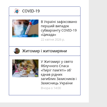
COVID-19
В Україні зафіксовано
перший випадок
субваріанту COVID-19
«Цикада»
22 квітня 2026 р.
Житомир і житомиряни
У Житомирі у свято
Яблучного Спаса
«Пиріг пам'яті» об'
єднав рідних
загиблих Захисників і
Захисниць України
Вчора о 14:00