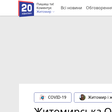
Пишеш ти!
Всі новини
Обговоренн
Коментує
Житомир
COVID-19
Житомир і 
Житомирська ОД