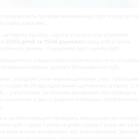
ті продовжують проводити вакцинацію проти кору як се
ак і серед дорослих.
 за півроку від кору, паротиту та краснухи отримали
ня
23252 дітей та 15546 дорослих
серед осіб із групи
логічного ризику, - повідомляє прес-служба ОДА.
овідомляють у відділі мобілізаційної роботи та спеціаль
управління охорони здоров’я Житомирської ОДА.
ними, упродовж січня-червня щеплення у віці 1 рік отри
о складає 46,4% від підлягаючих щепленням, а також 1210
%, – у віці 6 років. Це планова вакцинація, яку проводять
у населенню згідно з графіком Календаря профілактичн
ь.
ого, на Житомирщині проводять вакцинацію проти кору 
категорій старше 2 років та дітей старше 7 років, які з різ
не були вчасно вакциновані або ревакциновані. Загало
 цієї категорії отримали щеплення від кору, епідемічного