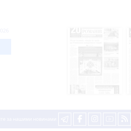
годні
ряни
ми: жителька Звягельщини потрапила на гачок шахраїв
не свято, прикмети, забобони і погода у Житомирі
ебує донорів з негативним резусом!
нулися додому після відпочинку на водоймах Житомирщини
д варту підозрюваного в замаху на вбивство
їна. Одне серце
нкціонування ДП «Дослідне господарство «Рихальське»