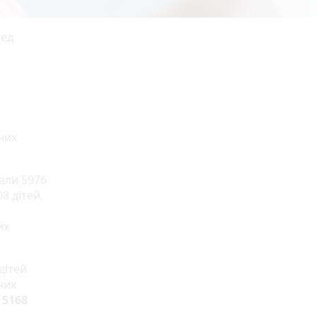
ред
них
мали 5976
8 дітей,
их
дітей
них
м
5168