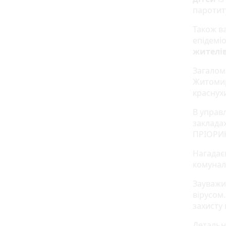
паротиту
Також в
епідемі
жителі
Загалом
Житомир
краснухи 
В управ
заклада
ПРІОРИК
Нагадає
комунал
Зауважи
вірусом
захисту 
Детально