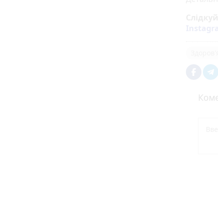
Слідку
Instag
Здоров'
Коме