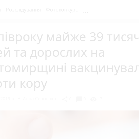
...
я
Розслідування
Фотоконкурс
півроку майже 39 тися
ей та дорослих на
томирщині вакцинува
ти кору
2019 р.
Анна Сергієнко
chat_bubble
share
visibility
0
0
17