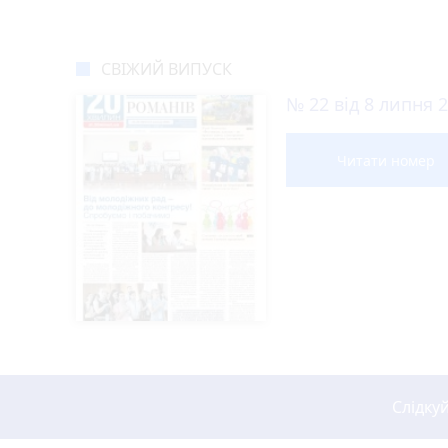
Новини Житомира за сьо
COVID-19
Житомир і житоми
«Заміна» сім-картки обернулася кредита
10:04
8 серпня: все про цей день, яке церков
09:00
Житомирський обласний центр крові потр
17:55
30 людей від початку року вже не повер
16:30
Від читача
Фішингові посилання
У Старій Котельні поліцейські взяли пі
16:08
35 років Незалежності. 35 подій. Одна кра
16:00
На Житомирщині обговорили подальше фу
15:40