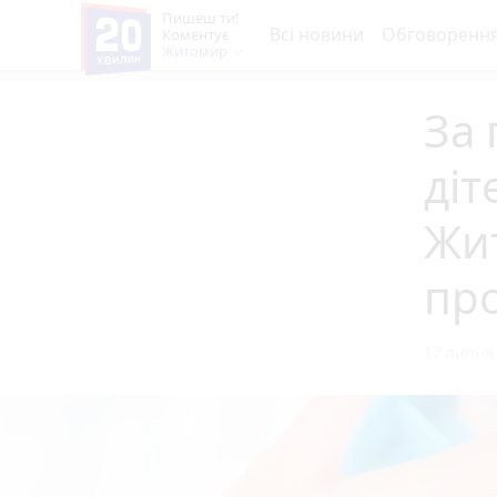
Пишеш ти!
Всі новини
Обговоренн
Коментує
Житомир
За 
діт
Жи
про
17 липня 