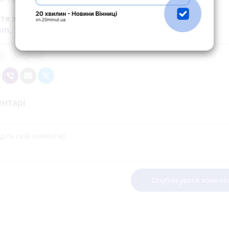
йте за новинами Житомира у
Facebook
,
Telegram
,
ram
,
YouTube
та
Google
я
Медики
нтарі
Опублікувати комент