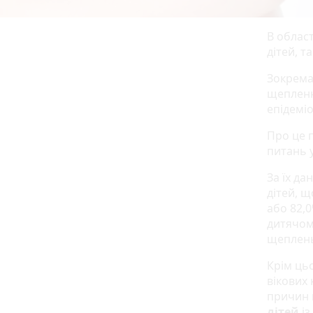
В облас
дітей, т
Зокрема,
щеплен
епідеміо
Про це п
питань 
За їх да
дітей, щ
або 82,0
дитячом
щеплен
Крім ць
вікових 
причин 
дітей
із