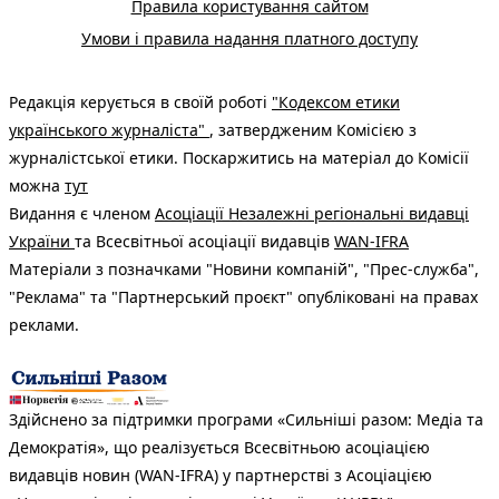
Правила користування сайтом
Умови і правила надання платного доступу
Редакція керується в своїй роботі
"Кодексом етики
українського журналіста"
, затвердженим Комісією з
журналістської етики. Поскаржитись на матеріал до Комісії
можна
тут
Видання є членом
Асоціації Незалежні регіональні видавці
України
та Всесвітньої асоціації видавців
WAN-IFRA
Матеріали з позначками "Новини компаній", "Прес-служба",
"Реклама" та "Партнерський проєкт" опубліковані на правах
реклами.
Здійснено за підтримки програми «Сильніші разом: Медіа та
Демократія», що реалізується Всесвітньою асоціацією
видавців новин (WAN-IFRA) у партнерстві з Асоціацією