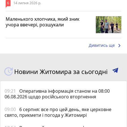
6
14 липня 2026 р.
Маленького хлопчика, який зник
учора ввечері, розшукали
keyboard_arrow_right
Дивитись ще
Новини Житомира за сьогодні
09:21
Оперативна інформація станом на 08:00
06.08.2026 щодо російського вторгнення
09:00
6 серпня: все про цей день, яке церковне
свято, прикмети і погода у Житомирі