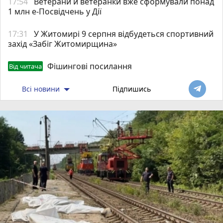
17:54
Ветерани й ветеранки вже сформували понад
1 млн е-Посвідчень у Дії
17:31
У Житомирі 9 серпня відбудеться спортивний
захід «Забіг Житомирщина»
Фішингові посилання
Від читача
Всі новини
Підпишись