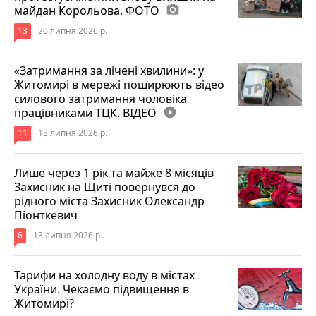
майдан Корольова. ФОТО
photo_camera
13
20 липня 2026 р.
«Затримання за лічені хвилини»: у
Житомирі в мережі поширюють відео
силового затримання чоловіка
працівниками ТЦК. ВІДЕО
play_circle_filled
11
18 липня 2026 р.
Лише через 1 рік та майже 8 місяців
Захисник на Щиті повернувся до
рідного міста Захисник Олександр
Піонткевич
6
13 липня 2026 р.
Тарифи на холодну воду в містах
України. Чекаємо підвищення в
Житомирі?