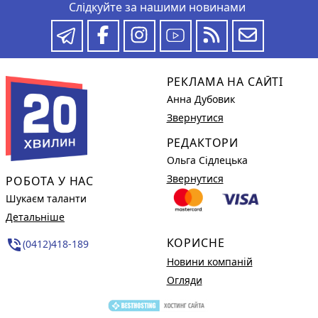
Слідкуйте за нашими новинами
РЕКЛАМА НА САЙТІ
Анна Дубовик
Звернутися
РЕДАКТОРИ
Ольга Сідлецька
Звернутися
РОБОТА У НАС
Шукаєм таланти
Детальніше
КОРИСНЕ
phone_in_talk
(0412)418-189
Новини компаній
Огляди