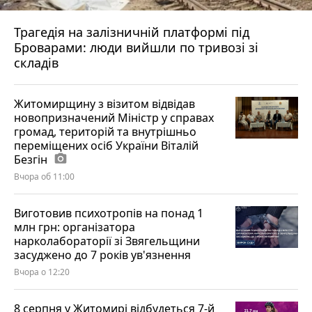
Трагедія на залізничній платформі під
Броварами: люди вийшли по тривозі зі
складів
Житомирщину з візитом відвідав
новопризначений Міністр у справах
громад, територій та внутрішньо
переміщених осіб України Віталій
Безгін
photo_camera
Вчора об 11:00
Виготовив психотропів на понад 1
млн грн: організатора
нарколабораторії зі Звягельщини
засуджено до 7 років ув'язнення
Вчора о 12:20
8 серпня у Житомирі відбудеться 7-й