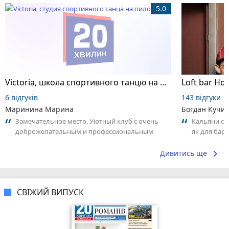
5.0
Victoria, школа спортивного танцю на пілоні
Loft bar Ho
6 відгуків
143 відгуки
Маринина Марина
Богдан Кучи
Замечательное место. Уютный клуб с очень
Кальяни сма
доброжелательным и профессиональным
як для бару
коллективом.
що я куштув
keyboard_arrow_right
Дивитись ще
СВІЖИЙ ВИПУСК