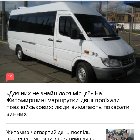
19
«Для них не знайшлося місця?» На
Житомирщині маршрутки двічі проїхали
17 липня 2026 р.
повз військових: люди вимагають покарати
винних
Житомир четвертий день поспіль
протестує: містяни знову вийшли на