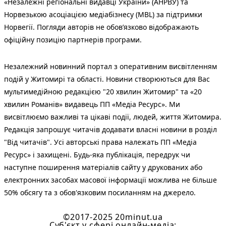
«Незалежні регіональні видавці України» (АНРВУ) та
Норвезькою асоціацією медіабізнесу (MBL) за підтримки
Норвегії. Погляди авторів не обов’язково відображають
офіційну позицію партнерів програми.
Незалежний новинний портал з оперативним висвітленням
подій у Житомирі та області. Новини створюються для Вас
мультимедійною редакцією "20 хвилин Житомир" та «20
хвилин Романів» видавець ПП «Медіа Ресурс». Ми
висвітлюємо важливі та цікаві події, людей, життя Житомира.
Редакція запрошує читачів додавати власні новини в розділ
"Від читачів". Усі авторські права належать ПП «Медіа
Ресурс» і захищені. Будь-яка публiкацiя, передрук чи
наступне поширення матеріалів сайту у друкованих або
електронних засобах масової інформації можлива не більше
50% обсягу та з обов'язковим посиланням на джерело.
©2017-2025 20minut.ua
Cуб'єкт у сфері онлайн-медіа;