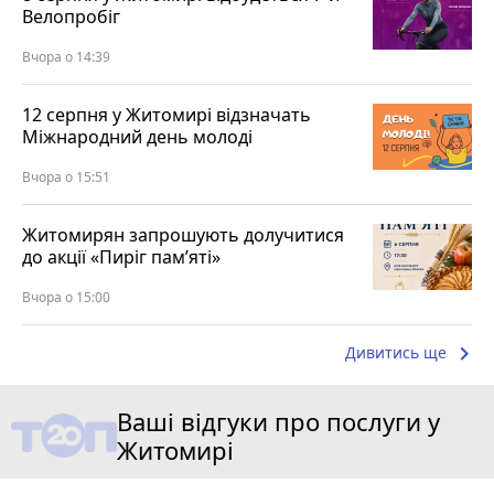
Велопробіг
Вчора о 14:39
12 серпня у Житомирі відзначать
Міжнародний день молоді
Вчора о 15:51
Житомирян запрошують долучитися
до акції «Пиріг пам’яті»
Вчора о 15:00
keyboard_arrow_right
Дивитись ще
Ваші відгуки про послуги у
Житомирі