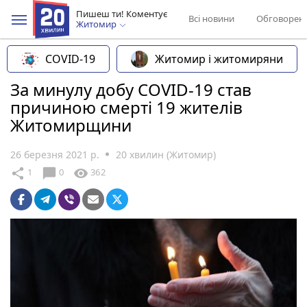
Пишеш ти! Коментує
Всі новини
Обговорен
Житомир
COVID-19
Житомир і житомиряни
За минулу добу COVID-19 став
причиною смерті 19 жителів
Житомирщини
26 березня 2021 р.
20 хвилин (Житомир)
chat_bubble
share
visibility
1
0
362