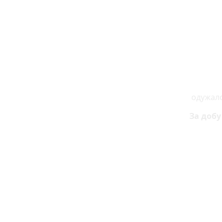
одужало
За добу