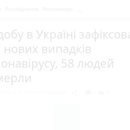
...
я
Розслідування
Фотоконкурс
добу в Україні зафіксо
 нових випадків
онавірусу, 58 людей
мерли
 2021 р.
20 хвилин (Житомир)
chat_bubble
share
visibility
1
0
29