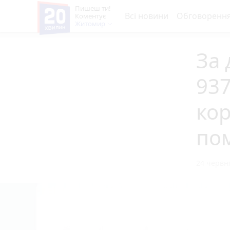
Пишеш ти!
Всі новини
Обговоренн
Коментує
Житомир
За 
937
кор
по
24 червня