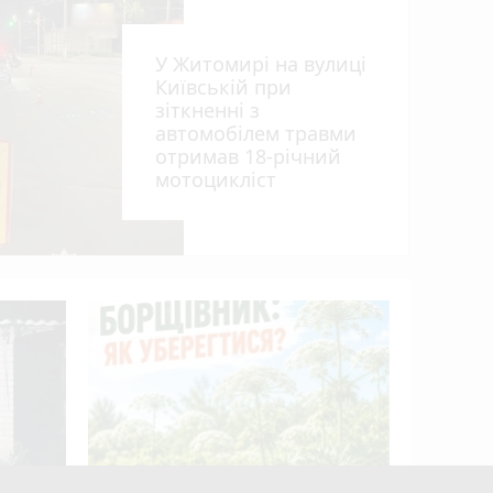
У Житомирі на вулиці
Київській при
зіткненні з
автомобілем травми
отримав 18-річний
мотоцикліст
Пенсія м
50%: як 