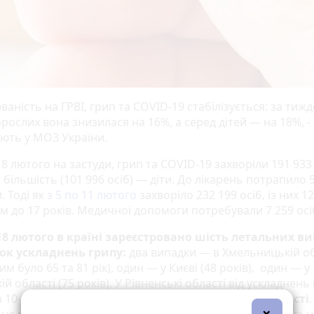
аність на ГРВІ, грип та COVID-19 стабілізується: за тиж
рослих вона знизилася на 16%, а серед дітей — на 18%, -
ють у МОЗ України.
18 лютого на застуди, грип та COVID-19 захворіли 191 933
: більшість (101 996 осіб) — діти. До лікарень потрапило 
. Тоді як
з 5 по 11 лютого
захворіло 232 199 осіб, із них 1
ом до 17 років. Медичної допомоги потребували 7 259 осі
 18 лютого в країні зареєстровано шість летальних в
ок ускладнень грипу:
два випадки — в Хмельницькій об
м було 65 та 81 рік), один — у Києві (48 років), один — у
ій області (75 років). У Рівненські області від ускладнень
 10-річна дитина,
18-річна — у Житомирській області
.
×