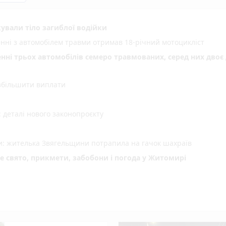
ували тіло загиблої водійки
енні з автомобілем травми отримав 18-річний мотоцикліст
енні трьох автомобілів семеро травмованих, серед них двоє 
 збільшити виплати
деталі нового законопроєкту
ми: жителька Звягельщини потрапила на гачок шахраїв
не свято, прикмети, забобони і погода у Житомирі