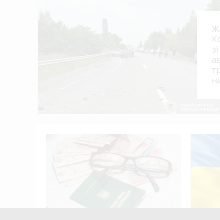
Ж
К
з
а
т
н
я?