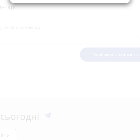
нтарі
Опублікувати комент
сьогодні
ряни