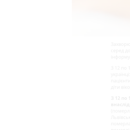
Захворюв
серед до
інформу
З 12 по 
українці
пацієнти
діти вік
З 12 по
внаслід
(померли
Львівськ
померла