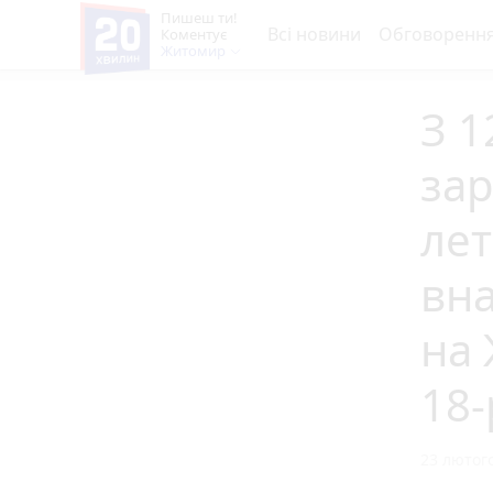
Пишеш ти!
Всі новини
Обговоренн
Коментує
Житомир
З 1
зар
лет
вна
на
18-
23 лютого