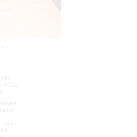
день
5 853
24 690 —
б.
ипадків
ласті
 грипу
 Всі