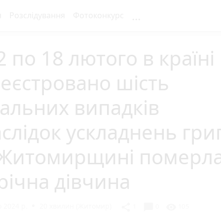
...
я
Розслідування
Фотоконкурс
2 по 18 лютого в країні
еєстровано шість
альних випадків
слідок ускладнень гри
 Житомирщині померл
річна дівчина
 2024 р.
20 хвилин (Житомир)
chat_bubble
share
visibility
1
0
105