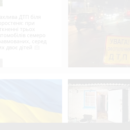
ахлива ДТП біля
оростеня: при
іткненні трьох
втомобілів семеро
равмованих, серед
их двоє дітей
photo_camera