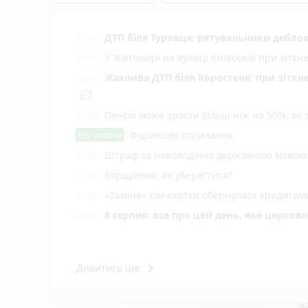
ДТП біля Туровця: рятувальники деблок
17:11
У Житомирі на вулиці Київській при зіткн
16:16
Жахлива ДТП біля Коростеня: при зіткн
14:04
photo_camera
Пенсія може зрости більш ніж на 50%: як
13:15
Від читача
Фішингові посилання
Штраф за неволодіння державною мовою: 
12:35
Борщівник: як уберегтися?
11:25
«Заміна» сім-картки обернулася кредита
10:04
8 серпня: все про цей день, яке церков
09:00
keyboard_arrow_right
Дивитись ще