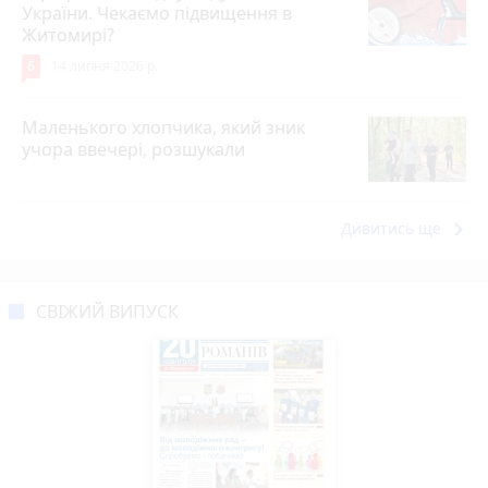
України. Чекаємо підвищення в
Житомирі?
6
14 липня 2026 р.
Маленького хлопчика, який зник
учора ввечері, розшукали
keyboard_arrow_right
Дивитись ще
СВІЖИЙ ВИПУСК