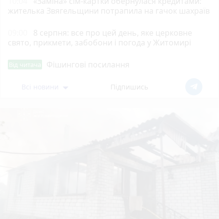
10:04
«Заміна» сім-картки обернулася кредитами:
жителька Звягельщини потрапила на гачок шахраїв
09:00
8 серпня: все про цей день, яке церковне
свято, прикмети, забобони і погода у Житомирі
Фішингові посилання
Від читача
Всі новини
Підпишись