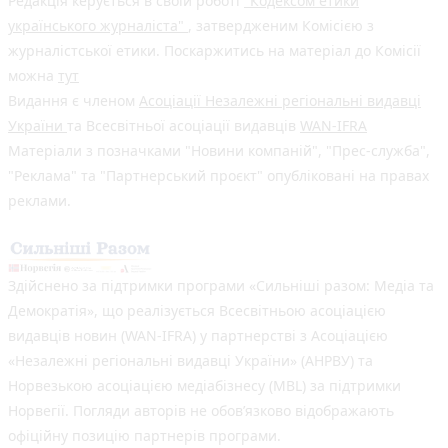
Редакція керується в своїй роботі
"Кодексом етики
українського журналіста"
, затвердженим Комісією з
журналістської етики. Поскаржитись на матеріал до Комісії
можна
тут
Видання є членом
Асоціації Незалежні регіональні видавці
України
та Всесвітньої асоціації видавців
WAN-IFRA
Матеріали з позначками "Новини компаній", "Прес-служба",
"Реклама" та "Партнерський проєкт" опубліковані на правах
реклами.
Здійснено за підтримки програми «Сильніші разом: Медіа та
Демократія», що реалізується Всесвітньою асоціацією
видавців новин (WAN-IFRA) у партнерстві з Асоціацією
«Незалежні регіональні видавці України» (АНРВУ) та
Норвезькою асоціацією медіабізнесу (MBL) за підтримки
Норвегії. Погляди авторів не обов’язково відображають
офіційну позицію партнерів програми.