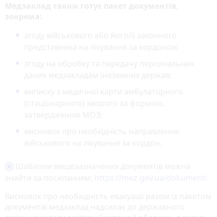
Медзаклад також готує пакет документів,
зокрема:
згоду військового або його/її законного
представника на лікування за кордоном;
згоду на обробку та передачу персональних
даних медзакладам іноземних держав;
виписку з медичної карти амбулаторного
(стаціонарного) хворого за формою,
затвердженою МОЗ;
висновок про необхідність направлення
військового на лікування за кордон.
Шаблони вищезазначених документів можна
знайти за посиланням:
https://moz.gov.ua/dokumenti
Висновок про необхідність евакуації разом із пакетом
документів медзаклад надсилає до державного