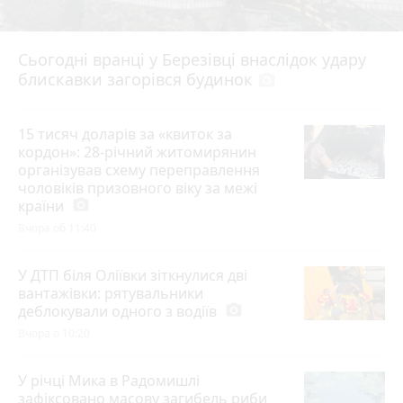
Сьогодні вранці у Березівці внаслідок удару
блискавки загорівся будинок
photo_camera
15 тисяч доларів за «квиток за
кордон»: 28-річний житомирянин
організував схему переправлення
чоловіків призовного віку за межі
країни
photo_camera
Вчора об 11:40
У ДТП біля Оліївки зіткнулися дві
вантажівки: рятувальники
деблокували одного з водіїв
photo_camera
Вчора о 10:20
У річці Мика в Радомишлі
зафіксовано масову загибель риби