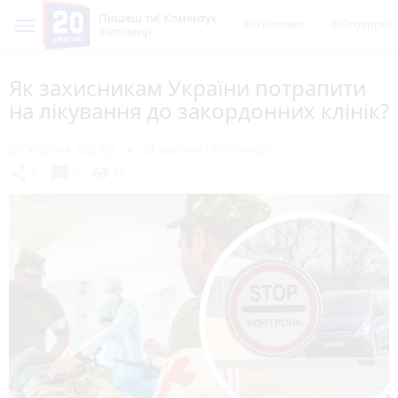
Пишеш ти! Коментує
Всі новини
Обговорен
Житомир
Як захисникам України потрапити
на лікування до закордонних клінік?
26 жовтня 2023 р.
20 хвилин (Житомир)
chat_bubble
share
visibility
0
0
16