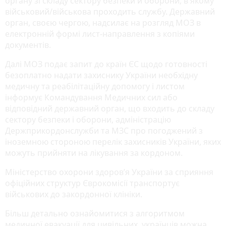
органу зі складу сектору безпеки й оборони, в якому
військовий/військова проходить службу. Державний
орган, своєю чергою, надсилає на розгляд МОЗ в
електронній формі лист-направлення з копіями
документів.
Далі МОЗ подає запит до країн ЄС щодо готовності
безоплатно надати захиснику України необхідну
медичну та реабілітаційну допомогу і листом
інформує Командування Медичних сил або
відповідний державний орган, що входить до складу
сектору безпеки і оборони, адміністрацію
Держприкордонслужби та МЗС про погоджений з
іноземною стороною перелік захисників України, яких
можуть прийняти на лікування за кордоном.
Міністерство охорони здоров’я України за сприяння
офіційних структур Єврокомісії транспортує
військових до закордонної клініки.
Більш детально ознайомитися з алгоритмом
медичної евакуації для цивільних українців можна