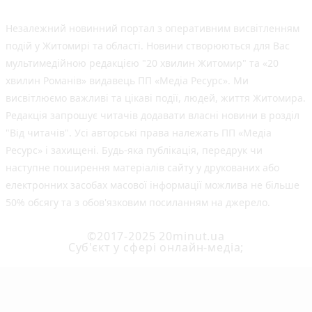
Незалежний новинний портал з оперативним висвітленням
подій у Житомирі та області. Новини створюються для Вас
мультимедійною редакцією "20 хвилин Житомир" та «20
хвилин Романів» видавець ПП «Медіа Ресурс». Ми
висвітлюємо важливі та цікаві події, людей, життя Житомира.
Редакція запрошує читачів додавати власні новини в розділ
"Від читачів". Усі авторські права належать ПП «Медіа
Ресурс» і захищені. Будь-яка публiкацiя, передрук чи
наступне поширення матеріалів сайту у друкованих або
електронних засобах масової інформації можлива не більше
50% обсягу та з обов'язковим посиланням на джерело.
©2017-2025 20minut.ua
Cуб'єкт у сфері онлайн-медіа;