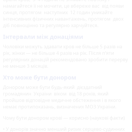
намагайтеся її не мочити, це вбереже вас від появи
синця, протягом наступних 12 годин уникайте
інтенсивних фізичних навантажень, протягом двох
діб повноцінно та регулярно харчуйтеся.
Інтервали між донаціями
Чоловіки можуть здавати кров не більше 5 разів на
рік, жінки — не більше 4 разів на рік. Після п’яти
регулярних донацій рекомендовано зробити перерву
не менше 3 місяців.
Хто може бути донором
Донором може бути будь-який дієздатний
громадянин України віком від 18 років, який
пройшов відповідне медичне обстеження і в якого
немає протипоказань, визначених МОЗ України.
Чому бути донором крові — корисно (наукові факти)
• У донорів значно менший ризик серцево-судинних