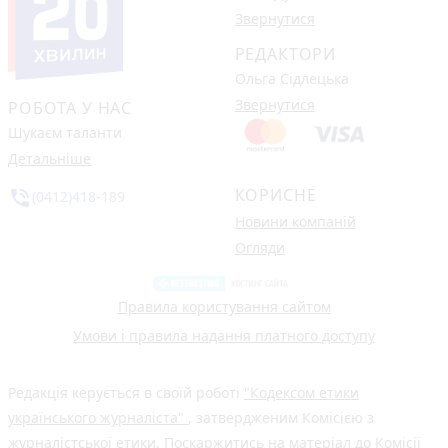
Звернутися
РЕДАКТОРИ
Ольга Сідлецька
Звернутися
РОБОТА У НАС
Шукаєм таланти
Детальніше
КОРИСНЕ
phone_in_talk
(0412)418-189
Новини компаній
Огляди
Правила користування сайтом
Умови і правила надання платного доступу
Редакція керується в своїй роботі
"Кодексом етики
українського журналіста"
, затвердженим Комісією з
журналістської етики. Поскаржитись на матеріал до Комісії