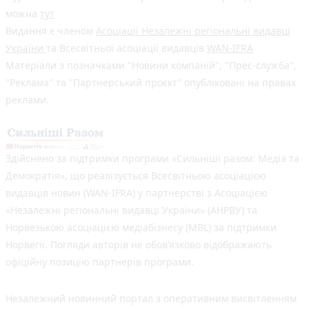
можна
тут
Видання є членом
Асоціації Незалежні регіональні видавці
України
та Всесвітньої асоціації видавців
WAN-IFRA
Матеріали з позначками "Новини компаній", "Прес-служба",
"Реклама" та "Партнерський проєкт" опубліковані на правах
реклами.
Здійснено за підтримки програми «Сильніші разом: Медіа та
Демократія», що реалізується Всесвітньою асоціацією
видавців новин (WAN-IFRA) у партнерстві з Асоціацією
«Незалежні регіональні видавці України» (АНРВУ) та
Норвезькою асоціацією медіабізнесу (MBL) за підтримки
Норвегії. Погляди авторів не обов’язково відображають
офіційну позицію партнерів програми.
Незалежний новинний портал з оперативним висвітленням