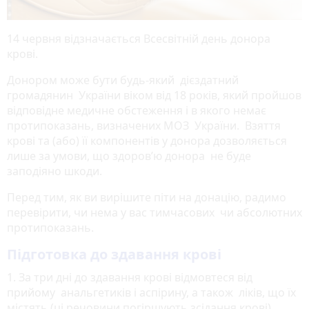
14 червня відзначається Всесвітній день донора
крові.
Донором може бути будь-який дієздатний
громадянин України віком від 18 років, який пройшов
відповідне медичне обстеження і в якого немає
протипоказань, визначених МОЗ України. Взяття
крові та (або) її компонентів у донора дозволяється
лише за умови, що здоров’ю донора не буде
заподіяно шкоди.
Перед тим, як ви вирішите піти на донацію, радимо
перевірити, чи нема у вас тимчасових чи абсолютних
протипоказань.
Підготовка до здавання крові
1. За три дні до здавання крові відмовтеся від
прийому анальгетиків і аспірину, а також ліків, що їх
містять (ці речовини погіршують зсідання крові).