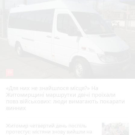
19
«Для них не знайшлося місця?» На
Житомирщині маршрутки двічі проїхали
17 липня 2026 р.
повз військових: люди вимагають покарати
винних
Житомир четвертий день поспіль
протестує: містяни знову вийшли на