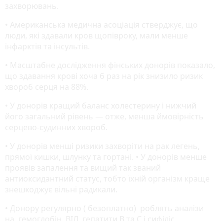
захворювань.
• Американська медична асоціація стверджує, що
люди, які здавали кров щопівроку, мали менше
інфарктів та інсультів.
• Масштабне дослідження фінських донорів показало,
що здавання крові хоча б раз на рік знизило ризик
хвороб серця на 88%.
• У донорів кращий баланс холестерину і нижчий
його загальний рівень — отже, менша ймовірність
серцево-судинних хвороб.
• У донорів менші ризики захворіти на рак легень,
прямої кишки, шлунку та гортані. • У донорів менше
проявів запалення та вищий так званий
антиоксидантний статус, тобто їхній організм краще
знешкоджує вільні радикали.
• Донору регулярно ( безоплатно) роблять аналізи
на гемоглобін, ВІЛ, гепатити B та C і сифіліс.