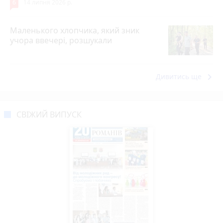
6
14 липня 2026 р.
Маленького хлопчика, який зник
учора ввечері, розшукали
keyboard_arrow_right
Дивитись ще
СВІЖИЙ ВИПУСК