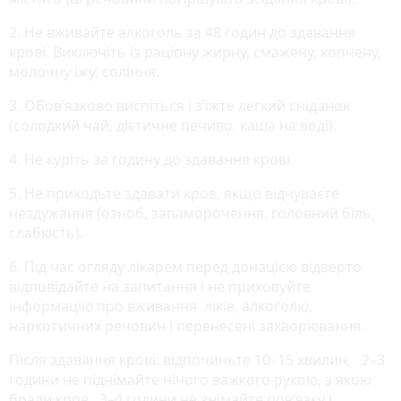
2. Не вживайте алкоголь за 48 годин до здавання
крові. Виключіть із раціону жирну, смажену, копчену,
молочну їжу, соління.
3. Обов’язково виспіться і з’їжте легкий сніданок
(солодкий чай, дієтичне печиво, каша на воді).
4. Не куріть за годину до здавання крові.
5. Не приходьте здавати кров, якщо відчуваєте
нездужання (озноб, запаморочення, головний біль,
слабкість).
6. Під час огляду лікарем перед донацією відверто
відповідайте на запитання і не приховуйте
інформацію про вживання ліків, алкоголю,
наркотичних речовин і перенесені захворювання.
Після здавання крові: відпочиньте 10–15 хвилин, 2–3
години не піднімайте нічого важкого рукою, з якою
брали кров, 3–4 години не знімайте пов’язку і