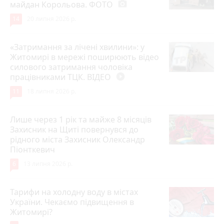
майдан Корольова. ФОТО
photo_camera
14
20 липня 2026 р.
«Затримання за лічені хвилини»: у
Житомирі в мережі поширюють відео
силового затримання чоловіка
працівниками ТЦК. ВІДЕО
play_circle_filled
11
18 липня 2026 р.
Лише через 1 рік та майже 8 місяців
Захисник на Щиті повернувся до
рідного міста Захисник Олександр
Піонткевич
6
13 липня 2026 р.
Тарифи на холодну воду в містах
України. Чекаємо підвищення в
Житомирі?