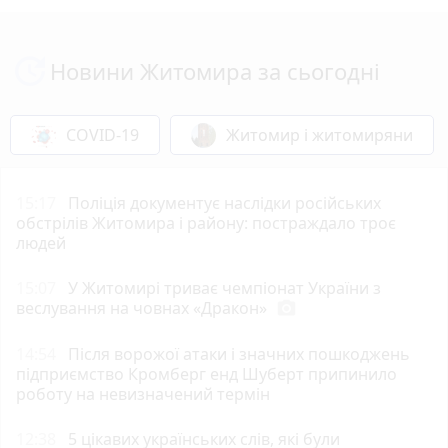
Новини Житомира за сьогодні
COVID-19
Житомир і житомиряни
15:17
Поліція документує наслідки російських
обстрілів Житомира і району: постраждало троє
людей
15:07
У Житомирі триває чемпіонат України з
веслування на човнах «Дракон»
photo_camera
14:54
Після ворожої атаки і значних пошкоджень
підприємство Кромберг енд Шуберт припинило
роботу на невизначений термін
12:38
5 цікавих українських слів, які були