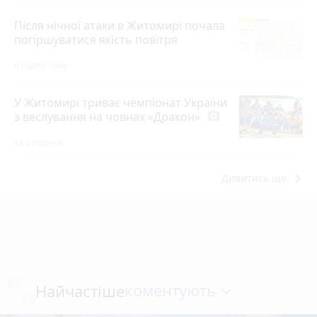
Після нічної атаки в Житомирі почала
погіршуватися якість повітря
6 годин тому
У Житомирі триває чемпіонат України
з веслування на човнах «Дракон»
photo_camera
за 2 години
keyboard_arrow_right
Дивитись ще
коментують
Найчастіше