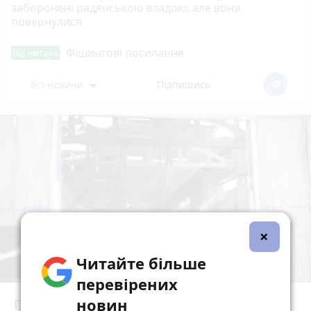
заборонені радянською владою, але вони
повернулися
Фішингові посилання
Від читача
Всі новини
Підпишись
×
Читайте більше
перевірених
новин
Після ворожої атаки і значних пошкоджень