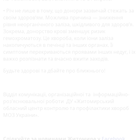
• Річ не лише в тому, що донори зазвичай стежать за
своїм здоров’ям. Можлива причина — зниження
рівня неорганічного заліза, шкідливого для здоров’я.
Зокрема, донорство крові зменшує ризик
гемохроматозу. Це хвороба, коли іони заліза
накопичуються в печінці та інших органах. Її
симптоми перекриваються проявами інших недуг, і їх
важко розпізнати та вчасно вжити заходів.
Будьте здорові та дбайте про ближнього!
Відділ комунікації, організаційної та інформаційно-
роз’яснювальної роботи ДУ «Житомирський
обласний центр контролю та профілактики хвороб
МОЗ України».
Слідкуйте за новинами Житомира у
Facebook
,