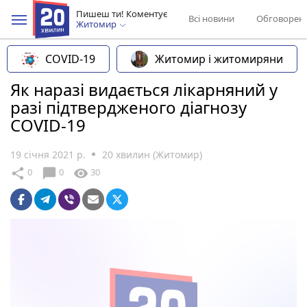
Пишеш ти! Коментує
Всі новини
Обговорен
Житомир
COVID-19
Житомир і житомиряни
Як наразі видається лікарняний у
разі підтвердженого діагнозу
COVID-19
19 січня 2021 р.
20 хвилин (Житомир)
chat_bubble
share
visibility
0
0
30