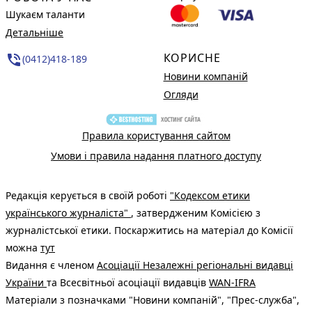
Шукаєм таланти
Детальніше
КОРИСНЕ
phone_in_talk
(0412)418-189
Новини компаній
Огляди
Правила користування сайтом
Умови і правила надання платного доступу
Редакція керується в своїй роботі
"Кодексом етики
українського журналіста"
, затвердженим Комісією з
журналістської етики. Поскаржитись на матеріал до Комісії
можна
тут
Видання є членом
Асоціації Незалежні регіональні видавці
України
та Всесвітньої асоціації видавців
WAN-IFRA
Матеріали з позначками "Новини компаній", "Прес-служба",