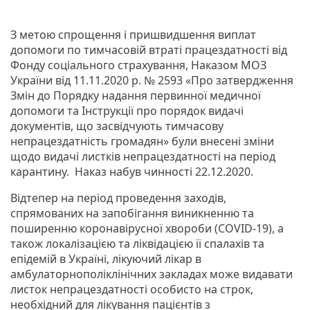
З метою спрощення і пришвидшення виплат
допомоги по тимчасовій втраті працездатності від
Фонду соціального страхування, Наказом МОЗ
України від 11.11.2020 р. № 2593 «Про затвердження
Змін до Порядку надання первинної медичної
допомоги та Інструкції про порядок видачі
документів, що засвідчують тимчасову
непрацездатність громадян» були внесені зміни
щодо видачі листків непрацездатності на період
карантину. Наказ набув чинності 22.12.2020.
Відтепер на період проведення заходів,
спрямованих на запобігання виникненню та
поширенню коронавірусної хвороби (COVID-19), а
також локалізацією та ліквідацією її спалахів та
епідемій в Україні, лікуючий лікар в
амбулаторнополіклінічних закладах може видавати
листок непрацездатності особисто на строк,
необхідний для лікування пацієнтів з