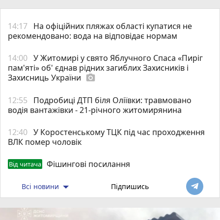
14:17
На офіційних пляжах області купатися не
рекомендовано: вода на відповідає нормам
14:00
У Житомирі у свято Яблучного Спаса «Пиріг
пам'яті» об' єднав рідних загиблих Захисників і
Захисниць України
photo_camera
12:55
Подробиці ДТП біля Оліївки: травмовано
водія вантажівки - 21-річного житомирянина
12:40
У Коростенському ТЦК під час проходження
ВЛК помер чоловік
Фішингові посилання
Від читача
Всі новини
Підпишись