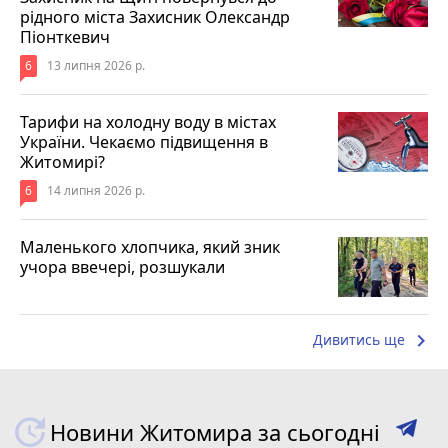
рідного міста Захисник Олександр
Піонткевич
6
13 липня 2026 р.
Тарифи на холодну воду в містах
України. Чекаємо підвищення в
Житомирі?
6
14 липня 2026 р.
Маленького хлопчика, який зник
учора ввечері, розшукали
keyboard_arrow_right
Дивитись ще
Новини Житомира за сьогодні