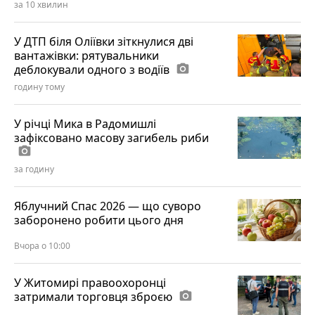
за 10 хвилин
У ДТП біля Оліївки зіткнулися дві
вантажівки: рятувальники
деблокували одного з водіїв
photo_camera
годину тому
У річці Мика в Радомишлі
зафіксовано масову загибель риби
photo_camera
за годину
Яблучний Спас 2026 — що суворо
заборонено робити цього дня
Вчора о 10:00
У Житомирі правоохоронці
затримали торговця зброєю
photo_camera