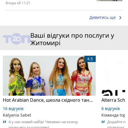
Вчора об 11:21
keyboard_arrow_right
Дивитись ще
Ваші відгуки про послуги у
Житомирі
4.5
Hot Arabian Dance, школа східного танцю
16 відгуків
6 відгуків
Kalyania Sabet
Команда top2
А у нас новий набір! Чекаємо на кожну
Додайте пер
принцесу та королеву!
приватна ш