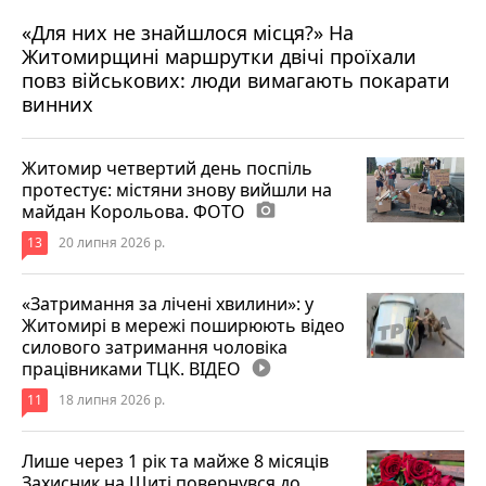
«Для них не знайшлося місця?» На
Житомирщині маршрутки двічі проїхали
17 липня 2026 р.
повз військових: люди вимагають покарати
винних
Житомир четвертий день поспіль
протестує: містяни знову вийшли на
майдан Корольова. ФОТО
photo_camera
13
20 липня 2026 р.
«Затримання за лічені хвилини»: у
Житомирі в мережі поширюють відео
силового затримання чоловіка
працівниками ТЦК. ВІДЕО
play_circle_filled
11
18 липня 2026 р.
Лише через 1 рік та майже 8 місяців
Захисник на Щиті повернувся до