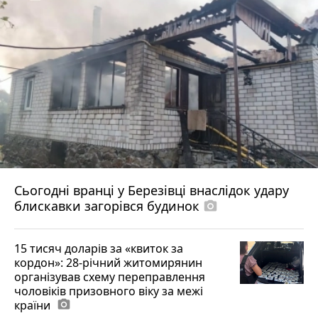
Сьогодні вранці у Березівці внаслідок удару
блискавки загорівся будинок
photo_camera
15 тисяч доларів за «квиток за
кордон»: 28-річний житомирянин
організував схему переправлення
чоловіків призовного віку за межі
країни
photo_camera