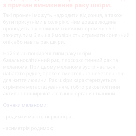
з причин виникнення раку шкіри.
Такі промені можуть надходити від сонця, а також
бути присутніми в соляріях. Чим довше людина
проводить під впливом сонячних променів без
захисту, тим більша ймовірність отримати сонячний
опік або навіть рак шкіри.
Найбільш поширені типи раку шкіри –
базальноклітинний рак, плоскоклітинний рак та
меланома. При цьому меланома зустрічається
набагато рідше, проте є смертельно небезпечною
для життя людини. Рак шкіри характеризується
стрімким метастазуванням, тобто ракові клітини
активно поширюються в інші органи і тканини.
Ознаки меланоми:
- родимки мають нерівні краї;
- асиметрія родимок;