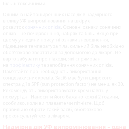
більш токсичними.
Одним із найпоширеніших наслідків надмірного
впливу УФ випромінювання на шкіру є
розвиток
сонячних опіків
. Основні ознаки сонячних
опіків – це почервоніння, набряк та біль. Якщо при
цьому у людини присутні ознаки зневоднення,
підвищена температура тіла, сильний біль необхідно
обов'язково звертатися за допомогою до лікаря. Не
варто забувати про підходи, які спрямовані
на
профілактику
та запобігання сонячних опіків.
Пам’ятайте про необхідність використання
сонцезахисних кремів. Засіб має бути широкого
спектра дії з SPF (sun protection factor) не менш як 30.
Рекомендують використовувати крем навіть у
похмурі дні. Наносити його бажано кожні 2 години,
особливо, коли ви плаваєте чи пітнієте. Щоб
правильно обрати такий засіб, обов’язково
проконсультуйтеся з лікарем.
Надмірна дія УФ випромінювання – одна