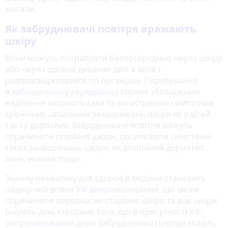
метали.
Як забруднювачі повітря вражають
шкіру
Вони можуть потрапляти безпосередньо через шкіру
або через органи дихання далі в кров і
розповсюджуватися по організму. Перебування
в
забрудненому середовищі
сприяє збільшенню
виділення шкірного сала та загостренню симптомів
хронічних запальних захворювань шкіри як у дітей,
так і у дорослих. Забруднювачі повітря можуть
спричиняти старіння шкіри, посилювати симптоми
таких захворювань шкіри, як атопічний дерматит,
акне, екзема тощо.
Значну небезпеку для здоров’я людини становить
надмірний вплив
УФ випромінювання,
що може
спричиняти передчасне старіння шкіри та рак шкіри.
Існують дані стосовно того, що в присутності
УФ
випромінювання
деякі забруднювачі повітря стають