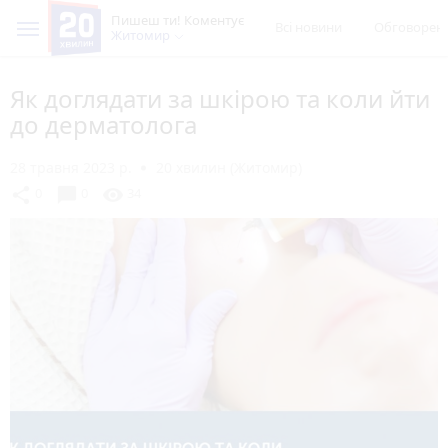
Пишеш ти! Коментує
Всі новини
Обговорен
Житомир
Як доглядати за шкірою та коли йти
до дерматолога
28 травня 2023 р.
20 хвилин (Житомир)
chat_bubble
share
visibility
0
0
34