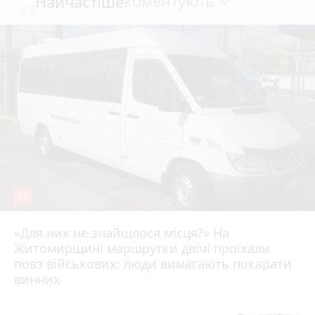
коментують
Найчастіше
19
«Для них не знайшлося місця?» На
Житомирщині маршрутки двічі проїхали
17 липня 2026 р.
повз військових: люди вимагають покарати
винних