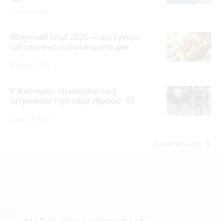
9 годин тому
Яблучний Спас 2026 — що суворо
заборонено робити цього дня
Вчора о 10:00
У Житомирі правоохоронці
затримали торговця зброєю
photo_camera
Вчора об 11:21
keyboard_arrow_right
Дивитись ще