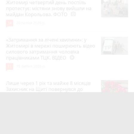
Житомир четвертий день поспіль
протестує: містяни знову вийшли на
майдан Корольова. ФОТО
photo_camera
14
20 липня 2026 р.
«Затримання за лічені хвилини»: у
Житомирі в мережі поширюють відео
силового затримання чоловіка
працівниками ТЦК. ВІДЕО
play_circle_filled
11
18 липня 2026 р.
Лише через 1 рік та майже 8 місяців
Захисник на Щиті повернувся до
рідного міста Захисник Олександр
Піонткевич
6
13 липня 2026 р.
Тарифи на холодну воду в містах
України. Чекаємо підвищення в