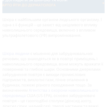
Шкіра є найбільшим органом людського організму. І
одна з її функцій – це захист від шкідливого впливу
навколишнього середовища, включно з впливом
ультрафіолетового (УФ) випромінювання.
Шкіра людини
є мішенню для забруднювальних
речовин, що знаходяться як в повітрі приміщень і
навколишнього середовища, вони можуть вражати її
поверхневі та глибокі шари. Основними джерелами
забруднення повітря є викиди промислових
підприємств, вихлопні гази, пічне опалення в
будинках, пожежі різного походження тощо. За
визначенням
Агентства з охорони навколишнього
середовища
США (US EPA), основні забруднювачі
повітря – це газоподібні сполуки (діоксид азоту,
діоксид сірки, чадний газ), тверді частинки та важкі