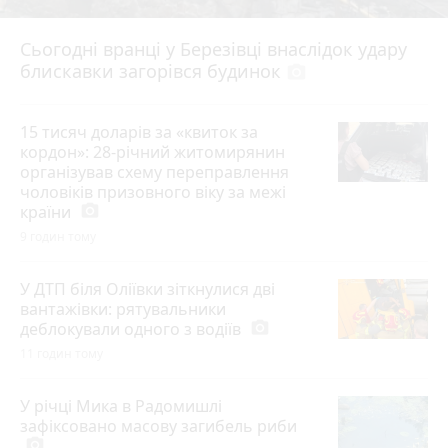
Сьогодні вранці у Березівці внаслідок удару
блискавки загорівся будинок
photo_camera
15 тисяч доларів за «квиток за
кордон»: 28-річний житомирянин
організував схему переправлення
чоловіків призовного віку за межі
країни
photo_camera
9 годин тому
У ДТП біля Оліївки зіткнулися дві
вантажівки: рятувальники
деблокували одного з водіїв
photo_camera
11 годин тому
У річці Мика в Радомишлі
зафіксовано масову загибель риби
photo_camera