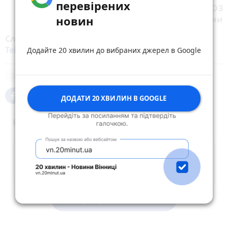
перевірених
Джерело: Центр громадського здоров`я МОЗ
новин
України
Слідкуйте за новинами Житомира у
Facebook
,
Telegram
,
Instagram
,
YouTube
та
Google
Додайте 20 хвилин до вибраних джерел в Google
Здоров'я
ДОДАТИ 20 ХВИЛИН В GOOGLE
Коментарі
Опублікувати коментар