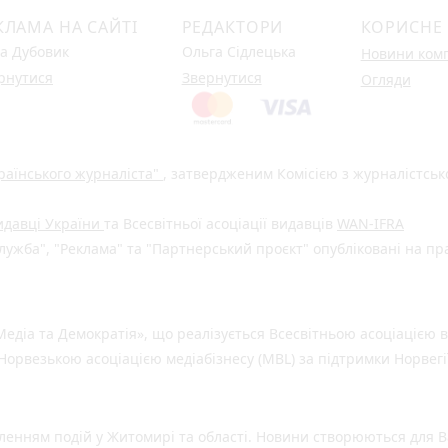
КЛАМА НА САЙТІ
РЕДАКТОРИ
КОРИСНЕ
а Дубовик
Ольга Сідлецька
Новини ком
рнутися
Звернутися
Огляди
раїнського журналіста"
, затвердженим Комісією з журналістськ
видавці України
та Всесвітньої асоціації видавців
WAN-IFRA
ужба", "Реклама" та "Партнерський проєкт" опубліковані на пр
едіа та Демократія», що реалізується Всесвітньою асоціацією в
Норвезькою асоціацією медіабізнесу (MBL) за підтримки Норвегі
енням подій у Житомирі та області. Новини створюються для 