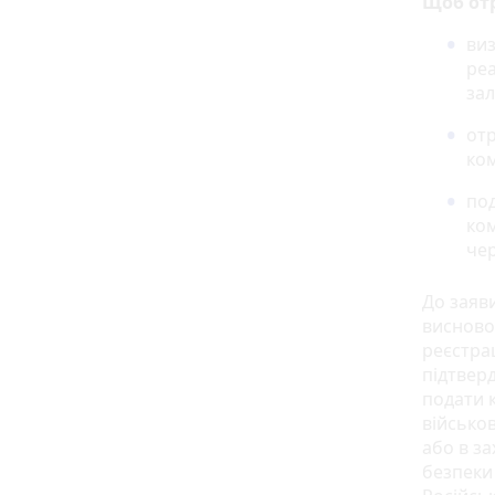
Щоб отр
ви
реа
зал
отр
ком
под
ком
чер
До заяв
висново
реєстрац
підтвер
подати 
військо
або в за
безпеки 