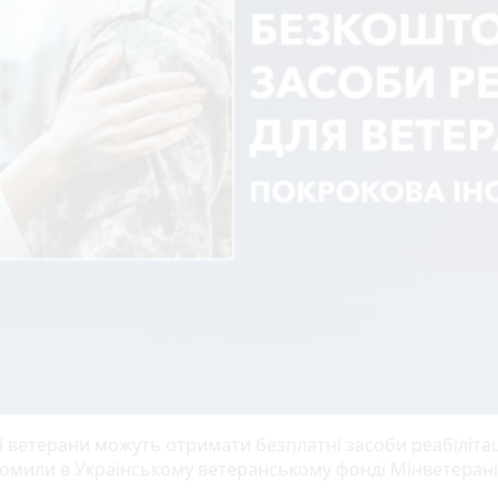
і ветерани можуть отримати безплатні засоби реабілітац
домили в Українському ветеранському фонді Мінветерані