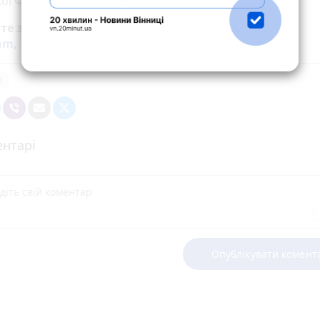
ої Федерації проти України.
йте за новинами Житомира у
Facebook
,
Telegram
,
ram
,
YouTube
та
Google
я
нтарі
Опублікувати комент