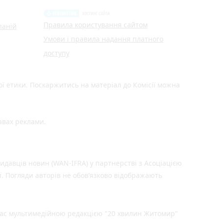
Правила користування сайтом
паній
Умови і правила надання платного
доступу
ої етики. Поскаржитись на матеріал до Комісії можна
авах реклами.
идавців новин (WAN-IFRA) у партнерстві з Асоціацією
ї. Погляди авторів не обов’язково відображають
Вас мультимедійною редакцією "20 хвилин Житомир"