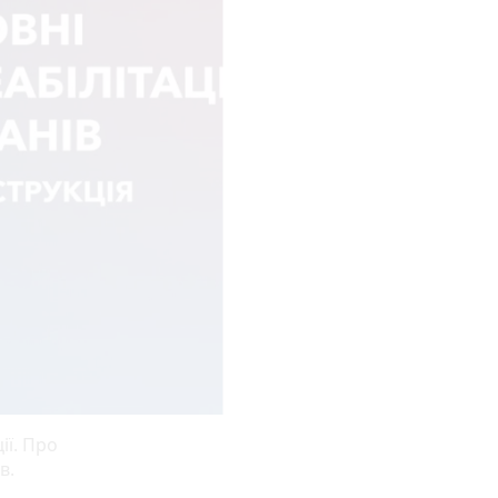
ії. Про
в.