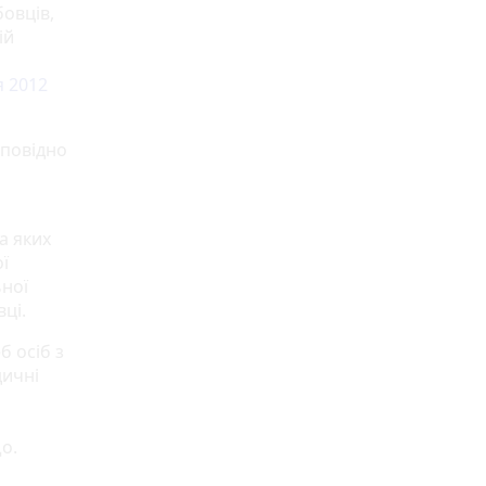
овців,
ій
я 2012
дповідно
а яких
ї
ьної
вці.
б осіб з
дичні
що.