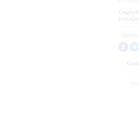
Російськ
Слідку
Instag
Здоров'
Коме