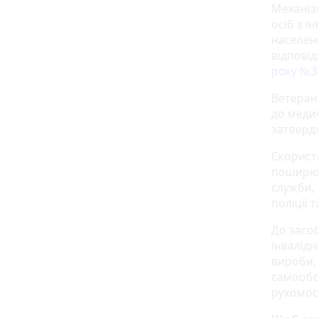
Механіз
осіб з і
населен
відпові
року №3
Ветерани
до меди
затвер
Скорист
поширює
служби, 
поліції 
До засо
інвалід
вироби, 
самообс
рухомос