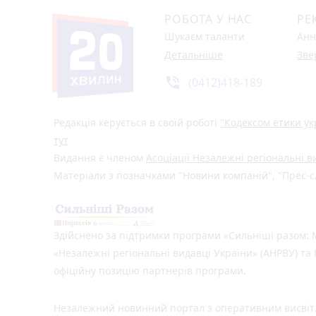
РОБОТА У НАС
РЕ
Шукаєм таланти
Анн
Детальніше
Зве
phone_in_talk
(0412)418-189
Редакція керується в своїй роботі
"Кодексом етики ук
тут
Видання є членом
Асоціації Незалежні регіональні 
Матеріали з позначками "Новини компаній", "Прес-сл
Здійснено за підтримки програми «Сильніші разом: М
«Незалежні регіональні видавці України» (АНРВУ) та 
офіційну позицію партнерів програми.
Незалежний новинний портал з оперативним висвітл