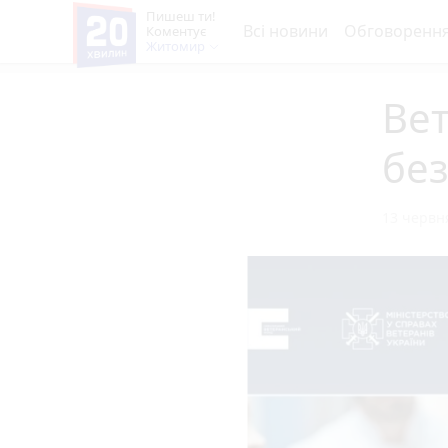
Пишеш ти!
Всі новини
Обговоренн
Коментує
Житомир
Ве
без
13 червня