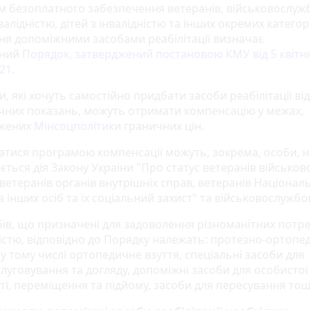
м безоплатного забезпечення ветеранів, військовослужб
нвалідністю, дітей з інвалідністю та інших окремих категор
ня допоміжними засобами реабілітації визначає
дний
Порядок, затверджений постановою КМУ від 5 квітн
21
.
, які хочуть самостійно придбати засоби реабілітації ві
чних показань, можуть отримати компенсацію у межах,
джених
Мінсоцполітики
граничних цін.
атися програмою компенсації можуть, зокрема, особи, н
ться дія Закону України "Про статус ветеранів військово
ветеранів органів внутрішніх справ, ветеранів Націонал
та інших осіб та їх соціальний захист" та військовослужбо
бів, що призначені для задоволення різноманітних потре
ністю, відповідно до Порядку належать: протезно-ортопе
у тому числі ортопедичне взуття, спеціальні засоби для
луговування та догляду, допоміжні засоби для особистої
ті, переміщення та підйому, засоби для пересування то