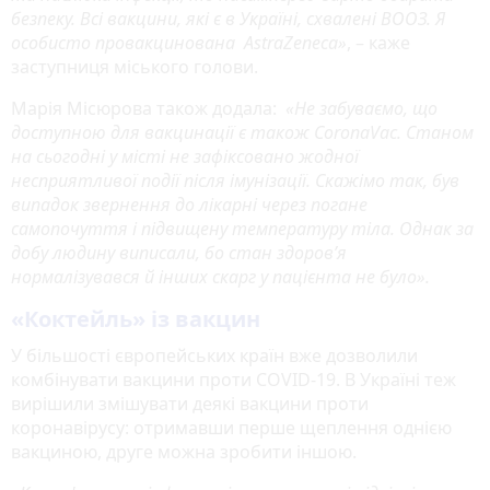
безпеку. Всі вакцини, які є в Україні, схвалені ВООЗ. Я
особисто провакцинована AstraZeneca»
, – каже
заступниця міського голови.
Марія Місюрова також додала:
«Не забуваємо, що
доступною для вакцинації є також CoronaVac. Станом
на сьогодні у місті не зафіксовано жодної
несприятливої події після імунізації. Скажімо так, був
випадок звернення до лікарні через погане
самопочуття і підвищену температуру тіла. Однак за
добу людину виписали, бо стан здоров’я
нормалізувався й інших скарг у пацієнта не було».
«Коктейль» із вакцин
У більшості європейських країн вже дозволили
комбінувати вакцини проти COVID-19. В Україні теж
вирішили змішувати деякі вакцини проти
коронавірусу: отримавши перше щеплення однією
вакциною, друге можна зробити іншою.