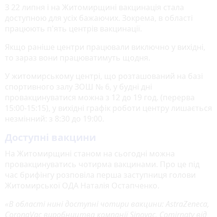
З 22 липня і на Житомирщині вакцинація стала
доступною для усіх бажаючих. Зокрема, в області
працюють п'ять центрів вакцинації.
Якщо раніше центри працювали виключно у вихідні,
то зараз вони працюватимуть щодня.
У житомирському центрі, що розташований на базі
спортивного залу ЗОШ № 6, у будні дні
провакцинуватися можна з 12 до 19 год. (перерва
15:00-15:15), у вихідні графік роботи центру лишається
незмінний: з 8:30 до 19:00.
Доступні вакцини
На Житомирщині станом на сьогодні можна
провакцинуватись чотирма вакцинами. Про це під
час брифінгу розповіла перша заступниця голови
Житомирської ОДА Наталія Остапченко.
«В області нині доступні чотири вакцини: AstraZeneca,
CoronaVac виробництва компанії Sinovac, Comirnaty від