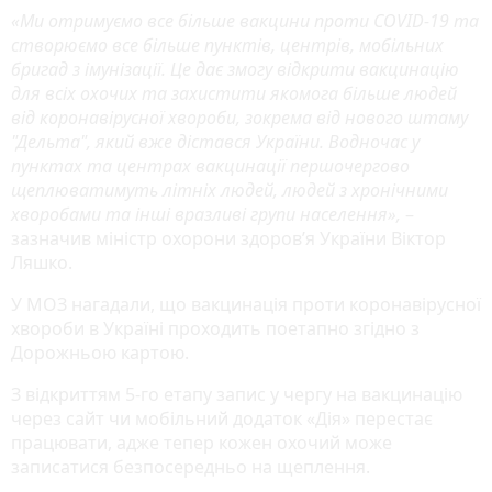
«Ми отримуємо все більше вакцини проти COVID-19 та
створюємо все більше пунктів, центрів, мобільних
бригад з імунізації. Це дає змогу відкрити вакцинацію
для всіх охочих та захистити якомога більше людей
від коронавірусної хвороби, зокрема від нового штаму
"Дельта", який вже дістався України. Водночас у
пунктах та центрах вакцинації першочергово
щеплюватимуть літніх людей, людей з хронічними
хворобами та інші вразливі групи населення»,
–
зазначив міністр охорони здоров’я України Віктор
Ляшко.
У МОЗ нагадали, що вакцинація проти коронавірусної
хвороби в Україні проходить поетапно згідно з
Дорожньою картою.
З відкриттям 5-го етапу запис у чергу на вакцинацію
через сайт чи мобільний додаток «Дія» перестає
працювати, адже тепер кожен охочий може
записатися безпосередньо на щеплення.