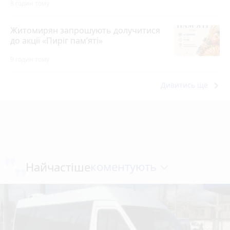
8 годин тому
Житомирян запрошують долучитися
до акції «Пиріг пам’яті»
9 годин тому
keyboard_arrow_right
Дивитись ще
коментують
Найчастіше