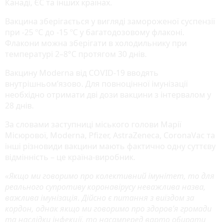
Канаді, ЄС та інших країнах.
Вакцина зберігається у вигляді замороженої суспензії
при -25 ºC до -15 ºC у багатодозовому флаконі.
Флакони можна зберігати в холодильнику при
температурі 2–8°C протягом 30 днів.
Вакцину Moderna від COVID-19 вводять
внутрішньом’язово. Для повноцінної імунізації
необхідно отримати дві дози вакцини з інтервалом у
28 днів.
За словами заступниці міського голови Марії
Місюрової, Moderna, Pfizer, AstraZeneca, CoronaVac та
інші різновиди вакцини мають фактично одну суттєву
відмінність – це країна-виробник.
«Якщо ми говоримо про колективний імунітет, то для
реального супротиву коронавірусу неважлива назва,
важлива імунізація. Дійсно є питання з виїздом за
кордон, однак якщо ми говоримо про здоров’я громади
та наслідки інфекції, то насамперед варто обирати