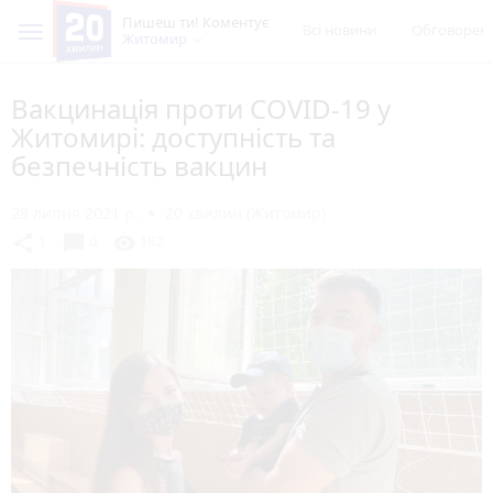
Пишеш ти! Коментує
Всі новини
Обговорен
Житомир
Вакцинація проти COVID-19 у
Житомирі: доступність та
безпечність вакцин
28 липня 2021 р.
20 хвилин (Житомир)
chat_bubble
share
visibility
1
0
182