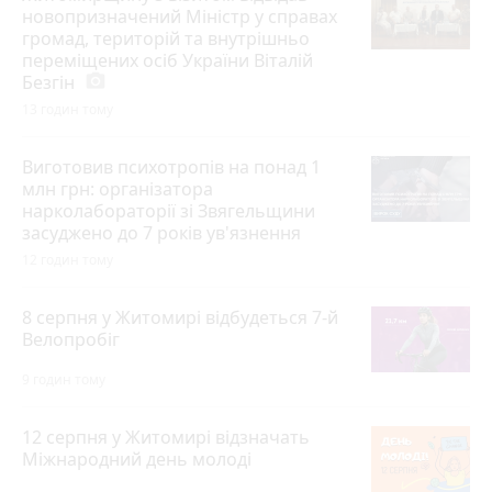
новопризначений Міністр у справах
громад, територій та внутрішньо
переміщених осіб України Віталій
Безгін
photo_camera
13 годин тому
Виготовив психотропів на понад 1
млн грн: організатора
нарколабораторії зі Звягельщини
засуджено до 7 років ув'язнення
12 годин тому
8 серпня у Житомирі відбудеться 7-й
Велопробіг
9 годин тому
12 серпня у Житомирі відзначать
Міжнародний день молоді