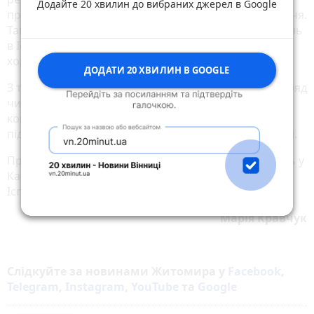
Додайте 20 хвилин до вибраних джерел в Google
проти коронавірусу для першої і другої доз щеплення.
Там зазначають, що проміжні результати досліджень
в Іспанії, Німеччині і Великобританії показують
хорошу імунну відповідь організму.
ДОДАТИ 20 ХВИЛИН В GOOGLE
З точки зору імунології таке поєднання вакцин навряд
чи негативно вплине на організм людини, а
комбінування вакцин AstraZeneca-Pfizer взагалі
підвищує ефективність вакцинації, – говорять лікарі.
Практику змішувати вакцини зараз використовують у
Канаді, Франції, Фінляндії, Норвегії, Швеції, Данії,
Іспанії та Німеччині.
Марія Кравчук
Слідкуйте за новинами Житомира у
Facebook
,
Telegram
,
Instagram
,
YouTube
та
Google