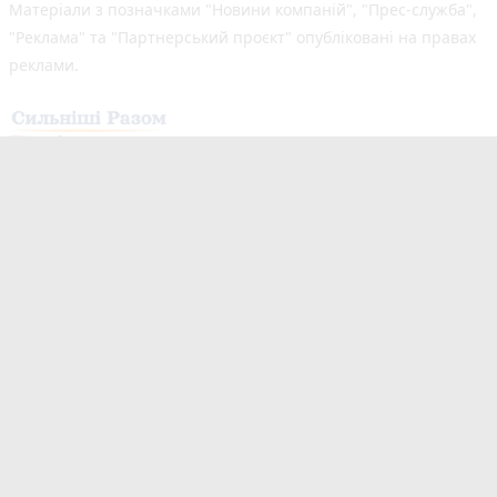
Матеріали з позначками "Новини компаній", "Прес-служба",
"Реклама" та "Партнерський проєкт" опубліковані на правах
реклами.
Здійснено за підтримки програми «Сильніші разом: Медіа та
Демократія», що реалізується Всесвітньою асоціацією
видавців новин (WAN-IFRA) у партнерстві з Асоціацією
«Незалежні регіональні видавці України» (АНРВУ) та
Норвезькою асоціацією медіабізнесу (MBL) за підтримки
Норвегії. Погляди авторів не обов’язково відображають
офіційну позицію партнерів програми.
Незалежний новинний портал з оперативним висвітленням
подій у Житомирі та області. Новини створюються для Вас
мультимедійною редакцією "20 хвилин Житомир" та «20
хвилин Романів» видавець ПП «Медіа Ресурс». Ми
висвітлюємо важливі та цікаві події, людей, життя Житомира.