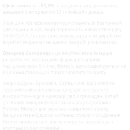
Ефективність – 81,3%
після двох стандартних доз,
введених з інтервалом 12 тижнів або довше.
У вакцині AstraZeneca використовується безпечний
для людини вірус, який переносить елементи вірусу
SARS-CoV-2. Так вакцина змушує організм виробити
імунітет, водночас не даючи хворобі розвиватися.
Вакцина Coronavac
– це інактивована вакцина,
розроблена китайським фармацевтичним
підприємством Sinovac Biotech, що спеціалізується на
виробництві вакцин проти гепатиту та грипу.
Азербайджан, Бразилія, Китай, Чилі, Індонезія та
Туреччина дозволили вакцину для екстреного
використання для імунізації своїх громадян. Китай
дозволив використовувати вакцину виробника
Sinovac Biotech для імунізації широкого загалу.
Вакцина перебуває на останніх стадіях погодження
Всесвітньою організацією охорони здоров’я для
екстреного застосування.