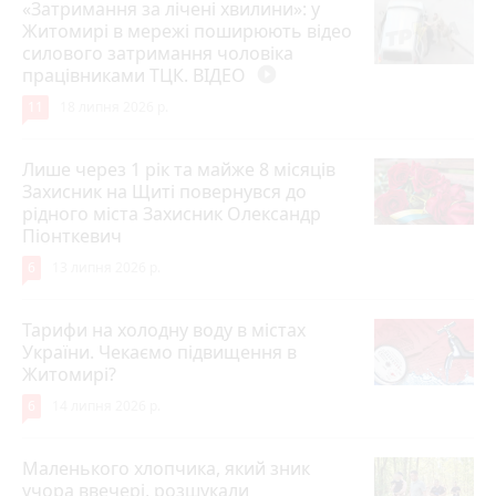
«Затримання за лічені хвилини»: у
Житомирі в мережі поширюють відео
силового затримання чоловіка
працівниками ТЦК. ВІДЕО
play_circle_filled
11
18 липня 2026 р.
Лише через 1 рік та майже 8 місяців
Захисник на Щиті повернувся до
рідного міста Захисник Олександр
Піонткевич
6
13 липня 2026 р.
Тарифи на холодну воду в містах
України. Чекаємо підвищення в
Житомирі?
6
14 липня 2026 р.
Маленького хлопчика, який зник
учора ввечері, розшукали