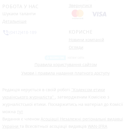
Звернутися
РОБОТА У НАС
Шукаєм таланти
Детальніше
КОРИСНЕ
phone_in_talk
(0412)418-189
Новини компаній
Огляди
Правила користування сайтом
Умови і правила надання платного доступу
Редакція керується в своїй роботі
"Кодексом етики
українського журналіста"
, затвердженим Комісією з
журналістської етики. Поскаржитись на матеріал до Комісії
можна
тут
Видання є членом
Асоціації Незалежні регіональні видавці
України
та Всесвітньої асоціації видавців
WAN-IFRA