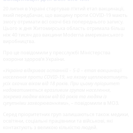
20 липня в Україні стартував п’ятий етап вакцинації,
який передбачає, що вакцину проти COVID-19 мають
змогу отримати всі охочі без попереднього запису.
Цього ж дня Житомирська область отримала більш
ніж 40 тисяч доз вакцини Moderna американського
виробництва.
Про це повідомили у пресслужбі Міністерства
охорони здоров’я України.
«Україна відкриває останній – 5-й – етап вакцинації
населення проти COVID-19, на якому щеплюватимуть
усіх охочих віком від 18 років. При цьому пріоритет
надаватиметься вразливим групам населення,
зокрема людям віком від 60 років та людям із
супутніми захворюваннями»
, – повідомили в МОЗ.
Серед пріоритетних груп залишаються також медики,
освітяни, соціальні працівники та військові, які
контактують з великою кількістю людей.