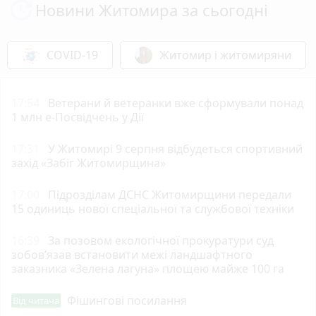
Новини Житомира за сьогодні
COVID-19
Житомир і житомиряни
17:54
Ветерани й ветеранки вже сформували понад
1 млн е-Посвідчень у Дії
17:31
У Житомирі 9 серпня відбудеться спортивний
захід «Забіг Житомирщина»
17:00
Підрозділам ДСНС Житомирщини передали
15 одиниць нової спеціальної та службової техніки
16:39
За позовом екологічної прокуратури суд
зобов’язав встановити межі ландшафтного
заказника «Зелена лагуна» площею майже 100 га
Фішингові посилання
Від читача