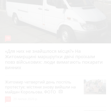
19
«Для них не знайшлося місця?» На
Житомирщині маршрутки двічі проїхали
17 липня 2026 р.
повз військових: люди вимагають покарати
винних
Житомир четвертий день поспіль
протестує: містяни знову вийшли на
майдан Корольова. ФОТО
photo_camera
13
20 липня 2026 р.