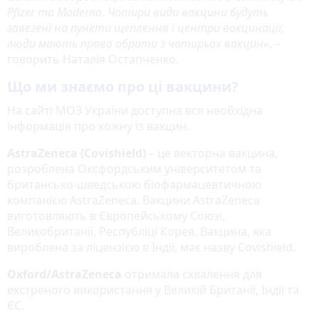
Pfizer та Moderna. Чотири види вакцини будуть
завезені на пункти щеплення і центри вакцинації,
люди мають право обрати з чотирьох вакцин»
, –
говорить Наталія Остапченко.
Що ми знаємо про ці вакцини?
На сайті МОЗ України доступна вся необхідна
інформація про кожну із вакцин.
AstraZeneca (Covishield)
– це векторна вакцина,
розроблена Оксфордським університетом та
британсько-шведською біофармацевтичною
компанією AstraZeneca. Вакцини AstraZeneca
виготовляють в Європейському Союзі,
Великобританії, Республіці Корея. Вакцина, яка
вироблена за ліцензією в Індії, має назву Covishield.
Oxford/AstraZeneca
отримала схвалення для
екстреного використання у Великій Британії, Індії та
ЄС.