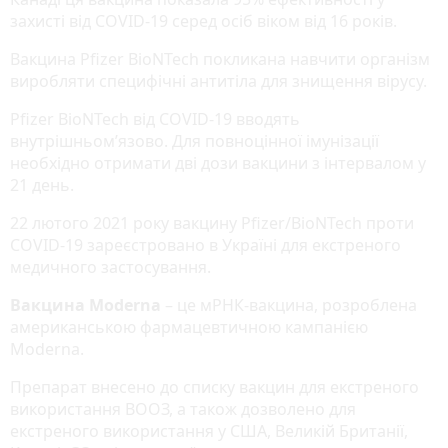
захисті від COVID-19 серед осіб віком від 16 років.
Вакцина Pfizer BioNTech покликана навчити організм
виробляти специфічні антитіла для знищення вірусу.
Pfizer BioNTech від COVID-19 вводять
внутрішньом’язово. Для повноцінної імунізації
необхідно отримати дві дози вакцини з інтервалом у
21 день.
22 лютого 2021 року вакцину Pfizer/BioNTech проти
COVID-19 зареєстровано в Україні для екстреного
медичного застосування.
Вакцина Moderna
– це мРНК-вакцина, розроблена
американською фармацевтичною кампанією
Moderna.
Препарат внесено до списку вакцин для екстреного
використання ВООЗ, а також дозволено для
екстреного використання у США, Великій Британії,