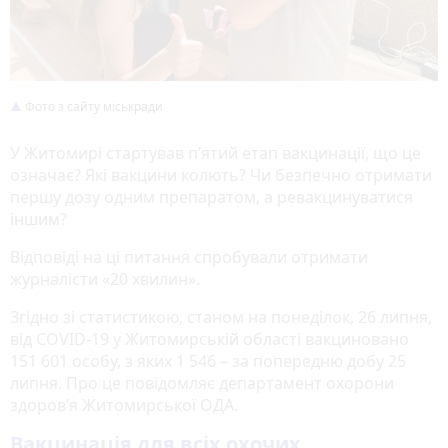
Фото з сайту міськради
У Житомирі стартував п’ятий етап вакцинації, що це
означає? Які вакцини колють? Чи безпечно отримати
першу дозу одним препаратом, а ревакцинуватися
іншим?
Відповіді на ці питання спробували отримати
журналісти «20 хвилин».
Згідно зі статистикою, станом на понеділок, 26 липня,
від COVID-19 у Житомирській області вакциновано
151 601 особу, з яких 1 546 – за попередню добу 25
липня. Про це повідомляє департамент охорони
здоров’я Житомирської ОДА.
Вакцинація для всіх охочих