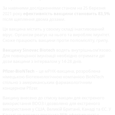
За навяними дослідженнями станом на 25 березня
2021 року
ефективність вакцини становить 83,5%
після щеплення двома дозами.
Ця вакцина містить у своєму складі інактивований
вірус. Організм реагує на нього та виробляє імунітет.
Схоже працюють вакцини проти поліомієліту, грипу.
Вакцину Sinovac Biotech
водять внутрішньом’язово.
Для повноцінної імунізації необхідно отримати дві
дози вакцини з інтервалом у 14-28 днів.
Pfizer-BioNTech
– це мРНК-вакцина, розроблена
німецькою біотехнологічною компанією BioNTech
спільно з американським фармакологічним
концерном Pfizer.
Вакцину внесено до списку вакцин для екстреного
використання ВООЗ і дозволено для екстреного
використання у США, Великій Британії, Канаді та ЄС. У
Канаді ця вакцина показала 95% ефективності у