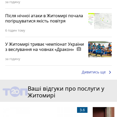
за годину
Після нічної атаки в Житомирі почала
погіршуватися якість повітря
6 годин тому
У Житомирі триває чемпіонат України
з веслування на човнах «Дракон»
photo_camera
за годину
keyboard_arrow_right
Дивитись ще
Ваші відгуки про послуги у
Житомирі
3.6