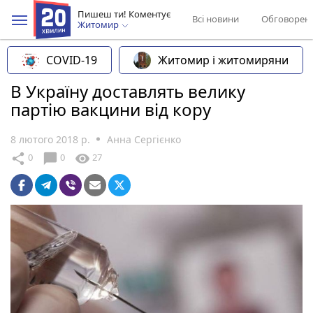
Пишеш ти! Коментує
Всі новини
Обговорен
Житомир
COVID-19
Житомир і житомиряни
В Україну доставлять велику
партію вакцини від кору
8 лютого 2018 р.
Анна Сергієнко
chat_bubble
share
visibility
0
0
27