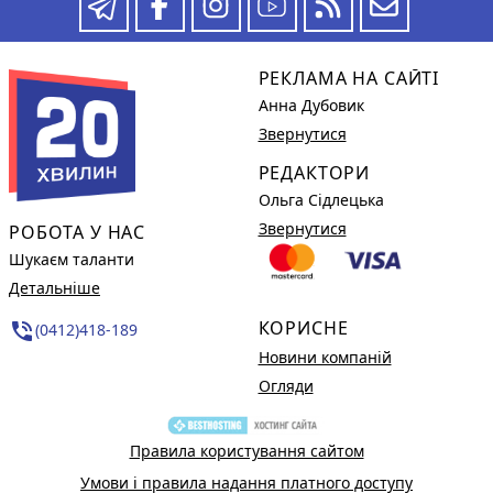
РЕКЛАМА НА САЙТІ
Анна Дубовик
Звернутися
РЕДАКТОРИ
Ольга Сідлецька
Звернутися
РОБОТА У НАС
Шукаєм таланти
Детальніше
КОРИСНЕ
phone_in_talk
(0412)418-189
Новини компаній
Огляди
Правила користування сайтом
Умови і правила надання платного доступу