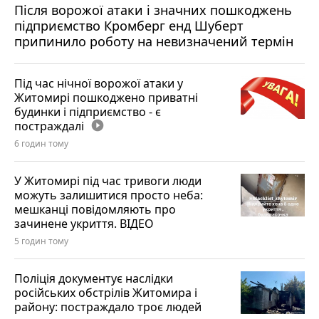
Після ворожої атаки і значних пошкоджень
підприємство Кромберг енд Шуберт
припинило роботу на невизначений термін
Під час нічної ворожої атаки у
Житомирі пошкоджено приватні
будинки і підприємство - є
постраждалі
play_circle_filled
6 годин тому
У Житомирі під час тривоги люди
можуть залишитися просто неба:
мешканці повідомляють про
зачинене укриття. ВІДЕО
5 годин тому
Поліція документує наслідки
російських обстрілів Житомира і
району: постраждало троє людей