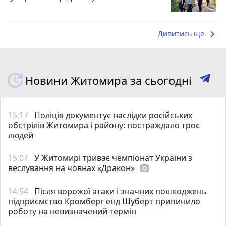
keyboard_arrow_right
Дивитись ще
Новини Житомира за сьогодні
15:17
Поліція документує наслідки російських
обстрілів Житомира і району: постраждало троє
людей
15:07
У Житомирі триває чемпіонат України з
веслування на човнах «Дракон»
photo_camera
14:54
Після ворожої атаки і значних пошкоджень
підприємство Кромберг енд Шуберт припинило
роботу на невизначений термін