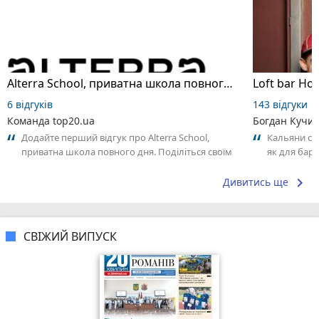
Alterra School, приватна школа повного дня
Loft bar Ho
6 відгуків
143 відгуки
Команда top20.ua
Богдан Кучи
Додайте перший відгук про Alterra School,
Кальяни сма
приватна школа повного дня. Поділіться своїм
як для бару
досвідом – що Вам сподобалось, а...
що я куштув
keyboard_arrow_right
Дивитись ще
СВІЖИЙ ВИПУСК