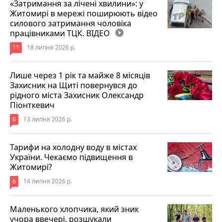
«Затримання за лічені хвилини»: у
Житомирі в мережі поширюють відео
силового затримання чоловіка
працівниками ТЦК. ВІДЕО
play_circle_filled
11
18 липня 2026 р.
Лише через 1 рік та майже 8 місяців
Захисник на Щиті повернувся до
рідного міста Захисник Олександр
Піонткевич
6
13 липня 2026 р.
Тарифи на холодну воду в містах
України. Чекаємо підвищення в
Житомирі?
6
14 липня 2026 р.
Маленького хлопчика, який зник
учора ввечері, розшукали