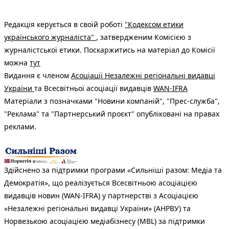
Редакція керується в своїй роботі
"Кодексом етики
українського журналіста"
, затвердженим Комісією з
журналістської етики. Поскаржитись на матеріал до Комісії
можна
тут
Видання є членом
Асоціації Незалежні регіональні видавці
України
та Всесвітньої асоціації видавців
WAN-IFRA
Матеріали з позначками "Новини компаній", "Прес-служба",
"Реклама" та "Партнерський проєкт" опубліковані на правах
реклами.
Здійснено за підтримки програми «Сильніші разом: Медіа та
Демократія», що реалізується Всесвітньою асоціацією
видавців новин (WAN-IFRA) у партнерстві з Асоціацією
«Незалежні регіональні видавці України» (АНРВУ) та
Норвезькою асоціацією медіабізнесу (MBL) за підтримки