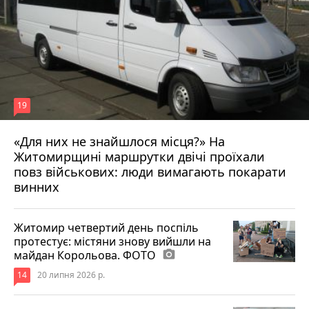
19
«Для них не знайшлося місця?» На
Житомирщині маршрутки двічі проїхали
17 липня 2026 р.
повз військових: люди вимагають покарати
винних
Житомир четвертий день поспіль
протестує: містяни знову вийшли на
майдан Корольова. ФОТО
photo_camera
14
20 липня 2026 р.