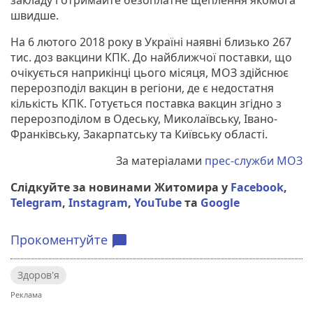
швидше.
На 6 лютого 2018 року в Україні наявні близько 267
тис. доз вакцини КПК. До найближчої поставки, що
очікується наприкінці цього місяця, МОЗ здійснює
перерозподіл вакцин в регіони, де є недостатня
кількість КПК. Готується поставка вакцин згідно з
перерозподілом в Одеську, Миколаївську, Івано-
Франківську, Закарпатську та Київську області.
За матеріалами
прес-служби МОЗ
Слідкуйте за новинами Житомира у
Facebook
,
Telegram
,
Instagram
,
YouTube
та
Google
Прокоментуйте
chat_bubble
Здоров'я