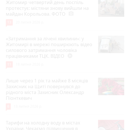
Житомир четвертий день поспіль
протестує: містяни знову вийшли на
майдан Корольова. ФОТО
photo_camera
13
20 липня 2026 р.
«Затримання за лічені хвилини»: у
Житомирі в мережі поширюють відео
силового затримання чоловіка
працівниками ТЦК. ВІДЕО
play_circle_filled
11
18 липня 2026 р.
Лише через 1 рік та майже 8 місяців
Захисник на Щиті повернувся до
рідного міста Захисник Олександр
Піонткевич
6
13 липня 2026 р.
Тарифи на холодну воду в містах
України. Чекаємо підвищення в