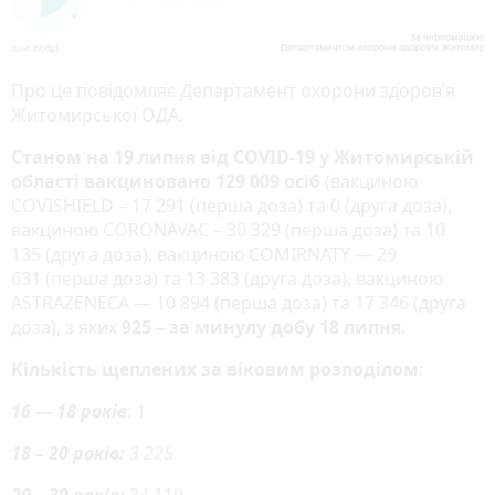
Про це повідомляє Департамент охорони здоров’я
Житомирської ОДА.
Станом на 19 липня від COVID-19 у Житомирській
області вакциновано 129 009 осіб
(вакциною
COVISHIELD – 17 291 (перша доза) та 0 (друга доза),
вакциною CORONAVAC – 30 329 (перша доза) та 10
135 (друга доза), вакциною COMIRNATY — 29
631 (перша доза) та 13 383 (друга доза), вакциною
ASTRAZENECA — 10 894 (перша доза) та 17 346 (друга
доза), з яких
925 – за минулу добу 18 липня
.
Кількість щеплених за віковим розподілом
:
16 — 18 років
: 1
18 – 20 років:
3 225
20 – 39 років:
34 119