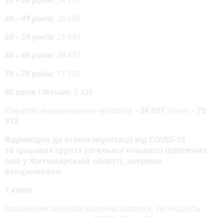
40 – 49 років:
26 605
50 – 59 років:
26 094
60 – 69 років:
24 477
70 – 79 років:
11 152
80 років і більше:
3 336
Кількість вакцинованих чоловіків –
58 697
, жінок –
70
312.
Відповідно до етапів імунізації від COVID-19
та
цільових груп
із загальної кількості щеплених
осіб
у Житомирській області
, зокрема
вакциновано:
1 етап
працівники закладів охорони здоров’я, які надають