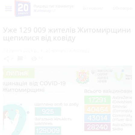
Пишеш ти! Коментує
Всі новини
Обговорен
Житомир
Уже 129 009 жителів Житомирщини
щепилися від ковіду
19 липня 2021 р.
20 хвилин (Житомир)
chat_bubble
share
visibility
0
0
14