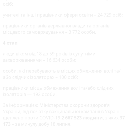
осіб;
учителі та інші працівники сфери освіти – 24 729 осіб;
працівники органів державної влади та органів
місцевого самоврядування – 3 772 особи.
4 етап
люди віком від 18 до 59 років із супутніми
захворюваннями – 16 634 особи;
особи, які перебувають в місцях обмеження волі та/
або слідчих ізоляторах – 100 осіб;
працівники місць обмеження волі та/або слідчих
ізоляторів — 192 особи.
За інформацією Міністерства охорони здоров’я
України, від початку вакцинальної кампанії в Україні
щеплено проти COVID-19
2 667 523 людини
, з яких
37
173
– за минулу добу 18 липня.