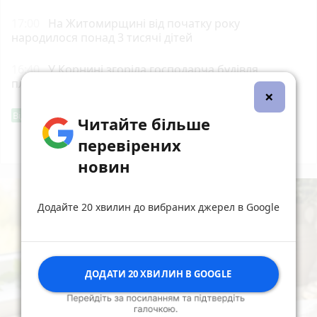
17:00
На Житомирщині від початку року
народилося понад 3 тисячі дітей
16:40
У Корнині згоріла господарча будівля
площею 100 кв. м
×
Фішингові посилання
Від читача
Читайте більше
перевірених
Всі новини
Підпишись
новин
Додайте 20 хвилин до вибраних джерел в Google
ДОДАТИ 20 ХВИЛИН В GOOGLE