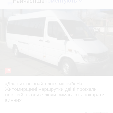
коментують
Найчастіше
19
«Для них не знайшлося місця?» На
Житомирщині маршрутки двічі проїхали
17 липня 2026 р.
повз військових: люди вимагають покарати
винних