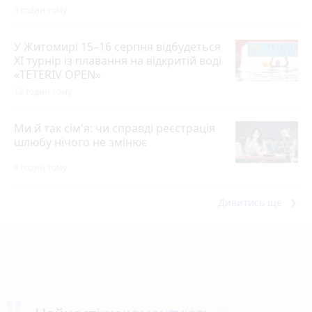
9 годин тому
У Житомирі 15–16 серпня відбудеться
XI турнір із плавання на відкритій воді
«TETERIV OPEN»
12 годин тому
Ми й так сім'я: чи справді реєстрація
шлюбу нічого не змінює
8 годин тому
keyboard_arrow_right
Дивитись ще