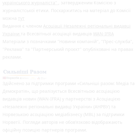
українського журналіста"
, затвердженим Комісією з
журналістської етики. Поскаржитись на матеріал до Комісії
можна
тут
Видання є членом
Асоціації Незалежні регіональні видавці
України
та Всесвітньої асоціації видавців
WAN-IFRA
Матеріали з позначками "Новини компаній", "Прес-служба",
"Реклама" та "Партнерський проєкт" опубліковані на правах
реклами.
Здійснено за підтримки програми «Сильніші разом: Медіа та
Демократія», що реалізується Всесвітньою асоціацією
видавців новин (WAN-IFRA) у партнерстві з Асоціацією
«Незалежні регіональні видавці України» (АНРВУ) та
Норвезькою асоціацією медіабізнесу (MBL) за підтримки
Норвегії. Погляди авторів не обов’язково відображають
офіційну позицію партнерів програми.