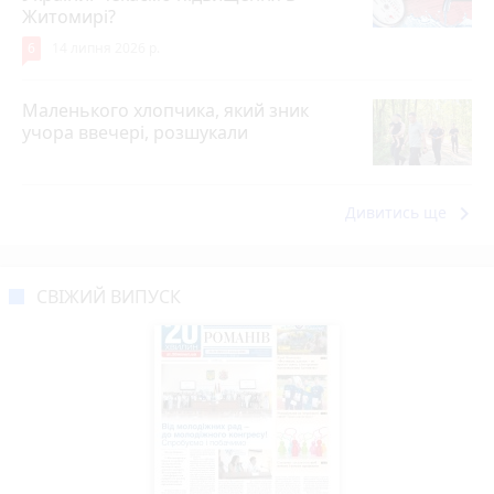
Житомирі?
6
14 липня 2026 р.
Маленького хлопчика, який зник
учора ввечері, розшукали
keyboard_arrow_right
Дивитись ще
СВІЖИЙ ВИПУСК