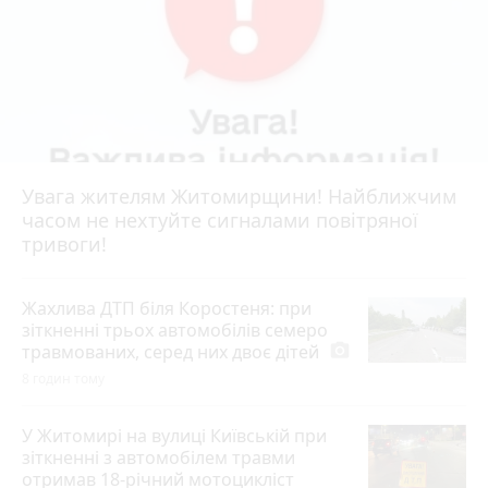
Увага жителям Житомирщини! Найближчим
часом не нехтуйте сигналами повітряної
тривоги!
Жахлива ДТП біля Коростеня: при
зіткненні трьох автомобілів семеро
травмованих, серед них двоє дітей
photo_camera
8 годин тому
У Житомирі на вулиці Київській при
зіткненні з автомобілем травми
отримав 18-річний мотоцикліст