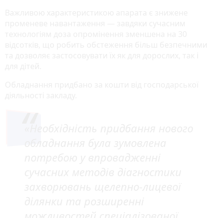
Важливою характеристикою апарата є знижене
променеве навантаження — завдяки сучасним
технологіям доза опромінення зменшена на 30
відсотків, що робить обстеження більш безпечними
та дозволяє застосовувати їх як для дорослих, так і
для дітей.
Обладнання придбано за кошти від господарської
діяльності закладу.
«Необхідність придбання нового
обладнання була зумовлена
потребою у впровадженні
сучасних методів діагностики
захворювань щелепно-лицевої
ділянки та розширенні
можливостей спеціалізованої