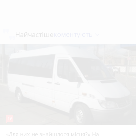
коментують
Найчастіше
19
«Для них не знайшлося місця?» На