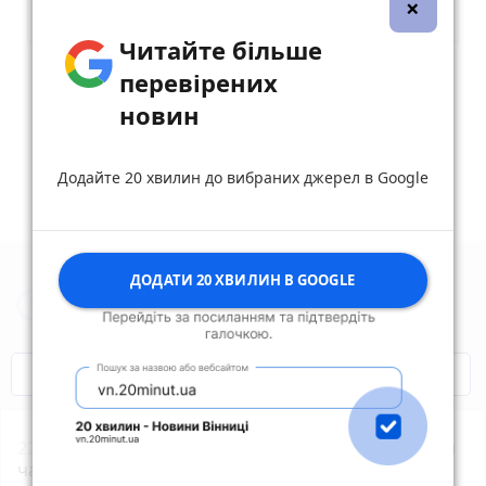
×
Читайте більше
перевірених
Опублікувати коментар
новин
Додайте 20 хвилин до вибраних джерел в Google
ДОДАТИ 20 ХВИЛИН В GOOGLE
Новини Житомира за сьогодні
COVID-19
Житомир і житомиряни
22:00
Увага жителям Житомирщини! Найближчим
часом не нехтуйте сигналами повітряної тривоги!