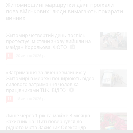
Житомирщині маршрутки двічі проїхали
17 липня 2026 р.
повз військових: люди вимагають покарати
винних
Житомир четвертий день поспіль
протестує: містяни знову вийшли на
майдан Корольова. ФОТО
photo_camera
14
20 липня 2026 р.
«Затримання за лічені хвилини»: у
Житомирі в мережі поширюють відео
силового затримання чоловіка
працівниками ТЦК. ВІДЕО
play_circle_filled
11
18 липня 2026 р.
Лише через 1 рік та майже 8 місяців
Захисник на Щиті повернувся до
рідного міста Захисник Олександр