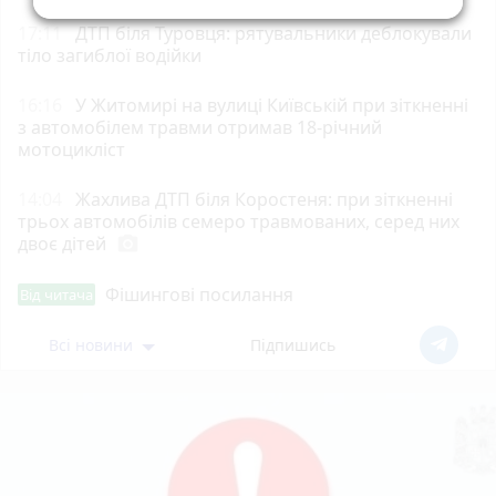
17:11
ДТП біля Туровця: рятувальники деблокували
тіло загиблої водійки
16:16
У Житомирі на вулиці Київській при зіткненні
з автомобілем травми отримав 18-річний
мотоцикліст
14:04
Жахлива ДТП біля Коростеня: при зіткненні
трьох автомобілів семеро травмованих, серед них
двоє дітей
photo_camera
Фішингові посилання
Від читача
Всі новини
Підпишись