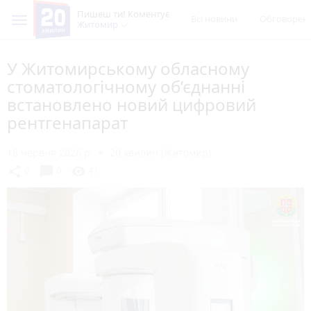
Пишеш ти! Коментує
Всі новини
Обговорен
Житомир
У Житомирському обласному
стоматологічному об’єднанні
встановлено новий цифровий
рентгенапарат
18 червня 2026 р.
20 хвилин (Житомир)
chat_bubble
share
visibility
0
0
41